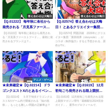
答え合わせは大晦日
答え合わせは大晦日
【Q.01222】 毎年秋に各社から
【Q.02574】答え合わせは大晦
発売される「月見系ファースト
日！ とあるクリエイター集団に
フード」。最初に発売されるブ
関する問題
【Q.01222】 毎年秋に各社から発売され
【Q.02574】問題詳細 2026年にクリエ
る「月見系ファーストフード」。最初に発
イター集団「第四境界（storynote）」が
ランドは？
売されるブランドは？...
コラボ（制作協力）すると予想される、原
作がTV...
アニメ・ゲーム
趣味・雑学
★未来確定★【Q.02214】 ドラ
★未来確定★【Q.01619】 12月
ゴンクエストXのとあるイベント
初旬ごろ発売される陸上競技マ
に関する問題
ガジン増刊「箱根駅伝2024完全
【Q.02214】 ５月下旬頃ドラゴンクエ
【Q.01619】 12月初旬ごろ発売される陸
ストXのゲーム内で開催される「知の祝
上競技マガジン増刊「箱根駅伝2024完全
ガイド」。 選手のプロフィール
祭」。もっとも難しい問題の正解率は？
ガイド」。 選手のプロフィールで、
で、VTuberの名前が書かれてい