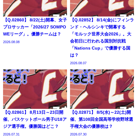
【Q.02860】 8/22(土)開幕、女子
【Q.02852】 8/14(金)にフィンラ
プロサッカー「2026/27 SOMPO
ンド・ヘルシンキで開幕する
WEリーグ」。優勝チームは？
「モルック世界大会2026」。大
会初日に行われる国別対抗戦
2026.08.08
「Nations Cup」で優勝する国
は？
2026.08.07
【Q.02861】 8月13日～23日開
【Q.02871】 8/5(水)～22(土)開
催、バスケットボール男子U18ア
催、第108回全国高等学校野球選
ジア選手権。優勝国はどこ？
手権大会の優勝校は？
2026.07.31
2026.07.30