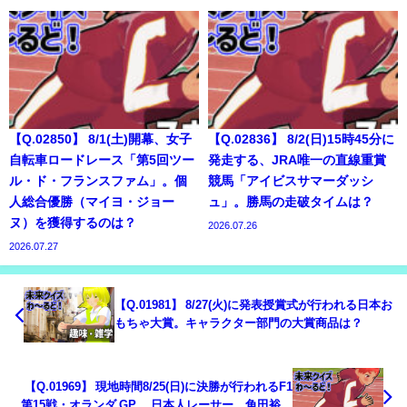
【Q.02850】 8/1(土)開幕、女子
【Q.02836】 8/2(日)15時45分に
自転車ロードレース「第5回ツー
発走する、JRA唯一の直線重賞
ル・ド・フランスファム」。個
競馬「アイビスサマーダッシ
人総合優勝（マイヨ・ジョー
ュ」。勝馬の走破タイムは？
ヌ）を獲得するのは？
2026.07.26
2026.07.27
【Q.01981】 8/27(火)に発表授賞式が行われる日本お
もちゃ大賞。キャラクター部門の大賞商品は？
【Q.01969】 現地時間8/25(日)に決勝が行われるF1
第15戦・オランダ GP。 日本人レーサー、角田裕毅