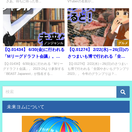
さあ、待ちに待った答...
VTuberの名前が...
る人数は？
ノンジャンル
グルメ
【Q.01434】 6/30(金)に行われる
【Q.01274】 2/22(水)～26(日)の
「Mリーグドラフト会議」。
さつまいも博で行われる「全国
2023-24より参加する「BEAST
やきいもグランプリ2023」。 今
【Q.01434】 6/30(金)に行われる「Mリー
【Q.01274】 2/22(水)～26(日)のさつまい
グドラフト会議」。 2023-24より参加する
も博で行われる「全国やきいもグランプリ
Japanext」が指名する選手の内
年のグランプリは？
「BEAST Japanext」が指名する...
2023」。 今年のグランプリは？...
訳は？
未来ヨムについて