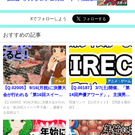
の順位は？
Xでフォローしよう
おすすめの記事
グルメ
アニメ・ゲーム
【Q.02005】 9/16(月祝)に決勝大
【Q.00187】 3/7(土)開催、「第
会が行われる「第16回スイーツ
14回声優アワード」。 主演男優
甲子園」。優勝する高校は？
賞を受賞するのは？
【Q.02005】 9/16(月祝)に決勝大会が行わ
関連リンク 【公式サイト】 【問題＆選択
れる「第16回スイーツ甲子園」。優勝す
肢】...
る高校は？...