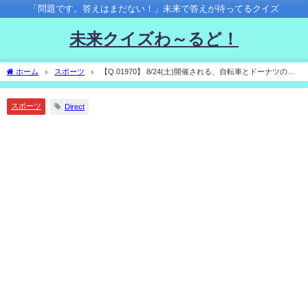
「問題です。答えはまだない！」未来で答えが待ってるクイズ
未来クイズわ～るど！
ホーム
スポーツ
【Q.01970】 8/24(土)開催される、自転車とドーナツの混
合競技「ツールドドーナツ」。 今年の優勝タイムは？
スポーツ
Direct