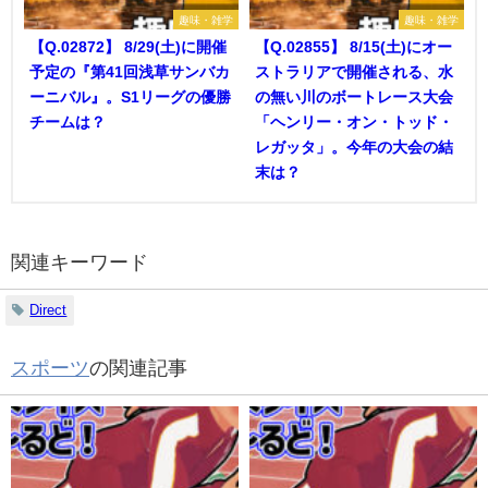
趣味・雑学
趣味・雑学
【Q.02872】 8/29(土)に開催
【Q.02855】 8/15(土)にオー
予定の『第41回浅草サンバカ
ストラリアで開催される、水
ーニバル』。S1リーグの優勝
の無い川のボートレース大会
チームは？
「ヘンリー・オン・トッド・
レガッタ」。今年の大会の結
末は？
関連キーワード
Direct
スポーツ
の関連記事