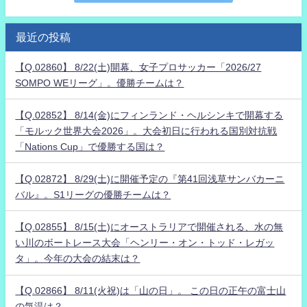
最近の投稿
【Q.02860】 8/22(土)開幕、女子プロサッカー「2026/27
SOMPO WEリーグ」。優勝チームは？
【Q.02852】 8/14(金)にフィンランド・ヘルシンキで開幕する
「モルック世界大会2026」。大会初日に行われる国別対抗戦
「Nations Cup」で優勝する国は？
【Q.02872】 8/29(土)に開催予定の『第41回浅草サンバカーニ
バル』。S1リーグの優勝チームは？
【Q.02855】 8/15(土)にオーストラリアで開催される、水の無
い川のボートレース大会「ヘンリー・オン・トッド・レガッ
タ」。今年の大会の結末は？
【Q.02866】 8/11(火祝)は「山の日」。 この日の正午の富士山
の気温は？