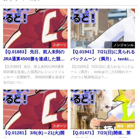
スポーツ
ノンジャンル
【Q.01883】 先日、前人未到の
【Q.01941】 7/21(日)に見られる
JRA通算4500勝を達成した競馬
バックムーン（満月）。tenki.jp
のレジェンドジョッキー・武豊
でこの日晴れマークがつく観測
【Q.01883】 先日、前人未到のJRA通算
【Q.01941】 7/21(日)に見られるバックム
4500勝を達成した競馬のレジェンドジョ
ーン（満月）。tenki.jpでこの日晴れマー
騎手。 JRA5000勝を達成するの
地点は？
ッキー・武豊騎手。 JRA5000勝を達成す
クがつく観測地点は？...
はいつ？
るのはいつ...
スポーツ
趣味・雑学
【Q.01281】 3/8(水)～21(火)開
【Q.01471】 7/23(日)開催、第