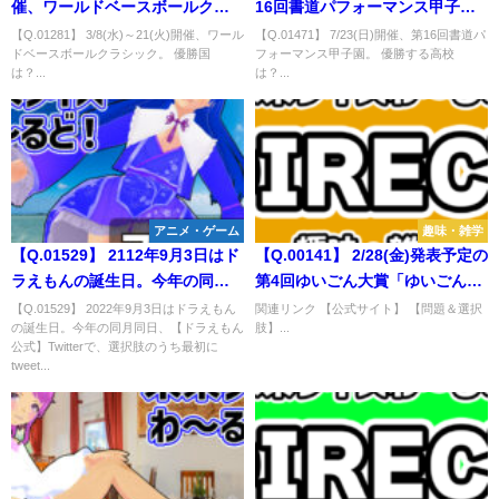
催、ワールドベースボールクラ
16回書道パフォーマンス甲子
シック。 優勝国は？
園。 優勝する高校は？
【Q.01281】 3/8(水)～21(火)開催、ワール
【Q.01471】 7/23(日)開催、第16回書道パ
ドベースボールクラシック。 優勝国
フォーマンス甲子園。 優勝する高校
は？...
は？...
アニメ・ゲーム
趣味・雑学
【Q.01529】 2112年9月3日はド
【Q.00141】 2/28(金)発表予定の
ラえもんの誕生日。今年の同月
第4回ゆいごん大賞「ゆいごん川
同日、【ドラえもん公式】
柳」。 選択肢の中で大賞に入る
【Q.01529】 2022年9月3日はドラえもん
関連リンク 【公式サイト】 【問題＆選択
の誕生日。今年の同月同日、【ドラえもん
肢】...
Twitterで、選択肢のうち最初に
単語は？
公式】Twitterで、選択肢のうち最初に
tweetされる内容は？
tweet...