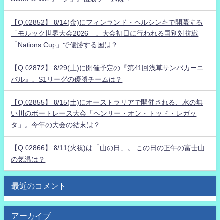
【Q.02852】 8/14(金)にフィンランド・ヘルシンキで開幕する
「モルック世界大会2026」。大会初日に行われる国別対抗戦
「Nations Cup」で優勝する国は？
【Q.02872】 8/29(土)に開催予定の『第41回浅草サンバカーニ
バル』。S1リーグの優勝チームは？
【Q.02855】 8/15(土)にオーストラリアで開催される、水の無
い川のボートレース大会「ヘンリー・オン・トッド・レガッ
タ」。今年の大会の結末は？
【Q.02866】 8/11(火祝)は「山の日」。 この日の正午の富士山
の気温は？
最近のコメント
アーカイブ