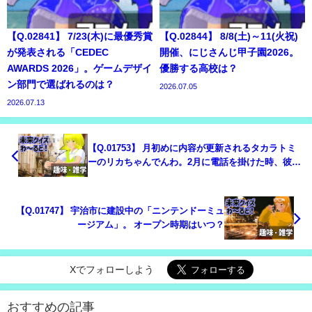
【Q.02841】 7/23(木)に最優秀賞
【Q.02844】 8/8(土)～11(火祝)
が発表される「CEDEC
開催、にじさんじ甲子園2026。
AWARDS 2026」。ゲームデザイ
優勝する高校は？
ン部門で選ばれるのは？
2026.07.05
2026.07.13
【Q.01753】 月初めに内容が更新されるタカラトミ
ーのリカちゃんでんわ。2月に電話を掛けた時、彼女
が最初に話題に挙げる関係者は？
【Q.01747】 宇治市に建設中の「ニンテンドーミュ
ージアム」。 オープン時期はいつ？
Xでフォローしよう
おすすめの記事