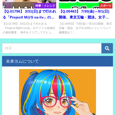
時事・トレンド
スポーツ
【Q.01796】 3/31(日)まで行われ
【Q.00463】 7/30(金)～8/1(日)
る「ProjectI M@S va-liv」のア
開催、東京五輪・競泳。女子
イドル候補生の最終審査。 条件
4×100mメドレーリレー優勝国
【Q.01796】 3/31(日)まで行われる
【Q.00463】 7/30(金)～8/1(日)開催、東京
「ProjectI M@S va-liv」のアイドル候補生
五輪・競泳。女子4×100mメドレーリレー
をクリアしてデビュー件を獲得
は？
の最終審査。 条件をクリアしてデビュ...
優勝国は？...
する候補生は？
未来ヨムについて