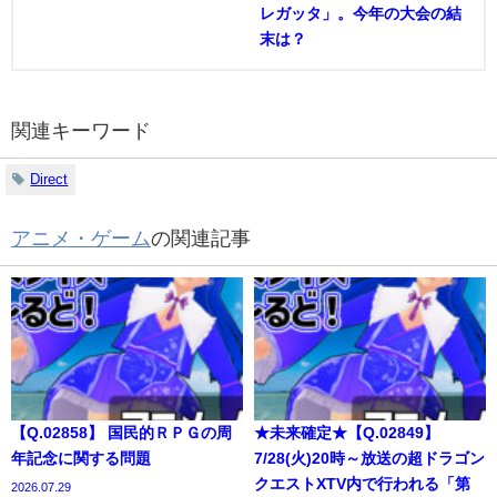
レガッタ」。今年の大会の結
末は？
関連キーワード
Direct
アニメ・ゲーム
の関連記事
【Q.02858】 国民的ＲＰＧの周
★未来確定★【Q.02849】
年記念に関する問題
7/28(火)20時～放送の超ドラゴン
クエストXTV内で行われる「第
2026.07.29