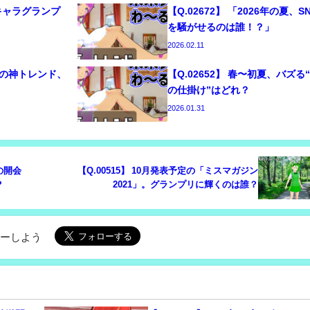
るキャラグランプ
【Q.02672】 「2026年の夏、S
！
を騒がせるのは誰！？」
2026.02.11
世代の神トレンド、
【Q.02652】 春〜初夏、バズる
の仕掛け”はどれ？
2026.01.31
園の開会
【Q.00515】 10月発表予定の「ミスマガジン
？
2021」。グランプリに輝くのは誰？
ローしよう