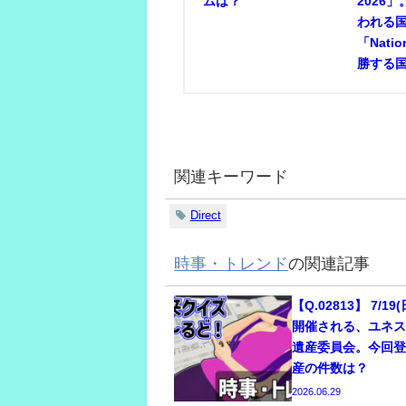
ムは？
2026
われる
「Nati
勝する
関連キーワード
Direct
時事・トレンド
の関連記事
【Q.02813】 7/19
開催される、ユネス
遺産委員会。今回
産の件数は？
2026.06.29