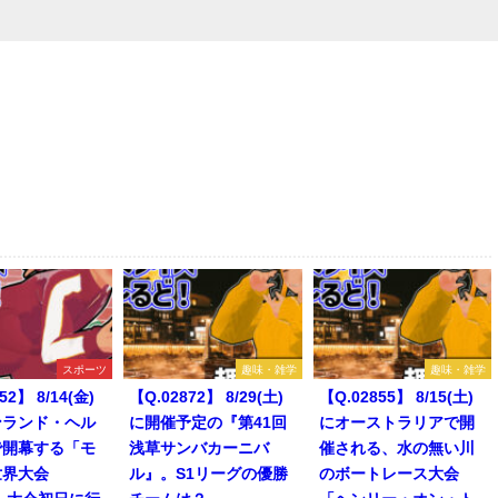
スポーツ
趣味・雑学
趣味・雑学
52】 8/14(金)
【Q.02872】 8/29(土)
【Q.02855】 8/15(土)
ンランド・ヘル
に開催予定の『第41回
にオーストラリアで開
で開幕する「モ
浅草サンバカーニバ
催される、水の無い川
世界大会
ル』。S1リーグの優勝
のボートレース大会