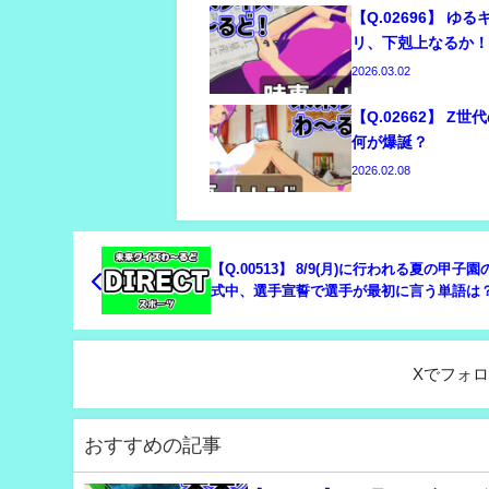
【Q.02696】 ゆ
リ、下剋上なるか
2026.03.02
【Q.02662】 Z
何が爆誕？
2026.02.08
【Q.00513】 8/9(月)に行われる夏の甲子
式中、選手宣誓で選手が最初に言う単語は
Xでフォ
おすすめの記事