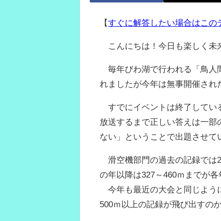
【
すぐに解答したい場合はこの
こんにちは！今日も楽しく未
毎年びわ湖で行われる「鳥人間
れましたが今年は無事開催され
すでにイベントは終了している
放送するまで正しい答えは一部
ない」ということで出題させて
滑空機部門の過去の記録では20
の年以降は327～460ｍまでが
今年も最近の大会と同じように3
500ｍ以上の記録が飛び出すの