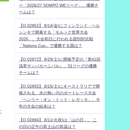
ー「2026/27 SOMPO WEリーグ」。優勝チ
ームは？
【Q.02852】 8/14(金)にフィンランド・ヘル
シンキで開幕する「モルック世界大会
2026」。大会初日に行われる国別対抗戦
さ
「Nations Cup」で優勝する国は？
【Q.02872】 8/29(土)に開催予定の『第41回
Ｖ
浅草サンバカーニバル』。S1リーグの優勝
ら
チームは？
【Q.02855】 8/15(土)にオーストラリアで開
催される、水の無い川のボートレース大会
こ
「ヘンリー・オン・トッド・レガッタ」。今
年の大会の結末は？
に
【Q.02866】 8/11(火祝)は「山の日」。 こ
の日の正午の富士山の気温は？