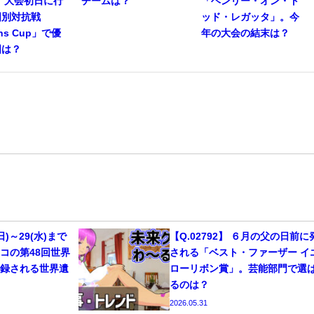
」。大会初日に行
チームは？
「ヘンリー・オン・ト
国別対抗戦
ッド・レガッタ」。今
ons Cup」で優
年の大会の結末は？
国は？
(日)～29(水)まで
【Q.02792】 ６月の父の日前に
コの第48回世界
される「ベスト・ファーザー イ
登録される世界遺
ローリボン賞」。芸能部門で選
るのは？
2026.05.31