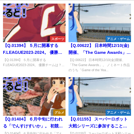
スポーツ
アニメ・ゲーム
【Q.01394】 ５月に開幕する
【Q.00622】 日本時間12/10(金)
F.LEAGUE2023-2024。 優勝チ
開催、「The Game Awards」。
ームは？
ノミネート作品のうち「Game
【Q.01394】 ５月に開幕する
【Q.00622】 日本時間12/10(金)開催、
F.LEAGUE2023-2024。 優勝チームは？...
「The Game Awards」。 ノミネート作品
of the Year」を受賞するのは？
のうち「Game of the Yea...
グルメ
アニメ・ゲーム
【Q.01404】 ６月中旬に行われ
【Q.01155】 スーパーロボット
る「でんすけすいか」。 初競り
大戦シリーズに参加することの
の最高値は？
多いガンダムシリーズ。 「水星
【Q.01404】 ６月中旬に行われる「でん
【Q.01155】 スーパーロボット大戦シリー