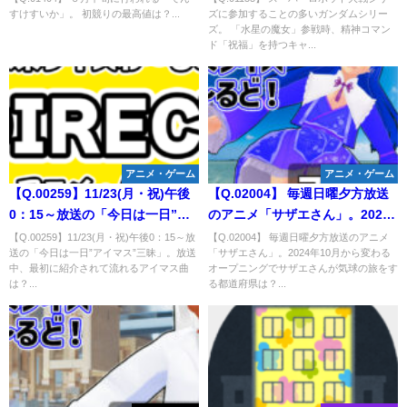
すけすいか」。 初競りの最高値は？...
ズに参加することの多いガンダムシリー
の魔女」参戦時、精神コマンド
ズ。 「水星の魔女」参戦時、精神コマン
「祝福」を持つキャラクター
ド「祝福」を持つキャ...
は？
アニメ・ゲーム
アニメ・ゲーム
【Q.00259】11/23(月・祝)午後
【Q.02004】 毎週日曜夕方放送
0：15～放送の「今日は一日”ア
のアニメ「サザエさん」。2024
イマス”三昧」。放送中、最初に
年10月から変わるオープニング
【Q.00259】11/23(月・祝)午後0：15～放
【Q.02004】 毎週日曜夕方放送のアニメ
送の「今日は一日”アイマス”三昧」。放送
「サザエさん」。2024年10月から変わる
紹介されて流れるアイマス曲
でサザエさんが気球の旅をする
中、最初に紹介されて流れるアイマス曲
オープニングでサザエさんが気球の旅をす
は？
都道府県は？
は？...
る都道府県は？...