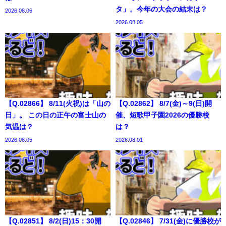
タ」。今年の大会の結末は？
2026.08.06
2026.08.05
【Q.02866】 8/11(火祝)は「山の
【Q.02862】 8/7(金)～9(日)開
日」。 この日の正午の富士山の
催、短歌甲子園2026の優勝校
気温は？
は？
2026.08.05
2026.08.01
【Q.02851】 8/2(日)15：30開
【Q.02846】 7/31(金)に優勝校が