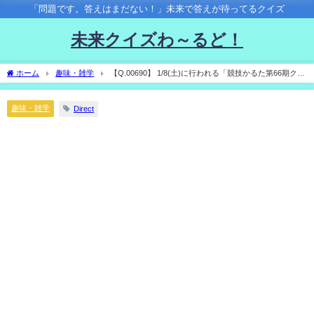
「問題です。答えはまだない！」未来で答えが待ってるクイズ
未来クイズわ～るど！
ホーム
趣味・雑学
【Q.00690】 1/8(土)に行われる「競技かるた第66期クイ
ーン位決定戦」。 対戦の結果は？
趣味・雑学
Direct