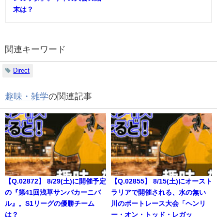
末は？
関連キーワード
Direct
趣味・雑学
の関連記事
【Q.02872】 8/29(土)に開催予定
【Q.02855】 8/15(土)にオースト
の『第41回浅草サンバカーニバ
ラリアで開催される、水の無い
ル』。S1リーグの優勝チーム
川のボートレース大会「ヘンリ
は？
ー・オン・トッド・レガッ