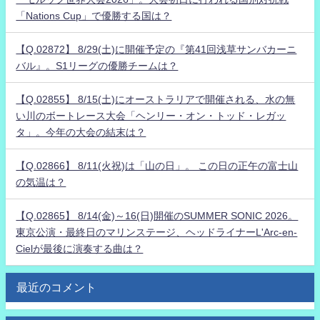
「Nations Cup」で優勝する国は？
【Q.02872】 8/29(土)に開催予定の『第41回浅草サンバカーニ
バル』。S1リーグの優勝チームは？
【Q.02855】 8/15(土)にオーストラリアで開催される、水の無
い川のボートレース大会「ヘンリー・オン・トッド・レガッ
タ」。今年の大会の結末は？
【Q.02866】 8/11(火祝)は「山の日」。 この日の正午の富士山
の気温は？
【Q.02865】 8/14(金)～16(日)開催のSUMMER SONIC 2026。
東京公演・最終日のマリンステージ、ヘッドライナーL'Arc-en-
Cielが最後に演奏する曲は？
最近のコメント