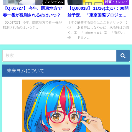
ノンジャンル
時事・トレンド
【Q.01727】 今年、関東地方で
【Q.00018】 11/16(土)17：00開
春一番が観測されるのはいつ？
始予定、 「東京国際プロジェク
ションマッピングアワード
【Q.01727】 今年、関東地方で春一番が
【すぐ解答する場合はここをクリック！】
観測されるのはいつ？...
① 「ある時はしなやかに、ある時は力強
Vol.4」 最優秀賞に選ばれる作品
く」② 「nature ∩ art」③ 「雨乞い」
は？
④ 「ドミノ...
未来ヨムについて