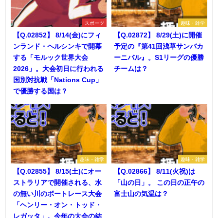
スポーツ
趣味・雑学
【Q.02852】 8/14(金)にフィ
【Q.02872】 8/29(土)に開催
ンランド・ヘルシンキで開幕
予定の『第41回浅草サンバカ
する「モルック世界大会
ーニバル』。S1リーグの優勝
2026」。大会初日に行われる
チームは？
国別対抗戦「Nations Cup」
で優勝する国は？
趣味・雑学
趣味・雑学
【Q.02855】 8/15(土)にオー
【Q.02866】 8/11(火祝)は
ストラリアで開催される、水
「山の日」。 この日の正午の
の無い川のボートレース大会
富士山の気温は？
「ヘンリー・オン・トッド・
レガッタ」。今年の大会の結