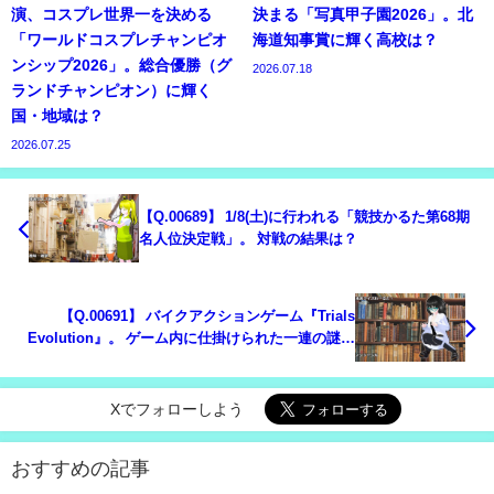
演、コスプレ世界一を決める
決まる「写真甲子園2026」。北
「ワールドコスプレチャンピオ
海道知事賞に輝く高校は？
ンシップ2026」。総合優勝（グ
2026.07.18
ランドチャンピオン）に輝く
国・地域は？
2026.07.25
【Q.00689】 1/8(土)に行われる「競技かるた第68期
名人位決定戦」。 対戦の結果は？
【Q.00691】 バイクアクションゲーム『Trials
Evolution』。 ゲーム内に仕掛けられた一連の謎が
最後まで解き明かされるタイミングは？
Xでフォローしよう
おすすめの記事