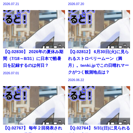
2026.07.21
2026.07.20
【Q.02830】 2026年の夏休み期
【Q.02812】 6月30日(火)に見ら
間（7/18～8/31）に日本で酷暑
れるストロベリームーン（満
日を記録するのは何日？
月）。tenki.jpでこの日晴れマー
クがつく観測地点は？
2026.07.01
2026.06.22
【Q.02767】 毎年２回発表され
【Q.02764】 5/31(日)に見られる