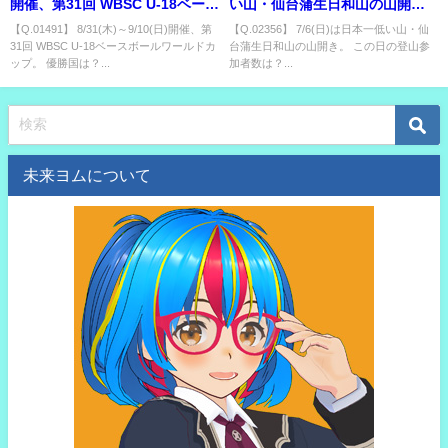
開催、第31回 WBSC U-18ベース
い山・仙台蒲生日和山の山開
ボールワールドカップ。 優勝国
き。 この日の登山参加者数は？
【Q.01491】 8/31(木)～9/10(日)開催、第
【Q.02356】 7/6(日)は日本一低い山・仙
31回 WBSC U-18ベースボールワールドカ
台蒲生日和山の山開き。 この日の登山参
は？
ップ。 優勝国は？...
加者数は？...
未来ヨムについて