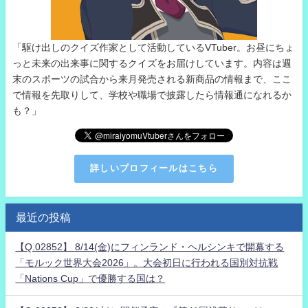
「駆け出しのクイズ作家として活動しているVTuber。お昼にちょ
っと未来の出来事に関するクイズをお届けしています。内容は週
末のスポーツの試合から来月発売される新商品の情報まで、ここ
で情報を先取りして、学校や職場で披露したら情報通になれるか
も？」
詳しいプロフィールはこちら
最近の投稿
【Q.02852】 8/14(金)にフィンランド・ヘルシンキで開幕する
「モルック世界大会2026」。大会初日に行われる国別対抗戦
「Nations Cup」で優勝する国は？