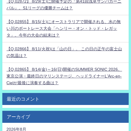
【Q.02872】 8/29(土)に開催予定の『第41回浅草サンバカーニ
バル』。S1リーグの優勝チームは？
【Q.02855】 8/15(土)にオーストラリアで開催される、水の無
い川のボートレース大会「ヘンリー・オン・トッド・レガッ
タ」。今年の大会の結末は？
【Q.02866】 8/11(火祝)は「山の日」。 この日の正午の富士山
の気温は？
【Q.02865】 8/14(金)～16(日)開催のSUMMER SONIC 2026。
東京公演・最終日のマリンステージ、ヘッドライナーL'Arc-en-
Cielが最後に演奏する曲は？
最近のコメント
アーカイブ
2026年8月