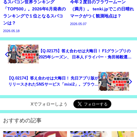
るスパコン世界ランキング
今年２度目のフラワームーン
「TOP500」。2026年6月発表の
（満月）。 tenki.jpでこの日晴れ
ランキングで１位となるスパコ
マークがつく観測地点は？
ンは？
2026.05.07
2026.05.18
【Q.02175】答え合わせは大晦日！ F1グランプリの
2025年シーズン、 日本人ドライバー・角田裕毅選手
の最高成績は？
【Q.02174】答え合わせは大晦日！ 先日アプリ版が
リリースされたSNSサービス「mixi2」。ブラウザ
版のリリースは（2025年の）いつ？
Xでフォローしよう
おすすめの記事