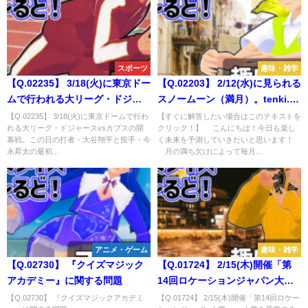
スポーツ
趣味・雑学
【Q.02235】 3/18(火)に東京ドー
【Q.02203】 2/12(水)に見られる
ムで行われる大リーグ・ドジャ
スノームーン（満月）。tenki.jp
ースvsカブスの開幕戦。この日
でこの日晴れマークがつく観測
【Q.02235】 3/18(火)に東京ドームで行わ
【すぐに解答したい場合はこのテキストを
れる大リーグ・ドジャースvsカブスの開
クリック！】 こんにちは！今日も楽し
の打者・大谷翔平と投手・今永
地点は？
幕戦。この日の打者・大谷翔平と投手・今
く未来を予測していきたいと思います！
昇太の最初の対戦結果は？
永昇太の最初...
月の満ち欠けによって毎月...
アニメ・ゲーム
趣味・雑学
【Q.02730】 『クイズマジック
【Q.01724】 2/15(木)開催「第
アカデミー』に関する問題
14回ロケーションジャパン大
賞」。 大賞を受賞する作品は？
【Q.02730】 『クイズマジックアカデミ
【Q.01724】 2/15(木)開催「第14回ロケー