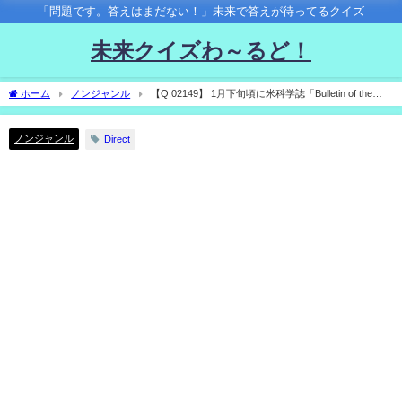
「問題です。答えはまだない！」未来で答えが待ってるクイズ
未来クイズわ～るど！
ホーム
ノンジャンル
【Q.02149】 1月下旬頃に米科学誌「Bulletin of the
Atomic Scientists」が発表している「世界終末時計」。2025年に発表される、終末まで
の残り時間は？
ノンジャンル
Direct