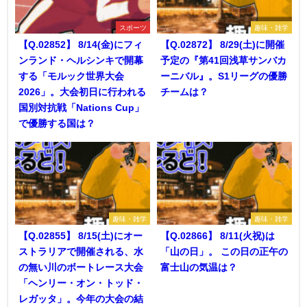
スポーツ
趣味・雑学
【Q.02852】 8/14(金)にフィ
【Q.02872】 8/29(土)に開催
ンランド・ヘルシンキで開幕
予定の『第41回浅草サンバカ
する「モルック世界大会
ーニバル』。S1リーグの優勝
2026」。大会初日に行われる
チームは？
国別対抗戦「Nations Cup」
で優勝する国は？
趣味・雑学
趣味・雑学
【Q.02855】 8/15(土)にオー
【Q.02866】 8/11(火祝)は
ストラリアで開催される、水
「山の日」。 この日の正午の
の無い川のボートレース大会
富士山の気温は？
「ヘンリー・オン・トッド・
レガッタ」。今年の大会の結