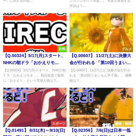
ー』に関する問題...
ションジャパン大賞」。 大賞を受賞する
作品は？...
芸能
グルメ
【Q.00324】5/17(月)スタート、
【Q.00607】 11/27(土)に決勝大
NHKの朝ドラ「おかえりモ
会が行われる 「第10回うまいも
ネ」。初回放送で最初に「おか
ん甲子園」。 優勝校は？
【Q.00324】 5/17(月)スタート、NHKの朝
【Q.00607】 11/27(土)に決勝大会が行わ
ドラ「おかえりモネ」。 初回放送で最初
れる 「第10回うまいもん甲子園」。 優勝
えり」という登場人物は？
に「おかえり」という登場人物は？...
校は？...
スポーツ
趣味・雑学
【Q.01491】 8/31(木)～9/10(日)
【Q.02356】 7/6(日)は日本一低