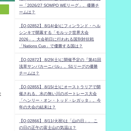
ー「2026/27 SOMPO WEリーグ」。優勝チ
ームは？
【Q.02852】 8/14(金)にフィンランド・ヘル
シンキで開幕する「モルック世界大会
2026」。大会初日に行われる国別対抗戦
「Nations Cup」で優勝する国は？
【Q.02872】 8/29(土)に開催予定の『第41回
浅草サンバカーニバル』。S1リーグの優勝
チームは？
【Q.02855】 8/15(土)にオーストラリアで開
は
催される、水の無い川のボートレース大会
「ヘンリー・オン・トッド・レガッタ」。今
年の大会の結末は？
。
【Q.02866】 8/11(火祝)は「山の日」。 こ
く
の日の正午の富士山の気温は？