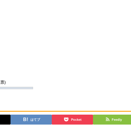
 票)
はてブ
Pocket
Feedly