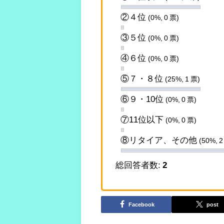
②４位
(0%, 0 票)
③５位
(0%, 0 票)
④６位
(0%, 0 票)
⑤７・８位
(25%, 1 票)
⑥９・10位
(0%, 0 票)
⑦11位以下
(0%, 0 票)
⑧リタイア、その他
(50%, 2
総回答者数:
2
Facebook
post