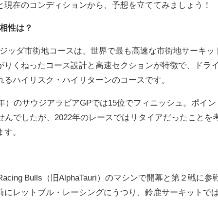
と現在のコンディションから、予想を立ててみましょう！
の相性は？
ジッダ市街地コースは、世界で最も高速な市街地サーキッ
がりくねったコース設計と高速セクションが特徴で、ドラ
れるハイリスク・ハイリターンのコースです。
年）のサウジアラビアGPでは15位でフィニッシュ。ポイン
せんでしたが、2022年のレースではリタイアだったことを
ます。
ing Bulls（旧AlphaTauri）のマシンで開幕と第２戦に参
前にレットブル・レーシングにうつり、鈴鹿サーキットで
。