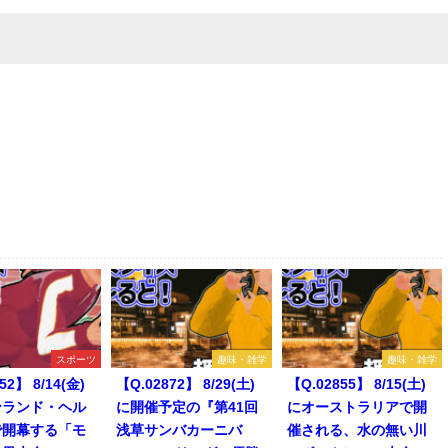
スポーツ
趣味・雑学
趣味・雑学
52】 8/14(金)
【Q.02872】 8/29(土)
【Q.02855】 8/15(土)
ンランド・ヘル
に開催予定の『第41回
にオーストラリアで開
で開幕する「モ
浅草サンバカーニバ
催される、水の無い川