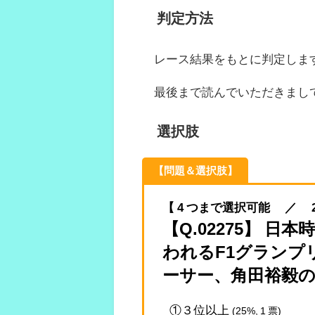
判定方法
レース結果をもとに判定しま
最後まで読んでいただきまし
選択肢
【問題＆選択肢】
【 4 つまで選択可能 ／ 2025.
【Q.02275】 日
われるF1グランプ
ーサー、角田裕毅
①３位以上
(25%, 1 票)