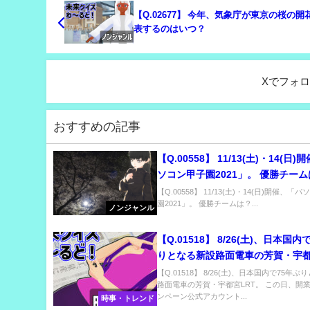
【Q.02677】 今年、気象庁が東京の桜の開
表するのはいつ？
Xでフォ
おすすめの記事
【Q.00558】 11/13(土)・14(日
ソコン甲子園2021」。 優勝チー
【Q.00558】 11/13(土)・14(日)開催、「
園2021」。 優勝チームは？...
ノンジャンル
【Q.01518】 8/26(土)、日本国内
りとなる新設路面電車の芳賀・宇
LRT。 この日、開業記念キャンペ
【Q.01518】 8/26(土)、日本国内で75年
路面電車の芳賀・宇都宮LRT。 この日、開
アカウントが選択肢のなかで最初にt
ンペーン公式アカウント...
時事・トレンド
する内容は？