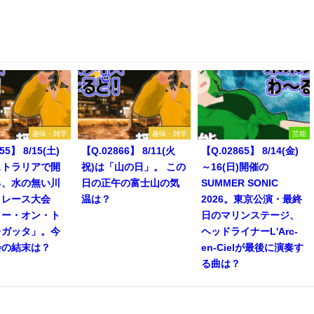
趣味・雑学
趣味・雑学
芸能
55】 8/15(土)
【Q.02866】 8/11(火
【Q.02865】 8/14(金)
ストラリアで開
祝)は「山の日」。 この
～16(日)開催の
る、水の無い川
日の正午の富士山の気
SUMMER SONIC
トレース大会
温は？
2026。東京公演・最終
リー・オン・ト
日のマリンステージ、
レガッタ」。今
ヘッドライナーL'Arc-
会の結末は？
en-Cielが最後に演奏す
る曲は？