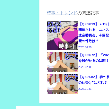
時事・トレンド
の関連記事
【Q.02813】 7/19
開催される、ユネス
遺産委員会。今回
産の件数は？
2026.06.29
【Q.02672】 「2
を騒がせるのは誰
2026.02.11
【Q.02652】 春
の仕掛け”はどれ？
2026.01.31