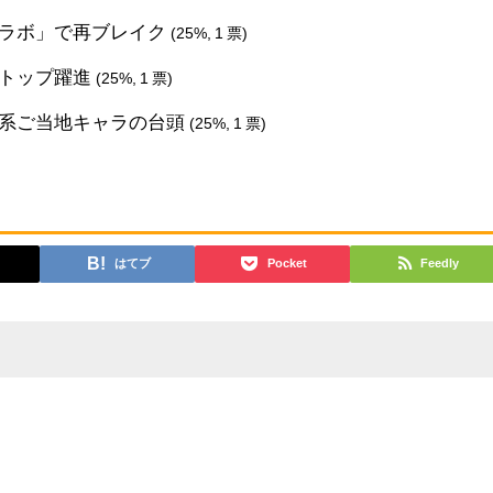
コラボ」で再ブレイク
(25%, 1 票)
にトップ躍進
(25%, 1 票)
ス系ご当地キャラの台頭
(25%, 1 票)
はてブ
Pocket
Feedly