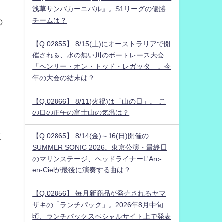
浅草サンバカーニバル』。S1リーグの優勝
チームは？
の
【Q.02855】 8/15(土)にオーストラリアで開
催される、水の無い川のボートレース大会
「ヘンリー・オン・トッド・レガッタ」。今
年の大会の結末は？
【Q.02866】 8/11(火祝)は「山の日」。 こ
の日の正午の富士山の気温は？
。
肢
【Q.02865】 8/14(金)～16(日)開催の
SUMMER SONIC 2026。東京公演・最終日
のマリンステージ、ヘッドライナーL'Arc-
en-Cielが最後に演奏する曲は？
【Q.02856】 毎月新商品が発売されるヤマ
ザキの「ランチパック」。2026年8月中旬
頃、ランチパックスペシャルサイト上で発表