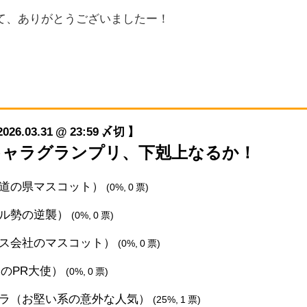
て、ありがとうございましたー！
03.31 @ 23:59 〆切 】
ゆるキャラグランプリ、下剋上なるか！
王道の県マスコット）
(0%, 0 票)
カル勢の逆襲）
(0%, 0 票)
バス会社のマスコット）
(0%, 0 票)
農のPR大使）
(0%, 0 票)
ャラ（お堅い系の意外な人気）
(25%, 1 票)