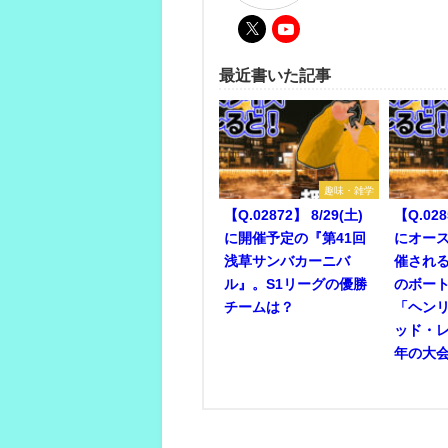
最近書いた記事
趣味・雑学
【Q.02872】 8/29(土)
【Q.028
に開催予定の『第41回
にオー
浅草サンバカーニバ
催され
ル』。S1リーグの優勝
のボー
チームは？
「ヘン
ッド・
年の大