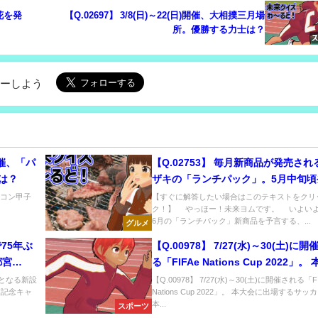
花を発
【Q.02697】 3/8(日)～22(日)開催、大相撲三月場
所。優勝する力士は？
ローしよう
)開催、「パ
【Q.02753】 毎月新商品が発売され
ムは？
ザキの「ランチパック」。5月中旬頃
「来月発売の新商品」の商品名で、
パソコン甲子
【すぐに解答したい場合はこのテキストをクリ
ク！】 やっほー！未来ヨムです。 いよいよ2
のうち名前に含まれる単語は？
6月の「ランチパック」新商品を予言する、...
グルメ
で75年ぶ
【Q.00978】 7/27(水)～30(土)に
都宮
る「FIFAe Nations Cup 2022」。
ーン公式
に出場するサッカーe日本代表の結果
ぶりとなる新設
【Q.00978】 7/27(水)～30(土)に開催される「FI
業記念キャ
Nations Cup 2022」。 本大会に出場するサッ
weet
本...
スポーツ