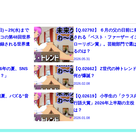
(日)～29(水)まで
【Q.02792】 ６月の父の日前に
コの第48回世界
される「ベスト・ファーザー イ
登録される世界遺
ローリボン賞」。芸能部門で選
るのは？
2026.05.31
026年の夏、SNS
【Q.02662】 Z世代の神トレン
！？」
何が爆誕？
2026.02.08
〜初夏、バズる“音
【Q.02619】 小学生の「クラス
行語大賞」2026年上半期の主役
は？
2026.01.08