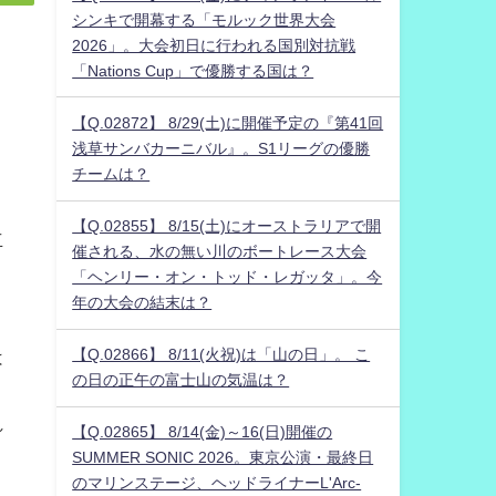
シンキで開幕する「モルック世界大会
2026」。大会初日に行われる国別対抗戦
「Nations Cup」で優勝する国は？
【Q.02872】 8/29(土)に開催予定の『第41回
浅草サンバカーニバル』。S1リーグの優勝
チームは？
【Q.02855】 8/15(土)にオーストラリアで開
立
催される、水の無い川のボートレース大会
「ヘンリー・オン・トッド・レガッタ」。今
年の大会の結末は？
【Q.02866】 8/11(火祝)は「山の日」。 こ
は
の日の正午の富士山の気温は？
ッ
れ
【Q.02865】 8/14(金)～16(日)開催の
SUMMER SONIC 2026。東京公演・最終日
のマリンステージ、ヘッドライナーL'Arc-