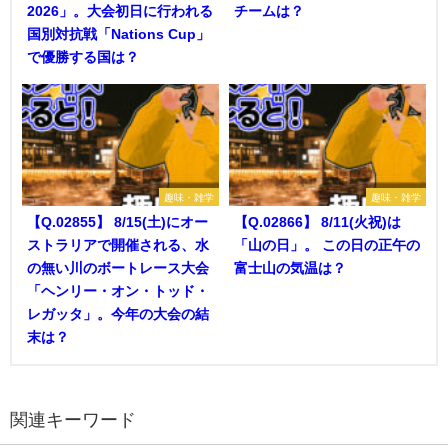
2026」。大会初日に行われる
チームは？
国別対抗戦「Nations Cup」
で優勝する国は？
趣味・雑学
趣味・雑学
【Q.02855】 8/15(土)にオー
【Q.02866】 8/11(火祝)は
ストラリアで開催される、水
「山の日」。 この日の正午の
の無い川のボートレース大会
富士山の気温は？
「ヘンリー・オン・トッド・
レガッタ」。今年の大会の結
末は？
関連キーワード