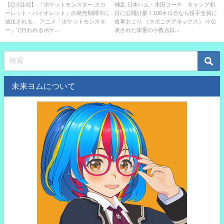
ト』の発売期間中に放送され
予定の日本ハムの木田優夫投手
【Q.01142】 『ポケットモンスター スカ
補足 日本ハム・木田コーチ キャンプ初
ーレット・バイオレット』の発売期間中に
日に公開計量！100キロ台なら投手全員に
る、 アニメ「ポケットモンスタ
コーチ。 当日の彼の体重は？
放送される、 アニメ「ポケットモンスタ
食事おごり （スポニチアネックス） ※公
ー」で行われるポケモンリーグ
ー」で行われるポケ...
表された体重の小数点以...
でのサトシの成績は？
未来ヨムについて