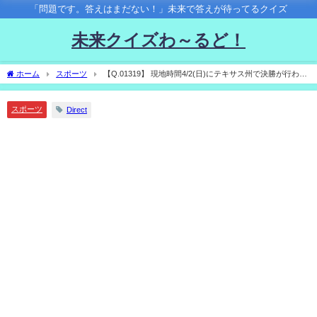
「問題です。答えはまだない！」未来で答えが待ってるクイズ
未来クイズわ～るど！
ホーム
スポーツ
【Q.01319】 現地時間4/2(日)にテキサス州で決勝が行われ
るインディカーシリーズ第２戦。日本人レーサー、佐藤琢磨の順位は？
スポーツ
Direct