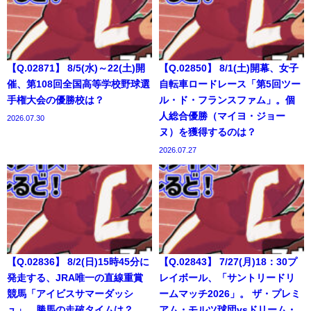
【Q.02871】 8/5(水)～22(土)開
【Q.02850】 8/1(土)開幕、女子
催、第108回全国高等学校野球選
自転車ロードレース「第5回ツー
手権大会の優勝校は？
ル・ド・フランスファム」。個
人総合優勝（マイヨ・ジョー
2026.07.30
ヌ）を獲得するのは？
2026.07.27
【Q.02836】 8/2(日)15時45分に
【Q.02843】 7/27(月)18：30プ
発走する、JRA唯一の直線重賞
レイボール、「サントリードリ
競馬「アイビスサマーダッシ
ームマッチ2026」。 ザ・プレミ
ュ」。勝馬の走破タイムは？
アム・モルツ球団vsドリーム・