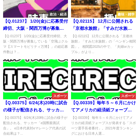
政治・経済
趣味・雑学
【Q.01237】 1/20(金)に応募受付
【Q.02115】 12月に公開される
締切、大阪・関西万博が募集し
「京都水族館」「すみだ水族
ている「空飛ぶクルマ【スマー
館」の「ペンギン相関図」。 相
【Q.01237】 1/20(金)に応募受付締切、大
【Q.02115】 12月に公開される「京都水
阪・関西万博が募集している「空飛ぶクル
族館」「すみだ水族館」の「ペンギン相関
トモビリティ万博】」の総応募
関図2025の中で、「夫婦orカッ
マ【スマートモビリティ万博】」の総応募
図」。 相関図2025の中で、「夫婦orカッ
件数は？
プル」がより多く成立している
件数は？...
プル」がより...
のは？
スポーツ
スポーツ
【Q.00375】6/24(木)20時に試合
【Q.00339】毎年５～６月にかけ
の様子が配信される、サッカー
てアメリカの経済紙フォーブス
「e国際親善試合」。e日本代表
が発表する「スポーツ選手長者
【Q.00375】 6/24(木)20時に試合の様子が
【Q.00339】 毎年５～６月にかけてアメ
配信される、サッカー「e国際親善試
リカの経済紙フォーブスが発表する「スポ
対eマレーシア代表の試合結果
番付」。2021年度ランキングに
合」。 e日本代表対eマレーシア代表の試
ーツ選手長者番付」。2021年度ランキン
は？
おける日本人選手の最高順位
合結果は？...
グにおける日本人選...
は？