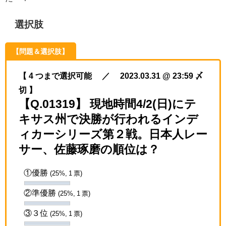
選択肢
【問題＆選択肢】
【 4 つまで選択可能 ／ 2023.03.31 @ 23:59 〆
切 】
【Q.01319】 現地時間4/2(日)にテ
キサス州で決勝が行われるインデ
ィカーシリーズ第２戦。日本人レー
サー、佐藤琢磨の順位は？
①優勝
(25%, 1 票)
②準優勝
(25%, 1 票)
③３位
(25%, 1 票)