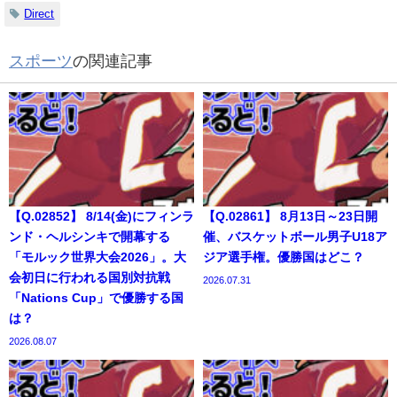
Direct
スポーツ
の関連記事
【Q.02852】 8/14(金)にフィンラ
【Q.02861】 8月13日～23日開
ンド・ヘルシンキで開幕する
催、バスケットボール男子U18ア
「モルック世界大会2026」。大
ジア選手権。優勝国はどこ？
会初日に行われる国別対抗戦
2026.07.31
「Nations Cup」で優勝する国
は？
2026.08.07