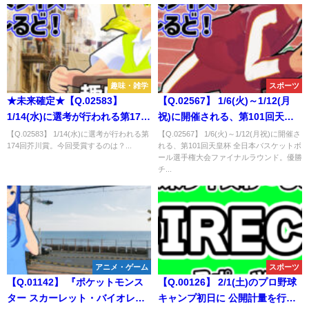
趣味・雑学
スポーツ
★未来確定★【Q.02583】
【Q.02567】 1/6(火)～1/12(月
1/14(水)に選考が行われる第174
祝)に開催される、第101回天皇
回芥川賞。今回受賞するのは？
杯 全日本バスケットボール選手
【Q.02583】 1/14(水)に選考が行われる第
【Q.02567】 1/6(火)～1/12(月祝)に開催さ
174回芥川賞。今回受賞するのは？...
れる、第101回天皇杯 全日本バスケットボ
権大会ファイナルラウンド。優
ール選手権大会ファイナルラウンド。優勝
勝チームは？
チ...
アニメ・ゲーム
スポーツ
【Q.01142】 『ポケットモンス
【Q.00126】 2/1(土)のプロ野球
ター スカーレット・バイオレッ
キャンプ初日に 公開計量を行う