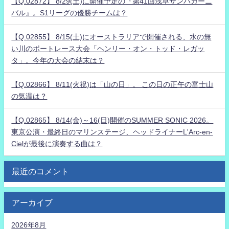
【Q.02872】 8/29(土)に開催予定の『第41回浅草サンバカーニ
バル』。S1リーグの優勝チームは？
【Q.02855】 8/15(土)にオーストラリアで開催される、水の無
い川のボートレース大会「ヘンリー・オン・トッド・レガッ
タ」。今年の大会の結末は？
【Q.02866】 8/11(火祝)は「山の日」。 この日の正午の富士山
の気温は？
【Q.02865】 8/14(金)～16(日)開催のSUMMER SONIC 2026。
東京公演・最終日のマリンステージ、ヘッドライナーL'Arc-en-
Cielが最後に演奏する曲は？
最近のコメント
アーカイブ
2026年8月