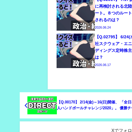
に再検討される北
ート。８つのルー
されるのは？
2026.06.24
【Q.02795】 6/
社スクウェア・エ
ディングス定時株
は？
2026.06.17
【Q.00170】 2/14(金)～16(日)開催、 「
人ハンドボールチャレンジ2020」。 優勝
は？
Xでフォ