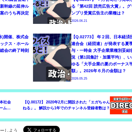
陸新幹線の延伸ル
る「第42回 読売広告大賞」。グ
ト案のうち再決定
ンプリ受賞広告主の業種は？
2026.06.21
24(水)開催、株式会
【Q.02773】 年２回、日本経済
ニックス・ホール
連合会（経団連）が発表する夏
主総会の終了時刻
与・一時金 大手企業業種別妥結
況（第1回集計・加重平均）、い
ゆる「大手企業の夏のボーナス
額」。2026年６月の金額は？
2026.05.25
全日本社会
【Q.00172】 2020年2月に開設された「エガちゃん
チーム
ねる」。 解説から1年でのチャンネル登録者数は？
ローしよう