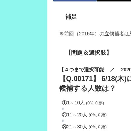
補足
※前回（2016年）の立候補者は
【問題＆選択肢】
【 4 つまで選択可能 ／ 2020.05
【Q.00171】 6/
候補する人数は？
①1～10人
(0%, 0 票)
②11～20人
(0%, 0 票)
③21～30人
(0%, 0 票)