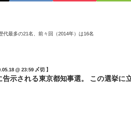
歴代最多の21名、前々回（2014年）は16名
.18 @ 23:59 〆切 】
18(木)に告示される東京都知事選。 この選挙に