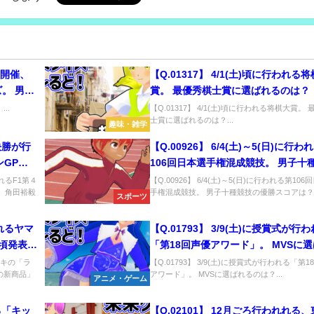
土)開催、
【Q.01317】 4/1(土)頃に行われる
。 男子
賞。 最優秀棋士賞に選ばれるのは？
..
【Q.01317】 4/1(土)頃に行われる将棋大賞。
士賞に選ばれるのは？...
趣味・雑学
に決勝が行
【Q.00926】 6/4(土)～5(日)に行わ
ンGP。
106回日本選手権混成競技。 男子十
は？
の優勝スコアは？
われるF1第４
【Q.00926】 6/4(土)～5(日)に行われる第106
、角田裕毅
手権混成競技。 男子十種競技の優勝スコアは？..
スポーツ
されるヤマ
【Q.01793】 3/9(土)に授賞式が行
頃発表の
「第18回声優アワード」。 MVSに
、①～⑦
のは？
ザキの「ラ
【Q.01793】 3/9(土)に授賞式が行われる「第1
の新商品」
アワード」。 MVSに選ばれるのは？...
アニメ・ゲーム
する「キッ
【Q.02101】 12月ごろ行われれる