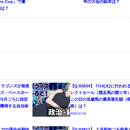
ons Cup」で優
年の大会の結末は？
国は？
日ドラゴンズが発表
【Q.02834】 7/14(火)に行われ
ンズ・ベースボー
レクトセール（競走馬の競り市
年5月ごろに決定
この日の当歳馬の最高落札額（
を獲得する自治体
抜）は？
2026.07.04
17までの国会会期中
【Q.02817】 ７月初旬ごろ発表