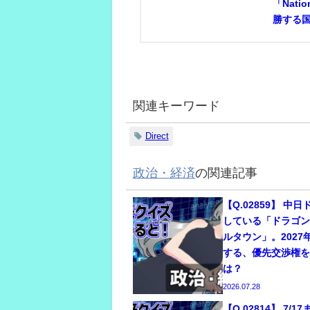
「Nati
勝する
関連キーワード
Direct
政治・経済
の関連記事
【Q.02859】 中
している「ドラゴ
ルタウン」。2027
する、優先交渉権
は？
2026.07.28
【Q.02814】 7/