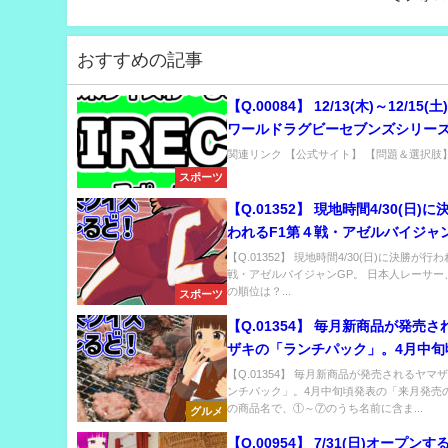
おすすめの記事
【Q.00084】 12/13(木)～12/15(
ワールドラグビーセブンズシリーズ
第2戦ケープタウンの優勝国は？
関連リンク 【公式サイト】 【問題＆選択肢】.
スポーツ
【Q.01352】 現地時間4/30(日)
われるF1第４戦・アゼルバイジャ
日本人レーサー、角田裕毅の順位
【Q.01352】 現地時間4/30(日)に決勝が行
戦・アゼルバイジャンGP。 日本人レーサー
の順位は？...
スポーツ
【Q.01354】 毎月新商品が発売
ザキの「ランチパック」。4月中旬
「来月発売の新商品」の商品名で
【Q.01354】 毎月新商品が発売されるヤマ
ンチパック」。4月中旬頃発表の「来月発売
のうち名前に含まれる単語は？
の商品名で、①～⑦のうち名前に含ま...
グルメ
【Q.00954】 7/31(日)オープン