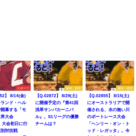
スポーツ
趣味・雑学
趣味・雑学
52】 8/14(金)
【Q.02872】 8/29(土)
【Q.02855】 8/15(土)
ンランド・ヘル
に開催予定の『第41回
にオーストラリアで開
で開幕する「モ
浅草サンバカーニバ
催される、水の無い川
世界大会
ル』。S1リーグの優勝
のボートレース大会
」。大会初日に行
チームは？
「ヘンリー・オン・ト
国別対抗戦
ッド・レガッタ」。今