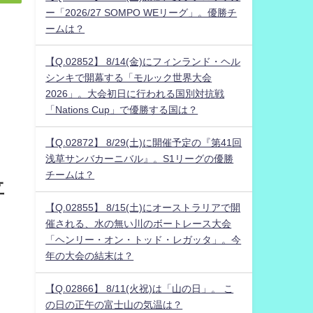
ー「2026/27 SOMPO WEリーグ」。優勝チ
ームは？
【Q.02852】 8/14(金)にフィンランド・ヘル
シンキで開幕する「モルック世界大会
2026」。大会初日に行われる国別対抗戦
「Nations Cup」で優勝する国は？
【Q.02872】 8/29(土)に開催予定の『第41回
浅草サンバカーニバル』。S1リーグの優勝
チームは？
立
【Q.02855】 8/15(土)にオーストラリアで開
催される、水の無い川のボートレース大会
「ヘンリー・オン・トッド・レガッタ」。今
年の大会の結末は？
【Q.02866】 8/11(火祝)は「山の日」。 こ
の日の正午の富士山の気温は？