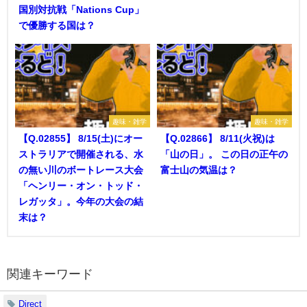
国別対抗戦「Nations Cup」
で優勝する国は？
趣味・雑学
趣味・雑学
【Q.02855】 8/15(土)にオー
【Q.02866】 8/11(火祝)は
ストラリアで開催される、水
「山の日」。 この日の正午の
の無い川のボートレース大会
富士山の気温は？
「ヘンリー・オン・トッド・
レガッタ」。今年の大会の結
末は？
関連キーワード
Direct