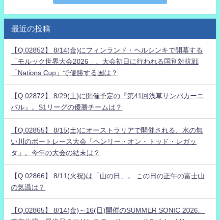
最近の投稿
【Q.02852】 8/14(金)にフィンランド・ヘルシンキで開幕する
「モルック世界大会2026」。大会初日に行われる国別対抗戦
「Nations Cup」で優勝する国は？
【Q.02872】 8/29(土)に開催予定の『第41回浅草サンバカーニ
バル』。S1リーグの優勝チームは？
【Q.02855】 8/15(土)にオーストラリアで開催される、水の無
い川のボートレース大会「ヘンリー・オン・トッド・レガッ
タ」。今年の大会の結末は？
【Q.02866】 8/11(火祝)は「山の日」。 この日の正午の富士山
の気温は？
【Q.02865】 8/14(金)～16(日)開催のSUMMER SONIC 2026。