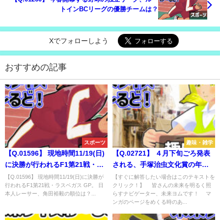
トインBCリーグの優勝チームは？
Xでフォローしよう
おすすめの記事
スポーツ
趣味・雑学
【Q.01596】 現地時間11/19(日)
【Q.02721】 ４月下旬ごろ発表
に決勝が行われるF1第21戦・ラ
される、手塚治虫文化賞の年間
スベガス GP。 日本人レーサ
最優秀賞である「マンガ大
【Q.01596】 現地時間11/19(日)に決勝が
【すぐに解答したい場合はこのテキストを
行われるF1第21戦・ラスベガス GP。 日
クリック！】 皆さんの未来を明るく照
ー、角田裕毅の順位は？
賞」。大賞に選ばれるのは？
本人レーサー、角田裕毅の順位は？...
らすナビゲーター、未来ヨムです！ マ
ンガのページをめくる時のあ...