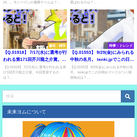
24」。今シーズンの優勝チームは？...
選ばれるのは？...
趣味・雑学
時事・トレンド
【Q.01918】 7/17(水)に選考が行
【Q.01553】 9/29(金)にみられる
われる第171回芥川龍之介賞。今
中秋の名月。 tenki.jpでこの日晴
回受賞するのは？
れマークがつく観測地点は？
【Q.01918】 7/17(水)に選考が行われる第
【Q.01553】 9/29(金)にみられる中秋の名
171回芥川龍之介賞。今回受賞するの
月。 tenki.jpでこの日晴れマークがつく観
は？...
測地点は？...
未来ヨムについて