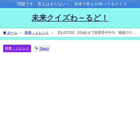
「問題です。答えはまだない！」未来で答えが待ってるクイズ
未来クイズわ～るど！
ホーム
時事・トレンド
【Q.01270】 2/3(金)まで投票受付中の「最後のマス
コット総選挙2023」。 最後に投票１位となるマスコットは？
時事・トレンド
Direct