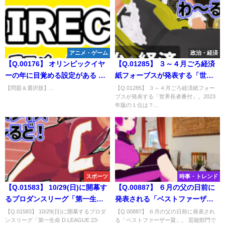
アニメ・ゲーム
政治・経済
【Q.00176】 オリンピックイヤ
【Q.01285】 ３～４月ごろ経済
ーの年に目覚める設定がある こ
紙フォーブスが発表する「世界
ち亀のキャラクター・日暮熟睡
長者番付」。2023年版の１位
【問題＆選択肢】...
【Q.01285】 ３～４月ごろ経済紙フォー
ブスが発表する「世界長者番付」。2023
男。選択肢の中で、 本編で彼が
は？
年版の１位は？...
両津勘吉から最初に教わる出来
事は？
スポーツ
時事・トレンド
【Q.01583】 10/29(日)に開幕す
【Q.00887】 ６月の父の日前に
るプロダンスリーグ「第一生命
発表される「ベストファーザー
D.LEAGUE 23-24」。今シーズ
賞」。 芸能部門で選ばれるの
【Q.01583】 10/29(日)に開幕するプロダ
【Q.00887】 ６月の父の日前に発表され
ンスリーグ「第一生命 D.LEAGUE 23-
る「ベストファーザー賞」。 芸能部門で
ンの優勝チームは？
は？