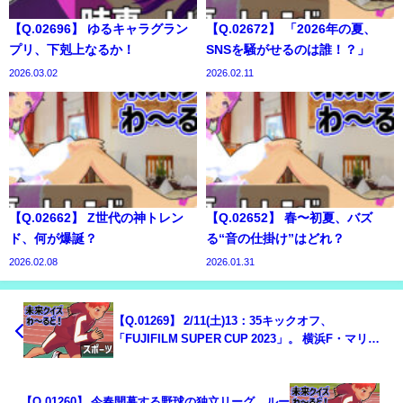
【Q.02696】 ゆるキャラグラン
【Q.02672】 「2026年の夏、
プリ、下剋上なるか！
SNSを騒がせるのは誰！？」
2026.03.02
2026.02.11
【Q.02662】 Z世代の神トレン
【Q.02652】 春〜初夏、バズ
ド、何が爆誕？
る“音の仕掛け”はどれ？
2026.02.08
2026.01.31
【Q.01269】 2/11(土)13：35キックオフ、
「FUJIFILM SUPER CUP 2023」。 横浜F・マリノ
スvs.ヴァンフォーレ甲府の試合結果は？
【Q.01260】 今春開幕する野球の独立リーグ、ルー