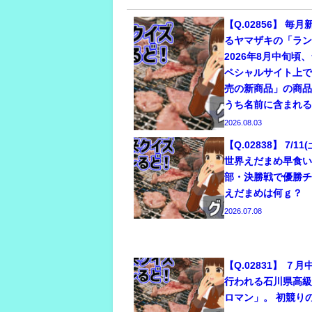
【Q.02856】 毎
るヤマザキの「ラ
2026年8月中旬頃
ペシャルサイト上
売の新商品」の商
うち名前に含まれ
2026.08.03
【Q.02838】 7/
世界えだまめ早食
部・決勝戦で優勝
えだまめは何ｇ？
2026.07.08
【Q.02831】 ７
行われる石川県高
ロマン」。 初競り