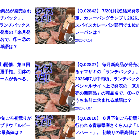
月新商品が発売され
【Q.02842】 7/20(月祝)結果発
ンチパック」。
定、カレーパングランプリ2026
、ランチパックス
スパイスカレーパン部門で１位
で発表の「来月発
レーパンは？
品名で、①～⑦の
2026.07.14
る単語は？
11(土)開催、第９回
【Q.02827】 毎月新商品が発売
い選手権。団体の
るヤマザキの「ランチパック」
チームが食べる、
2026年7月中旬頃、ランチパッ
ペシャルサイト上で発表の「来
売の新商品」の商品名で、①～
うち名前に含まれる単語は？
2026.07.07
月中旬ごろ初競りが
【Q.02810】 ６月下旬ごろ初競
級ブドウ「ルビー
行われる青森県産さくらんぼ「
の最高値は？
ノハート」。 初競りの最高値は