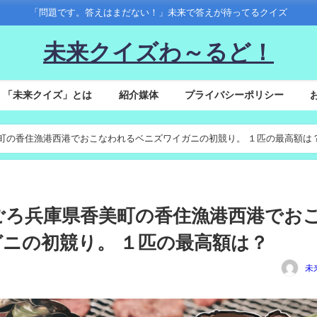
「問題です。答えはまだない！」未来で答えが待ってるクイズ
未来クイズわ～るど！
「未来クイズ」とは
紹介媒体
プライバシーポリシー
県香美町の香住漁港西港でおこなわれるベニズワイガニの初競り。 １匹の最高額は
月初旬ごろ兵庫県香美町の香住漁港西港でお
ニの初競り。 １匹の最高額は？
未