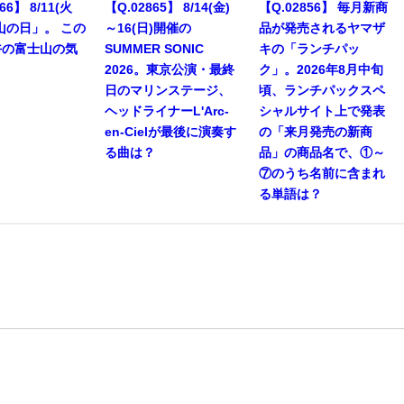
66】 8/11(火
【Q.02865】 8/14(金)
【Q.02856】 毎月新商
山の日」。 この
～16(日)開催の
品が発売されるヤマザ
午の富士山の気
SUMMER SONIC
キの「ランチパッ
2026。東京公演・最終
ク」。2026年8月中旬
日のマリンステージ、
頃、ランチパックスペ
ヘッドライナーL'Arc-
シャルサイト上で発表
en-Cielが最後に演奏す
の「来月発売の新商
る曲は？
品」の商品名で、①～
⑦のうち名前に含まれ
る単語は？