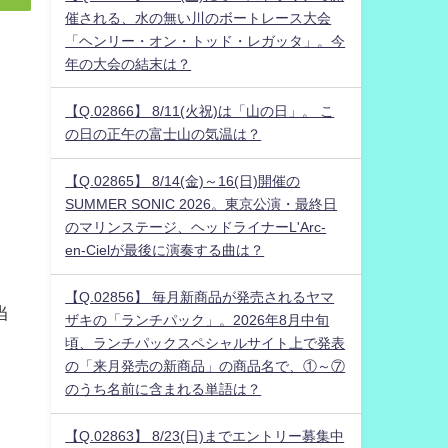
催される、水の無い川のボートレース大会
「ヘンリー・オン・トッド・レガッタ」。今
年の大会の結末は？
【Q.02866】 8/11(火祝)は「山の日」。 こ
の日の正午の富士山の気温は？
【Q.02865】 8/14(金)～16(日)開催の
SUMMER SONIC 2026。東京公演・最終日
のマリンステージ、ヘッドライナーL'Arc-
en-Cielが最後に演奏する曲は？
【Q.02856】 毎月新商品が発売されるヤマ
当
ザキの「ランチパック」。2026年8月中旬
頃、ランチパックスペシャルサイト上で発表
の「来月発売の新商品」の商品名で、①～⑦
のうち名前に含まれる単語は？
【Q.02863】 8/23(日)までエントリー募集中