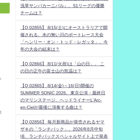
浅草サンバカーニバル』。S1リーグの優勝
チームは？
【Q.02855】 8/15(土)にオーストラリアで開
催される、水の無い川のボートレース大会
「ヘンリー・オン・トッド・レガッタ」。今
年の大会の結末は？
【Q.02866】 8/11(火祝)は「山の日」。 こ
の日の正午の富士山の気温は？
で
【Q.02865】 8/14(金)～16(日)開催の
SUMMER SONIC 2026。東京公演・最終日
のマリンステージ、ヘッドライナーL'Arc-
en-Cielが最後に演奏する曲は？
ジ
【Q.02856】 毎月新商品が発売されるヤマ
ザキの「ランチパック」。2026年8月中旬
頃、ランチパックスペシャルサイト上で発表