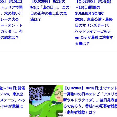
55】 8/15(土)
【Q.02866】 8/11(火
【Q.02865】 8/14(金)
ストラリアで開
祝)は「山の日」。 この
～16(日)開催の
る、水の無い川
日の正午の富士山の気
SUMMER SONIC
トレース大会
温は？
2026。東京公演・最終
リー・オン・ト
日のマリンステージ、
レガッタ」。今
ヘッドライナーL'Arc-
会の結末は？
en-Cielが最後に演奏す
る曲は？
(金)～16(日)開催
【Q.02863】 8/23(日)までエン
C 2026。東京公
ー募集中の日本テレビ「アメリ
ンステージ、ヘッ
断ウルトラクイズ」。後日発表
n-Cielが最後に
るであろう、番組への応募者総
（参加者総数）は？