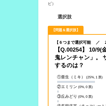
ビ）
選択肢
【問題＆選択肢】
【 6 つまで選択可能 ／ 2020.
【Q.00254】 10
鬼レンチャン」。 
するのは？
①亜生（ミキ）
(25%, 1 票)
②エミリン
(0%, 0 票)
③丘みどり
(0%, 0 票)
④長田庄平（チョコレート