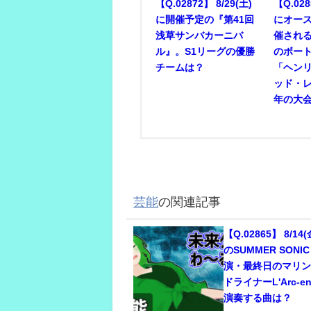
【Q.02872】 8/29(土)
【Q.028
に開催予定の『第41回
にオー
浅草サンバカーニバ
催され
ル』。S1リーグの優勝
のボー
チームは？
「ヘン
ッド・
年の大
芸能
の関連記事
【Q.02865】 8/14
のSUMMER SONI
演・最終日のマリ
ドライナーL'Arc-e
演奏する曲は？