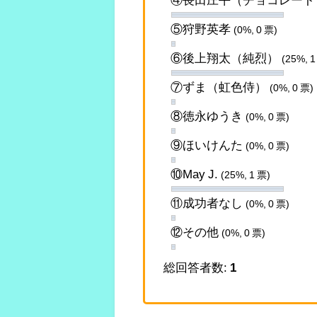
⑤狩野英孝
(0%, 0 票)
⑥後上翔太（純烈）
(25%, 1
⑦ずま（虹色侍）
(0%, 0 票)
⑧徳永ゆうき
(0%, 0 票)
⑨ほいけんた
(0%, 0 票)
⑩May J.
(25%, 1 票)
⑪成功者なし
(0%, 0 票)
⑫その他
(0%, 0 票)
総回答者数:
1