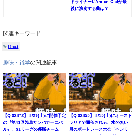
ドライナーL'Arc-en-Cielが最
後に演奏する曲は？
関連キーワード
Direct
趣味・雑学
の関連記事
【Q.02872】 8/29(土)に開催予定
【Q.02855】 8/15(土)にオースト
の『第41回浅草サンバカーニバ
ラリアで開催される、水の無い
ル』。S1リーグの優勝チーム
川のボートレース大会「ヘンリ