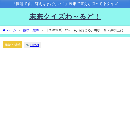
「問題です。答えはまだない！」未来で答えが待ってるクイズ
未来クイズわ～るど！
ホーム
趣味・雑学
【Q.02180】 2/2(日)から始まる、将棋「第50期棋王戦コ
ナミグループ杯」五番勝負。藤井聡太棋王vs増田康宏八段の対戦結果は？
趣味・雑学
Direct