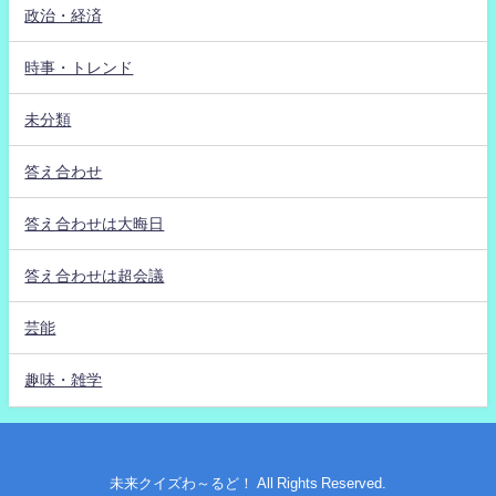
政治・経済
時事・トレンド
未分類
答え合わせ
答え合わせは大晦日
答え合わせは超会議
芸能
趣味・雑学
未来クイズわ～るど！ All Rights Reserved.