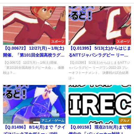
スポーツ
スポーツ
【Q.00672】 12/27(月)～1/8(土)
【Q.01395】 5/13(土)からはじま
開催、「第101回全国高校ラグビ
るNTTジャパンラグビー リーグ
ー大会」。優勝校は？
ワン2022-23 プレーオフトーナ
【Q.00672】 12/27(月)～1/8(土)開催、
【Q.01395】 5/13(土)からはじまるNTTジ
「第101回全国高校ラグビー大会」。優勝
ャパンラグビー リーグワン2022-23 プレ
メント。 決勝戦の試合結果は？
校は？...
ーオフトーナメント。 決勝戦の試合結果
は...
アニメ・ゲーム
グルメ
【Q.01496】 8/14(月)まで『クイ
【Q.00158】 現在2/10(月)まで開
ズマジックアカデミー』で行わ
催中の 「パンメーカー対抗！第2