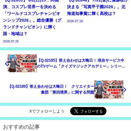
演、コスプレ世界一を決める
決まる「写真甲子園2026」。北
「ワールドコスプレチャンピオ
海道知事賞に輝く高校は？
ンシップ2026」。総合優勝（グ
2026.07.18
ランドチャンピオン）に輝く
国・地域は？
2026.07.25
【Q.02185】答え合わせは大晦日！ 現在サービス中
のTVゲーム「クイズマジックアカデミー」シリー
ズ。選択肢のうち、2025年の検定テーマとして実装
されるものは？
【Q.02189】答え合わせは大晦日！ クリエイター
集団「第四境界」に関する問題
Xでフォローしよう
おすすめの記事