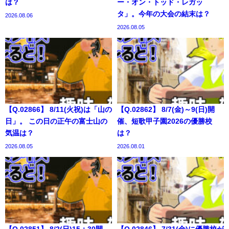
は？
ー・オン・トッド・レガッ
タ」。今年の大会の結末は？
2026.08.06
2026.08.05
【Q.02866】 8/11(火祝)は「山の
【Q.02862】 8/7(金)～9(日)開
日」。 この日の正午の富士山の
催、短歌甲子園2026の優勝校
気温は？
は？
2026.08.05
2026.08.01
【Q.02851】 8/2(日)15：30開
【Q.02846】 7/31(金)に優勝校が