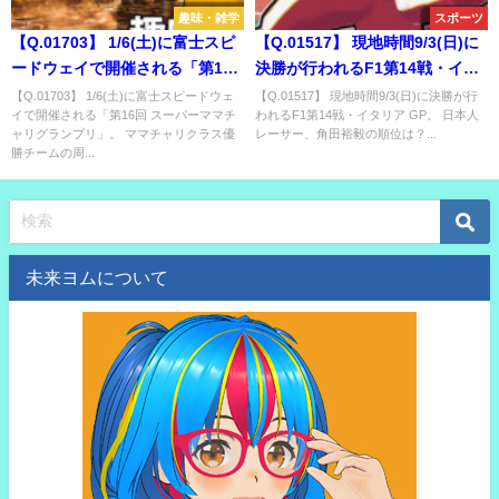
趣味・雑学
スポーツ
【Q.01703】 1/6(土)に富士スピ
【Q.01517】 現地時間9/3(日)に
ードウェイで開催される「第16
決勝が行われるF1第14戦・イタ
回 スーパーママチャリグランプ
リア GP。 日本人レーサー、角
【Q.01703】 1/6(土)に富士スピードウェ
【Q.01517】 現地時間9/3(日)に決勝が行
イで開催される「第16回 スーパーママチ
われるF1第14戦・イタリア GP。 日本人
リ」。 ママチャリクラス優勝チ
田裕毅の順位は？
ャリグランプリ」。 ママチャリクラス優
レーサー、角田裕毅の順位は？...
ームの周回数は？
勝チームの周...
未来ヨムについて