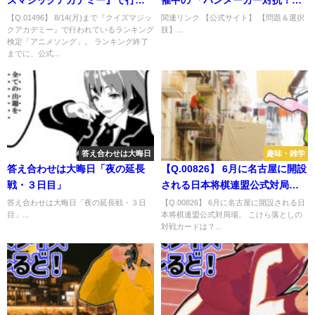
れているランキング検定「アニ
回うまいパン決定戦」。 関東・
【Q.01496】 8/14(月)まで『クイズマジッ
関連リンク 【公式サイト】 【問題＆選択
クアカデミー』で行われているランキング
肢】...
メソング」。 ランキング終了ま
甲信越・福島ブロックで優勝す
検定「アニメソング」。 ランキング終了
でに、公式サイトに掲載される
るパンは？
までに、公式...
3000点以上獲得するプレイヤー
の人数は？
答え合わせは大晦日
趣味・雑学
答え合わせは大晦日「夜の延長
【Q.00826】 6月に名古屋に開設
戦・３日目」
される日本将棋連盟公式対局
場。 こけら落としの対戦カード
答え合わせは大晦日「夜の延長戦・３日
【Q.00826】 6月に名古屋に開設される日
目」...
本将棋連盟公式対局場。 こけら落としの
は？
対戦カードは？...