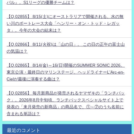
バル』。S1リーグの優勝チームは？
【Q.02855】 8/15(土)にオーストラリアで開催される、水の無
い川のボートレース大会「ヘンリー・オン・トッド・レガッ
タ」。今年の大会の結末は？
【Q.02866】 8/11(火祝)は「山の日」。 この日の正午の富士山
の気温は？
【Q.02865】 8/14(金)～16(日)開催のSUMMER SONIC 2026。
東京公演・最終日のマリンステージ、ヘッドライナーL'Arc-en-
Cielが最後に演奏する曲は？
【Q.02856】 毎月新商品が発売されるヤマザキの「ランチパッ
ク」。2026年8月中旬頃、ランチパックスペシャルサイト上で
発表の「来月発売の新商品」の商品名で、①～⑦のうち名前に
含まれる単語は？
最近のコメント