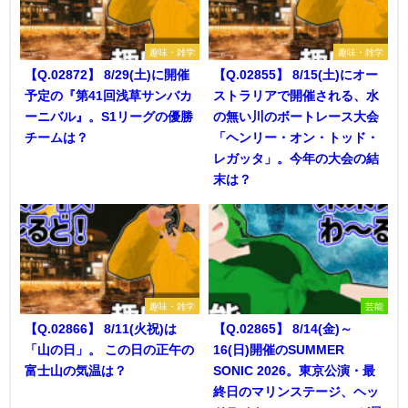
趣味・雑学
趣味・雑学
【Q.02872】 8/29(土)に開催
【Q.02855】 8/15(土)にオー
予定の『第41回浅草サンバカ
ストラリアで開催される、水
ーニバル』。S1リーグの優勝
の無い川のボートレース大会
チームは？
「ヘンリー・オン・トッド・
レガッタ」。今年の大会の結
末は？
趣味・雑学
芸能
【Q.02866】 8/11(火祝)は
【Q.02865】 8/14(金)～
「山の日」。 この日の正午の
16(日)開催のSUMMER
富士山の気温は？
SONIC 2026。東京公演・最
終日のマリンステージ、ヘッ