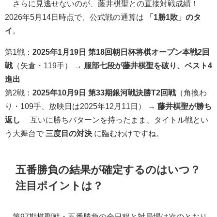
さらに見逃せないのが、藤井棋聖との直接対戦成績！
2026年5月14日時点で、公式戦の通算は
「1勝1敗」のタ
イ
。
第1戦：
2025年1月19日 第18回朝日杯将棋オープン本戦2回
戦
（矢倉・119手） →
服部七段が藤井棋聖を破り、ベスト4
進出
第2戦：
2025年10月9日 第33期銀河戦決勝T2回戦
（角換わ
り・109手、放映日は2025年12月11日） →
藤井棋聖が勝ち
返し
互いに勝ちパターンを持ったまま、タイトル戦とい
う大舞台で
三度目の対決
に臨むわけですね。
五番勝負の結果が確定するのはいつ？
注目ポイントは？
第97期棋聖戦・五番勝負の全日程と対局場は次のとおり