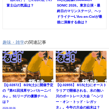
富士山の気温は？
SONIC 2026。東京公演・最
終日のマリンステージ、ヘッ
ドライナーL'Arc-en-Cielが最
後に演奏する曲は？
趣味・雑学
の関連記事
【Q.02872】 8/29(土)に開催予定
【Q.02855】 8/15(土)にオースト
の『第41回浅草サンバカーニバ
ラリアで開催される、水の無い
ル』。S1リーグの優勝チーム
川のボートレース大会「ヘンリ
は？
ー・オン・トッド・レガッ
タ」。今年の大会の結末は？
2026.08.06