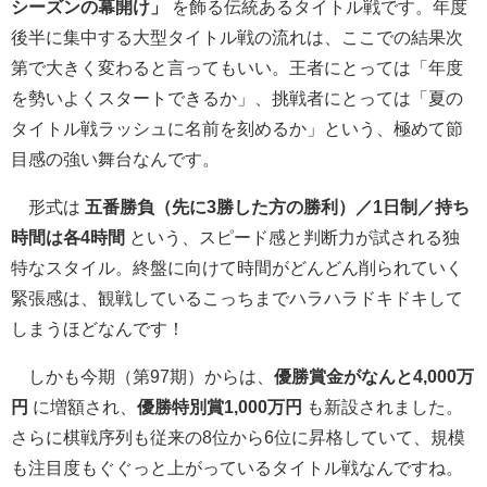
シーズンの幕開け」
を飾る伝統あるタイトル戦です。年度
後半に集中する大型タイトル戦の流れは、ここでの結果次
第で大きく変わると言ってもいい。王者にとっては「年度
を勢いよくスタートできるか」、挑戦者にとっては「夏の
タイトル戦ラッシュに名前を刻めるか」という、極めて節
目感の強い舞台なんです。
形式は
五番勝負（先に3勝した方の勝利）／1日制／持ち
時間は各4時間
という、スピード感と判断力が試される独
特なスタイル。終盤に向けて時間がどんどん削られていく
緊張感は、観戦しているこっちまでハラハラドキドキして
しまうほどなんです！
しかも今期（第97期）からは、
優勝賞金がなんと4,000万
円
に増額され、
優勝特別賞1,000万円
も新設されました。
さらに棋戦序列も従来の8位から6位に昇格していて、規模
も注目度もぐぐっと上がっているタイトル戦なんですね。