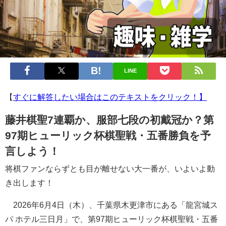
LINE
【
すぐに解答したい場合はこのテキストをクリック！】
藤井棋聖7連覇か、服部七段の初戴冠か？第
97期ヒューリック杯棋聖戦・五番勝負を予
言しよう！
将棋ファンならずとも目が離せない大一番が、いよいよ動
き出します！
2026年6月4日（木）、千葉県木更津市にある「龍宮城ス
パ ホテル三日月」で、第97期ヒューリック杯棋聖戦・五番