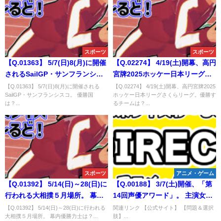
スポーツ
スポーツ
【Q.01363】 5/7(日)8(月)に開催
【Q.02274】 4/19(土)開幕、高円
されるSailGP・サンフランシス
宮牌2025ホッケー日本リーグさ
コ。 優勝国は？
くらリーグ。優勝するチーム
【Q.01363】 5/7(日)8(月)に開催される
【Q.02274】 4/19(土)開幕、高円宮牌2025
SailGP・サンフランシスコ。 優勝国
ホッケー日本リーグさくらリーグ。優勝す
は？
は？...
るチームは？...
スポーツ
アニメ・ゲーム
【Q.01392】 5/14(日)～28(日)に
【Q.00188】 3/7(土)開催、「第
行われる大相撲５月場所。 幕内
14回声優アワード」。 主演女優
優勝力士は？
賞を受賞するのは？
【Q.01392】 5/14(日)～28(日)に行われる
関連リンク 【公式サイト】 【問題＆選択
大相撲５月場所。 幕内優勝力士は？...
肢】...