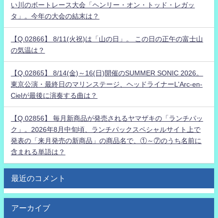
い川のボートレース大会「ヘンリー・オン・トッド・レガッ
タ」。今年の大会の結末は？
【Q.02866】 8/11(火祝)は「山の日」。 この日の正午の富士山
の気温は？
【Q.02865】 8/14(金)～16(日)開催のSUMMER SONIC 2026。
東京公演・最終日のマリンステージ、ヘッドライナーL'Arc-en-
Cielが最後に演奏する曲は？
【Q.02856】 毎月新商品が発売されるヤマザキの「ランチパッ
ク」。2026年8月中旬頃、ランチパックスペシャルサイト上で
発表の「来月発売の新商品」の商品名で、①～⑦のうち名前に
含まれる単語は？
最近のコメント
アーカイブ