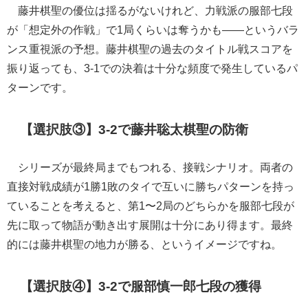
藤井棋聖の優位は揺るがないけれど、力戦派の服部七段
が「想定外の作戦」で1局くらいは奪うかも——というバラ
ンス重視派の予想。藤井棋聖の過去のタイトル戦スコアを
振り返っても、3-1での決着は十分な頻度で発生しているパ
ターンです。
【選択肢③】3-2で藤井聡太棋聖の防衛
シリーズが最終局までもつれる、接戦シナリオ。両者の
直接対戦成績が1勝1敗のタイで互いに勝ちパターンを持っ
ていることを考えると、第1〜2局のどちらかを服部七段が
先に取って物語が動き出す展開は十分にあり得ます。最終
的には藤井棋聖の地力が勝る、というイメージですね。
【選択肢④】3-2で服部慎一郎七段の獲得