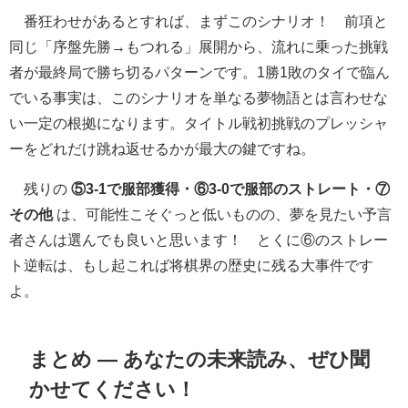
番狂わせがあるとすれば、まずこのシナリオ！ 前項と
同じ「序盤先勝→もつれる」展開から、流れに乗った挑戦
者が最終局で勝ち切るパターンです。1勝1敗のタイで臨ん
でいる事実は、このシナリオを単なる夢物語とは言わせな
い一定の根拠になります。タイトル戦初挑戦のプレッシャ
ーをどれだけ跳ね返せるかが最大の鍵ですね。
残りの
⑤3-1で服部獲得・⑥3-0で服部のストレート・⑦
その他
は、可能性こそぐっと低いものの、夢を見たい予言
者さんは選んでも良いと思います！ とくに⑥のストレー
ト逆転は、もし起これば将棋界の歴史に残る大事件です
よ。
まとめ ― あなたの未来読み、ぜひ聞
かせてください！