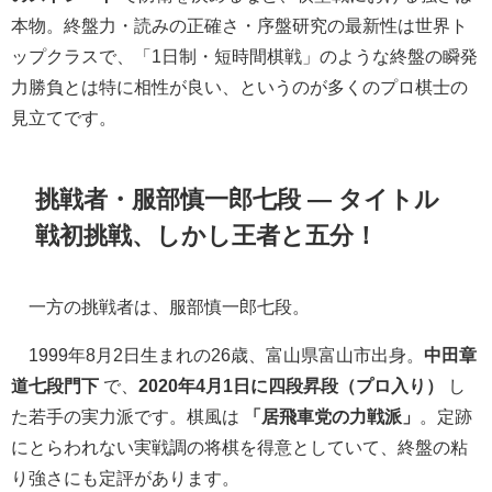
本物。終盤力・読みの正確さ・序盤研究の最新性は世界ト
ップクラスで、「1日制・短時間棋戦」のような終盤の瞬発
力勝負とは特に相性が良い、というのが多くのプロ棋士の
見立てです。
挑戦者・服部慎一郎七段 ― タイトル
戦初挑戦、しかし王者と五分！
一方の挑戦者は、服部慎一郎七段。
1999年8月2日生まれの26歳、富山県富山市出身。
中田章
道七段門下
で、
2020年4月1日に四段昇段（プロ入り）
し
た若手の実力派です。棋風は
「居飛車党の力戦派」
。定跡
にとらわれない実戦調の将棋を得意としていて、終盤の粘
り強さにも定評があります。