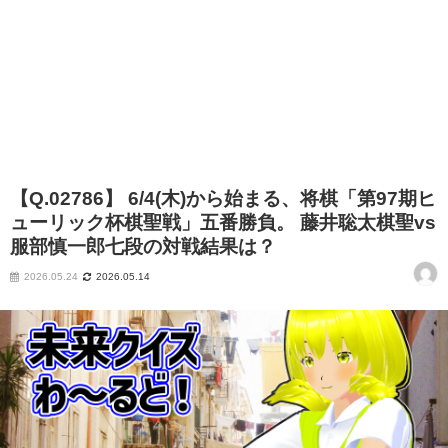
【Q.02786】 6/4(木)から始まる、将棋「第97期ヒ
ューリック杯棋聖戦」五番勝負。 藤井聡太棋聖vs
服部慎一郎七段の対戦結果は？
2026.05.24
2026.05.14