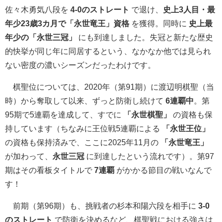
佐々木勇気八段を
4-0のストレート
で退け、
史上3人目・最
年少23歳3カ月で「永世竜王」資格
を獲得。同時に
史上最
年少の「永世三冠」
にも到達しました。失冠と新たな歴史
的快挙が同じ年に同居するという、なかなか他では見られ
ない密度の濃いシーズンだったわけです。
棋聖位については、2020年（第91期）に渡辺明棋聖（当
時）から奪取して以来、ずっと防衛し続けて
6連覇中
。第
95期で5連覇を達成して、すでに
「永世棋聖」
の資格も保
持しています（ちなみに王位戦5連覇による
「永世王位」
の資格も保持済みで、ここに2025年11月の
「永世竜王」
が加わって、
永世三冠
に到達したという流れです）。第97
期はその看板タイトルで
7連覇
がかかる節目の戦いなんで
す！
前期（第96期）も、挑戦者の杉本和陽六段を相手に
3-0
のストレート
で防衛を決めるなど、棋聖戦における強さは