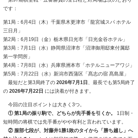
です：
第1局：6月4日（木）千葉県木更津市「龍宮城スパ ホテル
三日月」
第2局：6月19日（金）栃木県日光市「日光金谷ホテル」
第3局：7月1日（水）静岡県沼津市「沼津御用邸東付属邸
第一学問所」
第4局：7月8日（水）兵庫県洲本市「ホテルニューアワジ」
第5局：7月22日（水）新潟市西蒲区「髙志の宿 髙島屋」
最短だと第3局終了の
2026年7月1日
、最長でも第5局終了
の
2026年7月22日
には決着が付きます。
今回の注目ポイントは大きく3つ。
① 第1局の振り駒で、どちらが先手番を引くか。
1日制・
短時間の将棋では先手番がやや有利と言われています。
② 服部七段が、対藤井1勝1敗のタイから「勝ち越し」へ