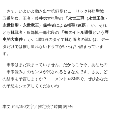
さて、いよいよ動き出す第97期ヒューリック杯棋聖戦・
五番勝負。王者・藤井聡太棋聖の
「永世三冠（永世王位・
永世棋聖・永世竜王）保持者による棋聖7連覇」
か、それ
とも挑戦者・服部慎一郎七段の
「初タイトル獲得という歴
史的大事件」
か。1勝1敗のタイで挑む両者の戦いは、デー
タだけでは推し量れないドラマがいっぱい詰まっていま
す。
未来はまだ決まっていません。だからこそ今、あなたの
「未来読み」のセンスが試されるときなんです。さあ、ど
の結末を予言しますか？ コメントやSNSで、ぜひあなた
の予想をシェアしてくださいね！
本文 約4,190文字／推定読了時間 約7分