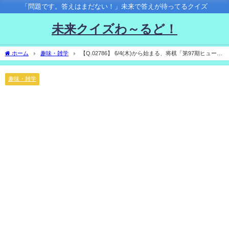
「問題です。答えはまだない！」未来で答えが待ってるクイズ
未来クイズわ～るど！
ホーム
趣味・雑学
【Q.02786】 6/4(木)から始まる、将棋「第97期ヒューリ
ック杯棋聖戦」五番勝負。 藤井聡太棋聖vs服部慎一郎七段の対戦結果は？
趣味・雑学