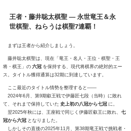
王者・藤井聡太棋聖 ― 永世竜王＆永
世棋聖、ねらうは棋聖7連覇！
まずは王者から紹介しましょう。
藤井聡太棋聖は、現在「竜王・名人・王位・棋聖・王
将・棋王」の
六冠
を保持する、現代将棋界の絶対的エー
ス。タイトル獲得通算は32期に到達しています。
ここ最近のタイトル情勢を整理すると——
2024年6月、第9期叡王戦で伊藤匠七段（当時）に敗れ
て、それまで保持していた
史上初の八冠から七冠
に。
翌2025年秋には、王座戦で同じく伊藤匠叡王に敗れ、
七
冠から六冠
となりました。
しかしその直後の2025年11月、第38期竜王戦で挑戦者・