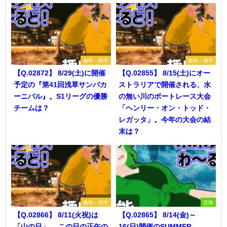
趣味・雑学
趣味・雑学
【Q.02872】 8/29(土)に開催
【Q.02855】 8/15(土)にオー
予定の『第41回浅草サンバカ
ストラリアで開催される、水
ーニバル』。S1リーグの優勝
の無い川のボートレース大会
チームは？
「ヘンリー・オン・トッド・
レガッタ」。今年の大会の結
末は？
趣味・雑学
芸能
【Q.02866】 8/11(火祝)は
【Q.02865】 8/14(金)～
「山の日」。 この日の正午の
16(日)開催のSUMMER