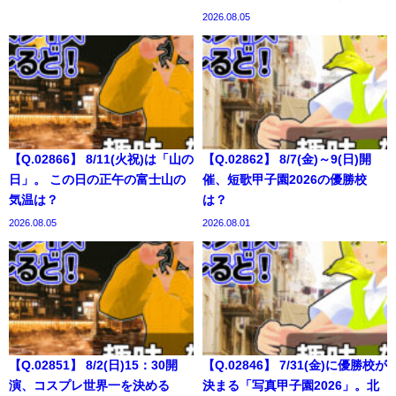
2026.08.05
【Q.02866】 8/11(火祝)は「山の
【Q.02862】 8/7(金)～9(日)開
日」。 この日の正午の富士山の
催、短歌甲子園2026の優勝校
気温は？
は？
2026.08.05
2026.08.01
【Q.02851】 8/2(日)15：30開
【Q.02846】 7/31(金)に優勝校が
演、コスプレ世界一を決める
決まる「写真甲子園2026」。北