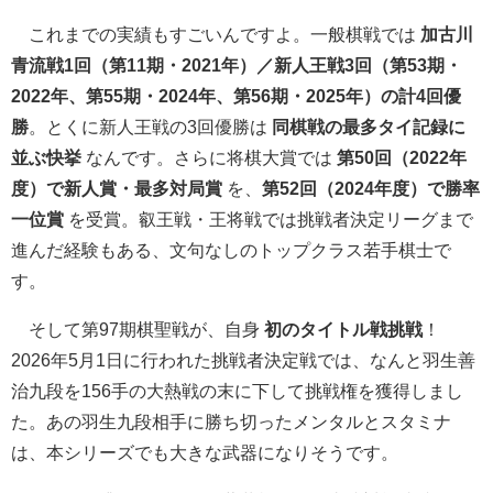
これまでの実績もすごいんですよ。一般棋戦では
加古川
青流戦1回（第11期・2021年）／新人王戦3回（第53期・
2022年、第55期・2024年、第56期・2025年）の計4回優
勝
。とくに新人王戦の3回優勝は
同棋戦の最多タイ記録に
並ぶ快挙
なんです。さらに将棋大賞では
第50回（2022年
度）で新人賞・最多対局賞
を、
第52回（2024年度）で勝率
一位賞
を受賞。叡王戦・王将戦では挑戦者決定リーグまで
進んだ経験もある、文句なしのトップクラス若手棋士で
す。
そして第97期棋聖戦が、自身
初のタイトル戦挑戦
！
2026年5月1日に行われた挑戦者決定戦では、なんと羽生善
治九段を156手の大熱戦の末に下して挑戦権を獲得しまし
た。あの羽生九段相手に勝ち切ったメンタルとスタミナ
は、本シリーズでも大きな武器になりそうです。