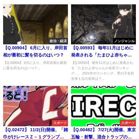
政治・経済
ノンジャンル
【Q.00904】 6月に入り、岸田首
【Q.00593】 毎年11月はじめに
相が最初に髪を切るのはいつ？
発表される「たまひよ赤ちゃん
の名前ランキング」。 2021年の
【Q.00904】 6月に入り、岸田首相が最初
【Q.00593】 毎年11月はじめに発表され
に髪を切るのはいつ？...
る「たまひよ赤ちゃんの名前ランキン
ランキング、男の子名前全体１
グ」。 2021年のランキング、男の子名前
位の名前は？
全体１位の名前は？...
スポーツ
スポーツ
【Q.02472】 11/2(日)開催、「雑
【Q.00482】 7/27(火)開催、東京
巾がけレースＺ－１グランプリ
五輪・射撃、混合トラップの優