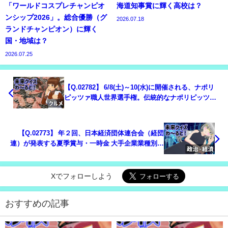
「ワールドコスプレチャンピオ
海道知事賞に輝く高校は？
ンシップ2026」。総合優勝（グ
2026.07.18
ランドチャンピオン）に輝く
国・地域は？
2026.07.25
【Q.02782】 6/8(土)～10(水)に開催される、ナポリ
ピッツァ職人世界選手権。伝統的なナポリピッツァ
の技術を競う部門「ナポリピッツァSTGカプートト
ロフィー」における日本人の最高順位は？
【Q.02773】 年２回、日本経済団体連合会（経団
連）が発表する夏季賞与・一時金 大手企業業種別妥
結状況（第1回集計・加重平均）、いわゆる「大手企
業の夏のボーナス平均額」。2026年６月の金額は？
Xでフォローしよう
おすすめの記事