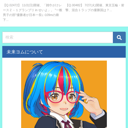
in せいよ」。 ”一般男子の部”優
勝国は？
【Q.02472】 11/2(日)開催、「雑巾がけレ
【Q.00482】 7/27(火)開催、東京五輪・射
ースＺ－１グランプリ in せいよ」。 ”一般
撃、混合トラップの優勝国は？...
勝者が日本一長い109mの廊下を
男子の部”優勝者が日本一長い109mの廊
雑巾がけするタイムは？
下...
未来ヨムについて