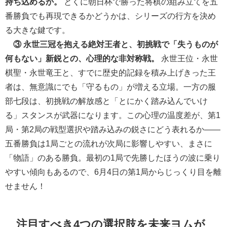
持ち込めるか。
とくに朝日杯で勝った将棋の組み立てを五
番勝負でも再現できるかどうかは、シリーズの行方を決め
る大きな鍵です。
③ 永世三冠を抱える絶対王者と、初挑戦で「失うものが
何もない」新鋭との、心理的な非対称戦。
永世王位・永世
棋聖・永世竜王と、すでに歴史的記録を積み上げきった王
者は、無意識にでも「守るもの」が増える立場。一方の服
部七段は、初挑戦の解放感と「とにかく踏み込んでいけ
る」スタンスが武器になります。この心理の温度差が、第1
局・第2局の戦型選択や踏み込みの鋭さにどう表れるか——
五番勝負は1局ごとの流れが次局に影響しやすい、まさに
「物語」のある勝負。最初の1局で先勝したほうの波に乗り
やすい傾向もあるので、6月4日の第1局からじっくり目を離
せません！
注目すべき4つの選択肢を未来ヨムが