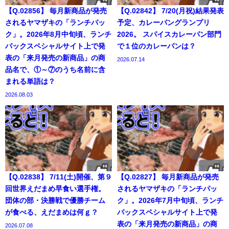
【Q.02856】 毎月新商品が発売
【Q.02842】 7/20(月祝)結果発表
されるヤマザキの「ランチパッ
予定、カレーパングランプリ
ク」。2026年8月中旬頃、ランチ
2026。 スパイスカレーパン部門
パックスペシャルサイト上で発
で１位のカレーパンは？
表の「来月発売の新商品」の商
2026.07.14
品名で、①～⑦のうち名前に含
まれる単語は？
2026.08.03
【Q.02838】 7/11(土)開催、第９
【Q.02827】 毎月新商品が発売
回世界えだまめ早食い選手権。
されるヤマザキの「ランチパッ
団体の部・決勝戦で優勝チーム
ク」。2026年7月中旬頃、ランチ
が食べる、えだまめは何ｇ？
パックスペシャルサイト上で発
表の「来月発売の新商品」の商
2026.07.08