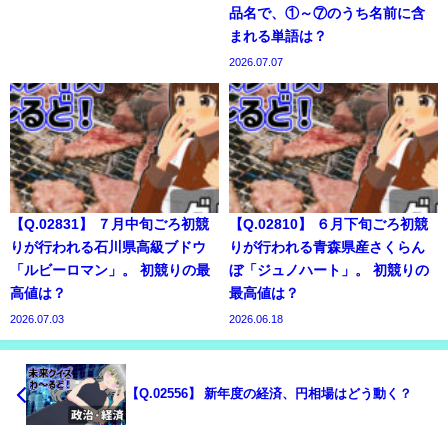
品名で、①～⑦のうち名前に含
まれる単語は？
2026.07.07
【Q.02831】 ７月中旬ごろ初競
【Q.02810】 ６月下旬ごろ初競
りが行われる石川県高級ブドウ
りが行われる青森県産さくらん
「ルビーロマン」。 初競りの最
ぼ「ジュノハート」。 初競りの
高値は？
最高値は？
2026.07.03
2026.06.18
【Q.02556】 新年度の経済、円相場はどう動く？