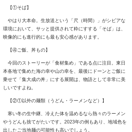
【①そば】
やはり大本命。生放送という「尺（時間）」がシビアな
環境において、サッと提供されて粋にすする「そば」は、
映像的にも進行的にも最も安心感があります。
【④ご飯、丼もの】
今回のストーリーが「食材集め」である点に注目。東日
本各地で集めた海の幸や山の幸を、最後にドーンとご飯に
乗せて「集大成の丼」にする展開は、物語として非常に美
しいですよね。
【②①以外の麺類（うどん・ラーメンなど）】
寒い冬の生中継、冷えた体を温めるなら熱々のラーメン
やうどんも捨てがたいです。2023年の例もあり、地域色を
出したご当地麺の可能性も高いでしょう。