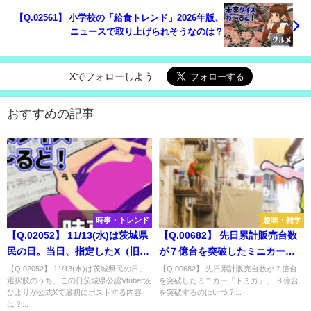
【Q.02561】 小学校の「給食トレンド」2026年版、
ニュースで取り上げられそうなのは？
Xでフォローしよう
おすすめの記事
時事・トレンド
趣味・雑学
【Q.02052】 11/13(水)は茨城県
【Q.00682】 先日累計販売台数
民の日。当日、指定したX（旧
が７億台を突破したミニカー
Twitter）公式アカウントが最初
「トミカ」。 ８億台を突破する
【Q.02052】 11/13(水)は茨城県民の日。
【Q.00682】 先日累計販売台数が７億台
選択肢のうち、この日茨城県公認Vtuber茨
を突破したミニカー「トミカ」。 ８億台
に取り上げる事柄は？
のはいつ？
ひよりが公式Xで最初にポストする内容
を突破するのはいつ？...
は？...