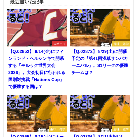
最近書いた記事
スポーツ
趣味・雑学
【Q.02852】 8/14(金)にフィ
【Q.02872】 8/29(土)に開催
ンランド・ヘルシンキで開幕
予定の『第41回浅草サンバカ
する「モルック世界大会
ーニバル』。S1リーグの優勝
2026」。大会初日に行われる
チームは？
国別対抗戦「Nations Cup」
で優勝する国は？
趣味・雑学
趣味・雑学
【Q.02855】 8/15(土)にオー
【Q.02866】 8/11(火祝)は