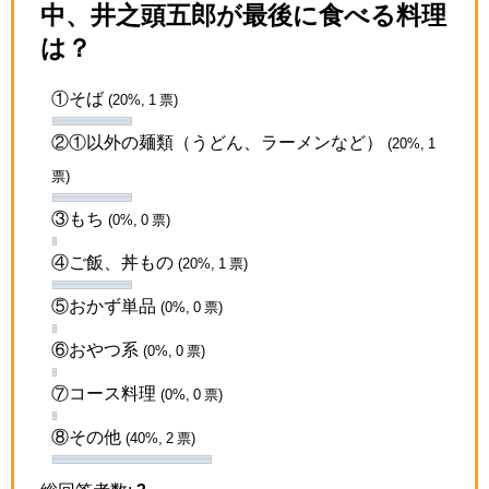
中、井之頭五郎が最後に食べる料理
は？
①そば
(20%, 1 票)
②①以外の麺類（うどん、ラーメンなど）
(20%, 1
票)
③もち
(0%, 0 票)
④ご飯、丼もの
(20%, 1 票)
⑤おかず単品
(0%, 0 票)
⑥おやつ系
(0%, 0 票)
⑦コース料理
(0%, 0 票)
⑧その他
(40%, 2 票)