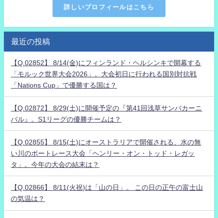
詳しいプロフィールはこちら
最近の投稿
【Q.02852】 8/14(金)にフィンランド・ヘルシンキで開幕する
「モルック世界大会2026」。大会初日に行われる国別対抗戦
「Nations Cup」で優勝する国は？
【Q.02872】 8/29(土)に開催予定の『第41回浅草サンバカーニ
バル』。S1リーグの優勝チームは？
【Q.02855】 8/15(土)にオーストラリアで開催される、水の無
い川のボートレース大会「ヘンリー・オン・トッド・レガッ
タ」。今年の大会の結末は？
【Q.02866】 8/11(火祝)は「山の日」。 この日の正午の富士山
の気温は？