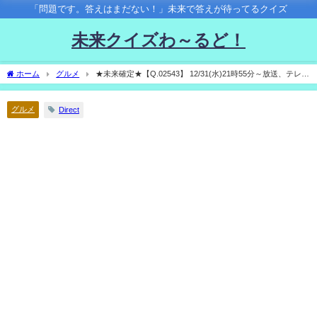
「問題です。答えはまだない！」未来で答えが待ってるクイズ
未来クイズわ～るど！
ホーム
グルメ
★未来確定★【Q.02543】 12/31(水)21時55分～放送、テレビ
東京「孤独のグルメ2025大晦日スペシャル」。本編中、井之頭五郎が最後に食べる料
理は？
グルメ
Direct