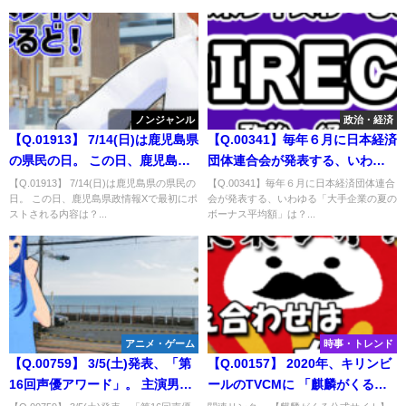
ノンジャンル
政治・経済
【Q.01913】 7/14(日)は鹿児島県
【Q.00341】毎年６月に日本経済
の県民の日。 この日、鹿児島県
団体連合会が発表する、いわゆ
政情報Xで最初にポストされる内
る「大手企業の夏のボーナス平
【Q.01913】 7/14(日)は鹿児島県の県民の
【Q.00341】毎年６月に日本経済団体連合
日。 この日、鹿児島県政情報Xで最初にポ
会が発表する、いわゆる「大手企業の夏の
容は？
均額」は？
ストされる内容は？...
ボーナス平均額」は？...
アニメ・ゲーム
時事・トレンド
【Q.00759】 3/5(土)発表、「第
【Q.00157】 2020年、キリンビ
16回声優アワード」。 主演男優
ールのTVCMに 「麒麟がくる」
賞に選ばれるのは？
の長谷川博己が最初に登場する