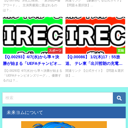
【Q.00759】 3/5(土)発表、「第16回声優
関連リンク 【麒麟がくる公式サイト】
アワード」。 主演男優賞に選ばれるの
【問題＆選択肢】...
のはいつ？
は？...
スポーツ
芸能
【Q.00293】4/7(水)から準々決
【Q.00086】 1/2(木)17：55放
勝が始まる「UEFAチャンピオン
送、 テレ東「出川哲朗の充電さ
ズリーグ」。優勝するのは？
せてもらえませんか？新春3時間
【Q.00293】4/7(水)から準々決勝が始まる
関連リンク 【公式サイト】 【問題＆選択
「UEFAチャンピオンズリーグ」。優勝す
肢】...
SP」。 本編で充電する回数がも
るのは？...
っとも多いのは？
未来ヨムについて