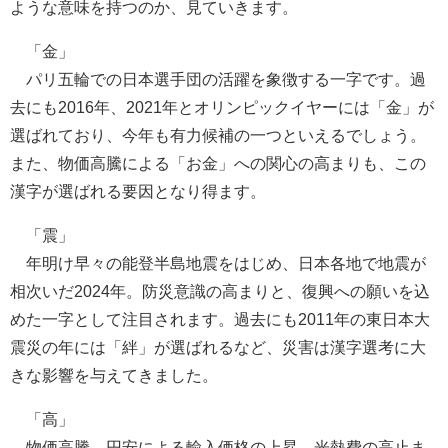
ような意味を持つのか、見ていきます。
「金」
パリ五輪での日本選手団の活躍を象徴する一字です。過
去にも2016年、2021年とオリンピックイヤーには「金」が
選ばれており、今年も有力候補の一つといえるでしょう。
また、物価高騰による「お金」への関心の高まりも、この
漢字が選ばれる要因となり得ます。
「震」
年明け早々の能登半島地震をはじめ、日本各地で地震が
相次いだ2024年。防災意識の高まりと、復興への願いを込
めた一字として注目されます。過去にも2011年の東日本大
震災の年には「絆」が選ばれるなど、災害は漢字選考に大
きな影響を与えてきました。
「高」
物価高騰、円安による輸入価格の上昇、光熱費の高止ま