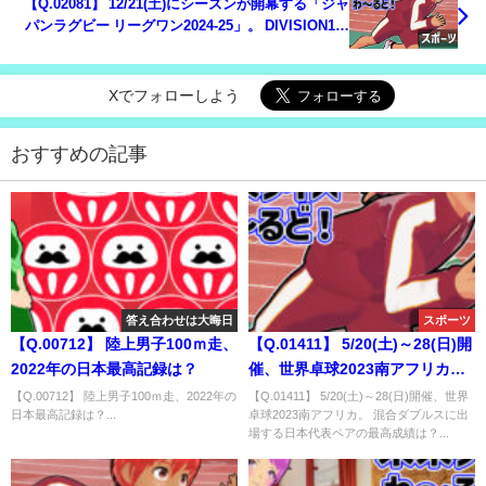
【Q.02081】 12/21(土)にシーズンが開幕する「ジャ
パンラグビー リーグワン2024-25」。 DIVISION1の
優勝チームは？
Xでフォローしよう
おすすめの記事
答え合わせは大晦日
スポーツ
【Q.00712】 陸上男子100ｍ走、
【Q.01411】 5/20(土)～28(日)開
2022年の日本最高記録は？
催、世界卓球2023南アフリカ。
混合ダブルスに出場する日本代
【Q.00712】 陸上男子100ｍ走、2022年の
【Q.01411】 5/20(土)～28(日)開催、世界
日本最高記録は？...
卓球2023南アフリカ。 混合ダブルスに出
表ペアの最高成績は？
場する日本代表ペアの最高成績は？...