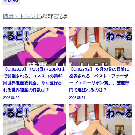
Direct
時事・トレンド
の関連記事
【Q.02813】 7/19(日)～29(水)ま
【Q.02792】 ６月の父の日前に
で開催される、ユネスコの第48
発表される「ベスト・ファーザ
回世界遺産委員会。今回登録さ
ー イエローリボン賞」。芸能部
れる世界遺産の件数は？
門で選ばれるのは？
2026.06.29
2026.05.31