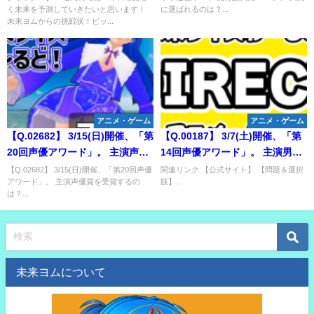
く未来を予測していきたいと思います！
に選ばれるのは？...
2025年１月時点での日本の順位
未来ヨムからの挑戦状！ビッ...
は？
アニメ・ゲーム
アニメ・ゲーム
【Q.02682】 3/15(日)開催、「第
【Q.00187】 3/7(土)開催、「第
20回声優アワード」。 主演声優
14回声優アワード」。 主演男優
賞を受賞するのは？
賞を受賞するのは？
【Q.02682】 3/15(日)開催、「第20回声優
関連リンク 【公式サイト】 【問題＆選択
アワード」。 主演声優賞を受賞するの
肢】...
は？...
未来ヨムについて