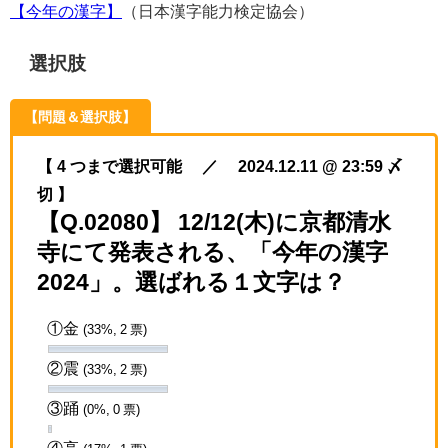
【今年の漢字】
（日本漢字能力検定協会）
選択肢
【問題＆選択肢】
【 4 つまで選択可能 ／ 2024.12.11 @ 23:59 〆
切 】
【Q.02080】 12/12(木)に京都清水
寺にて発表される、「今年の漢字
2024」。選ばれる１文字は？
①金
(33%, 2 票)
②震
(33%, 2 票)
③踊
(0%, 0 票)
④高