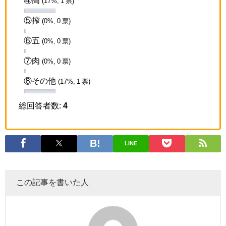
(17%, 1 票)
⑤搾
(0%, 0 票)
⑥五
(0%, 0 票)
⑦肉
(0%, 0 票)
⑧その他
(17%, 1 票)
総回答者数:
4
LINE
この記事を書いた人