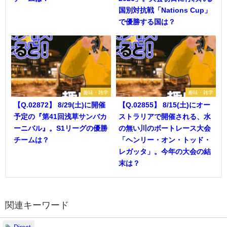
国別対抗戦「Nations Cup」
で優勝する国は？
趣味・雑学
趣味・雑学
【Q.02872】 8/29(土)に開催
【Q.02855】 8/15(土)にオー
予定の『第41回浅草サンバカ
ストラリアで開催される、水
ーニバル』。S1リーグの優勝
の無い川のボートレース大会
チームは？
「ヘンリー・オン・トッド・
レガッタ」。今年の大会の結
末は？
関連キーワード