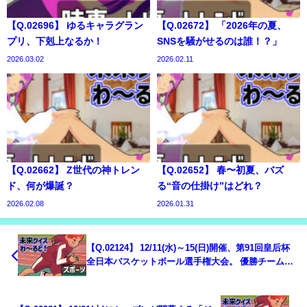
【Q.02696】 ゆるキャラグラン
【Q.02672】 「2026年の夏、
プリ、下剋上なるか！
SNSを騒がせるのは誰！？」
2026.03.02
2026.02.11
【Q.02662】 Z世代の神トレン
【Q.02652】 春〜初夏、バズ
ド、何が爆誕？
る“音の仕掛け”はどれ？
2026.02.08
2026.01.31
【Q.02124】 12/11(水)～15(日)開催、第91回皇后杯
全日本バスケットボール選手権大会。 優勝チーム
は？