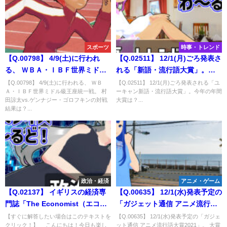
スポーツ
時事・トレンド
【Q.00798】 4/9(土)に行われ
【Q.02511】 12/1(月)ごろ発表さ
る、 ＷＢＡ・ＩＢＦ世界ミドル
れる「新語・流行語大賞」。今
級王座統一戦。 村田諒太vs.ゲン
年の年間大賞は？
【Q.00798】 4/9(土)に行われる、 ＷＢ
【Q.02511】 12/1(月)ごろ発表される「ユ
Ａ・ＩＢＦ世界ミドル級王座統一戦。 村
ーキャン新語・流行語大賞」。今年の年間
ナジー・ゴロフキンの対戦結果
田諒太vs.ゲンナジー・ゴロフキンの対戦
大賞は？...
は？
結果は？...
政治・経済
アニメ・ゲーム
【Q.02137】 イギリスの経済専
【Q.00635】 12/1(水)発表予定の
門誌「The Economist（エコノ
「ガジェット通信 アニメ流行語
ミスト）」から年２回発表され
大賞2021」。 大賞に選ばれるの
【すぐに解答したい場合はこのテキストを
【Q.00635】 12/1(水)発表予定の「ガジェ
クリック！】 こんにちは！今日も楽し
ット通信 アニメ流行語大賞2021」。 大賞
る、世界のビッグマック指数。
は？