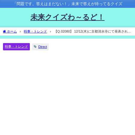
「問題です。答えはまだない！」未来で答えが待ってるクイズ
未来クイズわ～るど！
ホーム
時事・トレンド
【Q.02080】 12/12(木)に京都清水寺にて発表され
る、「今年の漢字2024」。選ばれる１文字は？
時事・トレンド
Direct