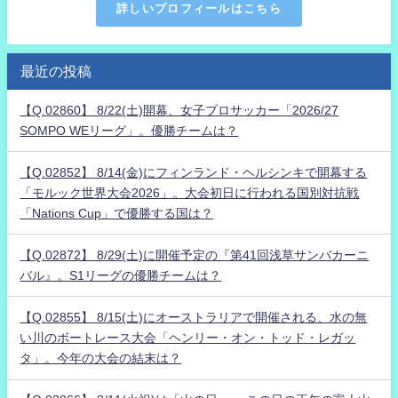
詳しいプロフィールはこちら
最近の投稿
【Q.02860】 8/22(土)開幕、女子プロサッカー「2026/27
SOMPO WEリーグ」。優勝チームは？
【Q.02852】 8/14(金)にフィンランド・ヘルシンキで開幕する
「モルック世界大会2026」。大会初日に行われる国別対抗戦
「Nations Cup」で優勝する国は？
【Q.02872】 8/29(土)に開催予定の『第41回浅草サンバカーニ
バル』。S1リーグの優勝チームは？
【Q.02855】 8/15(土)にオーストラリアで開催される、水の無
い川のボートレース大会「ヘンリー・オン・トッド・レガッ
タ」。今年の大会の結末は？