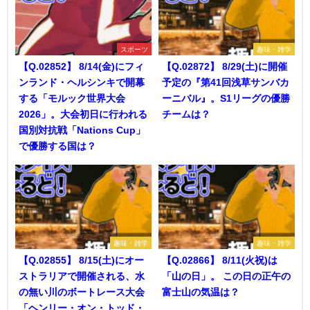
スポーツ
趣味・雑学
【Q.02852】 8/14(金)にフィ
【Q.02872】 8/29(土)に開催
ンランド・ヘルシンキで開幕
予定の『第41回浅草サンバカ
する「モルック世界大会
ーニバル』。S1リーグの優勝
2026」。大会初日に行われる
チームは？
国別対抗戦「Nations Cup」
で優勝する国は？
趣味・雑学
趣味・雑学
【Q.02855】 8/15(土)にオー
【Q.02866】 8/11(火祝)は
ストラリアで開催される、水
「山の日」。 この日の正午の
の無い川のボートレース大会
富士山の気温は？
「ヘンリー・オン・トッド・