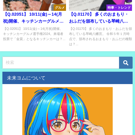
グルメ
時事・トレンド
【Q.02051】 10/11(金)～14(月
【Q.01170】 多くのおまもり・
祝)開催、キッチンカーグルメ選
おふだを頒布している琴崎八幡
手権2024。来場者投票で「金
宮。 令和５年１月時点で、頒布
【Q.02051】 10/11(金)～14(月祝)開催、
【Q.01170】 多くのおまもり・おふだを頒
キッチンカーグルメ選手権2024。来場者
布している琴崎八幡宮。 令和５年１月時
賞」となるキッチンカーは？
されるおまもり・おふだの種類
投票で「金賞」となるキッチンカーは？...
点で、頒布されるおまもり・おふだの種類
は？
は？...
未来ヨムについて