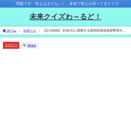
「問題です。答えはまだない！」未来で答えが待ってるクイズ
未来クイズわ～るど！
ホーム
スポーツ
【Q.01806】 3/18(月)に開幕する第96回選抜高校野球大
会。 優勝校は？
スポーツ
Direct