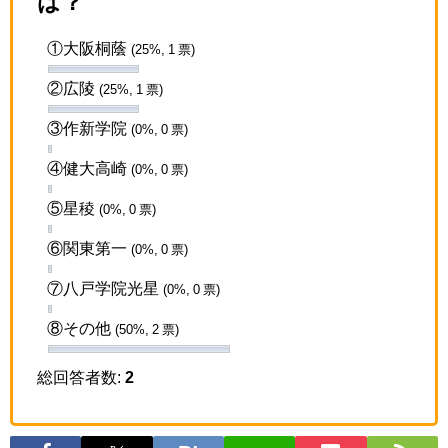
は？
①大阪桐蔭
(25%, 1 票)
②広陵
(25%, 1 票)
③作新学院
(0%, 0 票)
④健大高崎
(0%, 0 票)
⑤星稜
(0%, 0 票)
⑥関東第一
(0%, 0 票)
⑦八戸学院光星
(0%, 0 票)
⑧その他
(50%, 2 票)
総回答者数:
2