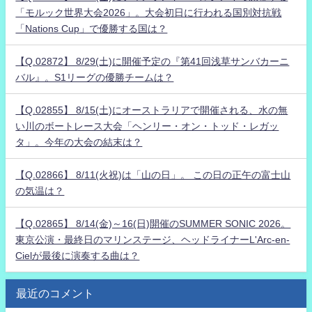
「モルック世界大会2026」。大会初日に行われる国別対抗戦
「Nations Cup」で優勝する国は？
【Q.02872】 8/29(土)に開催予定の『第41回浅草サンバカーニ
バル』。S1リーグの優勝チームは？
【Q.02855】 8/15(土)にオーストラリアで開催される、水の無
い川のボートレース大会「ヘンリー・オン・トッド・レガッ
タ」。今年の大会の結末は？
【Q.02866】 8/11(火祝)は「山の日」。 この日の正午の富士山
の気温は？
【Q.02865】 8/14(金)～16(日)開催のSUMMER SONIC 2026。
東京公演・最終日のマリンステージ、ヘッドライナーL'Arc-en-
Cielが最後に演奏する曲は？
最近のコメント