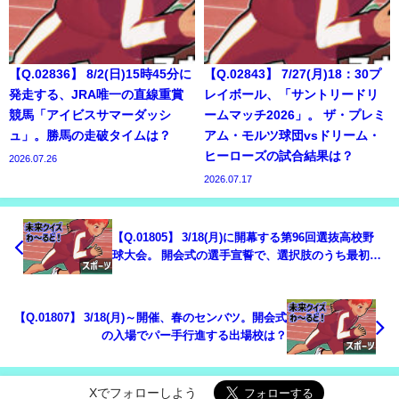
【Q.02836】 8/2(日)15時45分に
【Q.02843】 7/27(月)18：30プ
発走する、JRA唯一の直線重賞
レイボール、「サントリードリ
競馬「アイビスサマーダッシ
ームマッチ2026」。 ザ・プレミ
ュ」。勝馬の走破タイムは？
アム・モルツ球団vsドリーム・
ヒーローズの試合結果は？
2026.07.26
2026.07.17
【Q.01805】 3/18(月)に開幕する第96回選抜高校野
球大会。 開会式の選手宣誓で、選択肢のうち最初に
出てくる単語は？
【Q.01807】 3/18(月)～開催、春のセンバツ。開会式
の入場でパー手行進する出場校は？
Xでフォローしよう