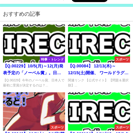
おすすめの記事
時事・トレンド
スポーツ
【Q.00229】10/5(月)～12(月)発
【Q.00084】 12/13(木)～
表予定の「ノーベル賞」。日本
12/15(土)開催、 ワールドラグビ
人で最初に受賞が決定するの
ーセブンズシリーズ。 男子第2戦
【Q.00229】今年のノーベル賞、日本人で
関連リンク 【公式サイト】 【問題＆選択
最初に受賞が決定するのは？...
肢】...
は？
ケープタウンの優勝国は？
スポーツ
スポーツ