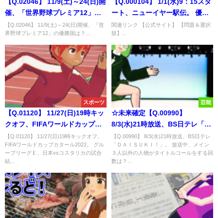
【Q.02046】 11/9(土)～24(日)開
【Q.000104】 1/1(水)9：15スタ
催、「世界野球プレミア12」の
ート、ニューイヤー駅伝。 優勝
優勝国は？
するのは？
【Q.02046】 11/9(土)～24(日)開催、「世
関連リンク 【公式サイト】 【問題＆選択
界野球プレミア12」の優勝国は？...
肢】...
スポーツ
芸能
【Q.01120】 11/27(日)19時キッ
☆未来確定【Q.00990】
クオフ、FIFAワールドカップカ
8/3(水)21時放送、BS日テレ「Ｄ
タール2022。 グループリーグ
ＡＩＳＵＫＩ！」。 放送中、メ
【Q.01120】 11/27(日)19時キックオフ、
【Q.00990】 8/3(水)21時放送、BS日テレ
FIFAワールドカップカタール2022。 グル
「ＤＡＩＳＵＫＩ！」。 放送中、メイン
Ｅ、日本vsコスタリカの試合結
イン３人以外の人物がタイトル
ープリーグＥ、日本vsコスタリカの試合
３人以外の人物がタイトルコールをする回
果は？
コールをする回数は？
結...
数は？...