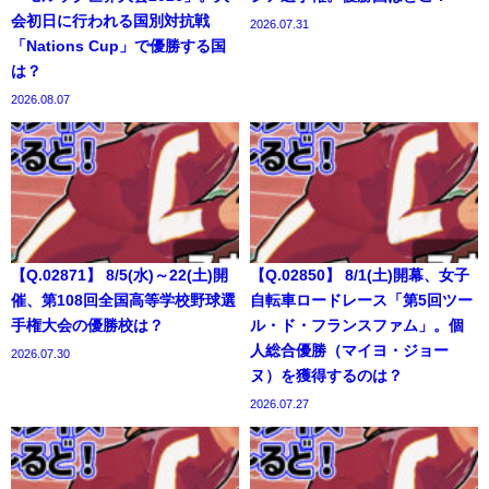
会初日に行われる国別対抗戦
2026.07.31
「Nations Cup」で優勝する国
は？
2026.08.07
【Q.02871】 8/5(水)～22(土)開
【Q.02850】 8/1(土)開幕、女子
催、第108回全国高等学校野球選
自転車ロードレース「第5回ツー
手権大会の優勝校は？
ル・ド・フランスファム」。個
人総合優勝（マイヨ・ジョー
2026.07.30
ヌ）を獲得するのは？
2026.07.27