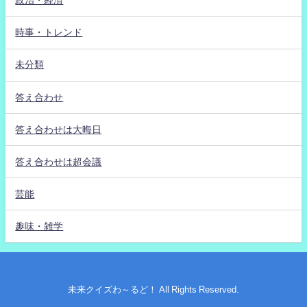
政治・経済
時事・トレンド
未分類
答え合わせ
答え合わせは大晦日
答え合わせは超会議
芸能
趣味・雑学
未来クイズわ～るど！ All Rights Reserved.