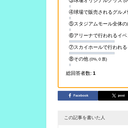
③球場オリジナルグッズ
(0
④球場で販売されるグル
⑤スタジアムモール全体
⑥アリーナで行われるイ
⑦スカイホールで行われる
⑧その他
(0%, 0 票)
総回答者数:
1
Facebook
post
この記事を書いた人