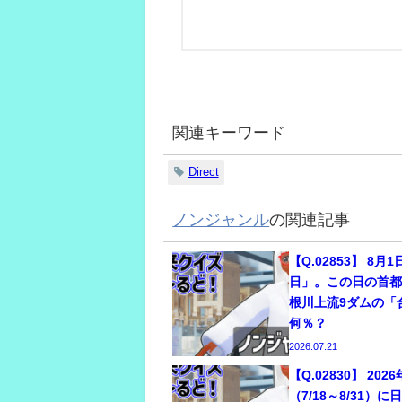
関連キーワード
Direct
ノンジャンル
の関連記事
【Q.02853】 8月
日」。この日の首
根川上流9ダムの「
何％？
2026.07.21
【Q.02830】 20
（7/18～8/31）