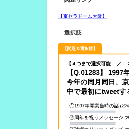
【京セラドーム大阪】
選択肢
【問題＆選択肢】
【 4 つまで選択可能 ／ 2023.
【Q.01283】 1
今年の同月同日、京セ
中で最初にtweet
①1997年開業当時の話
(25%
②周年を祝うメッセージ
(2