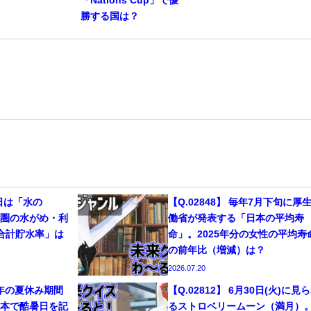
勝する国は？
1日は「水の
【Q.02848】 毎年7月下旬に厚
都圏の水がめ・利
働省が発表する「日本の平均寿
合計貯水率」は
命」。2025年分の女性の平均寿
の前年比（増減）は？
2026.07.20
26年の夏休み期間
【Q.02812】 6月30日(火)に見
に日本で酷暑日を記
るストロベリームーン（満月）