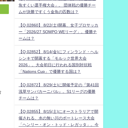
魚すくい選手権大会」。 団体戦の優勝チー
ムが決勝ですくう金魚の匹数は？
【Q.02860】 8/22(土)開幕、女子プロサッカ
ー「2026/27 SOMPO WEリーグ」。優勝チ
ームは？
【Q.02852】 8/14(金)にフィンランド・ヘル
シンキで開幕する「モルック世界大会
2026」。大会初日に行われる国別対抗戦
「Nations Cup」で優勝する国は？
【Q.02872】 8/29(土)に開催予定の『第41回
合
浅草サンバカーニバル』。S1リーグの優勝
チームは？
【Q.02855】 8/15(土)にオーストラリアで開
催される、水の無い川のボートレース大会
「ヘンリー・オン・トッド・レガッタ」。今