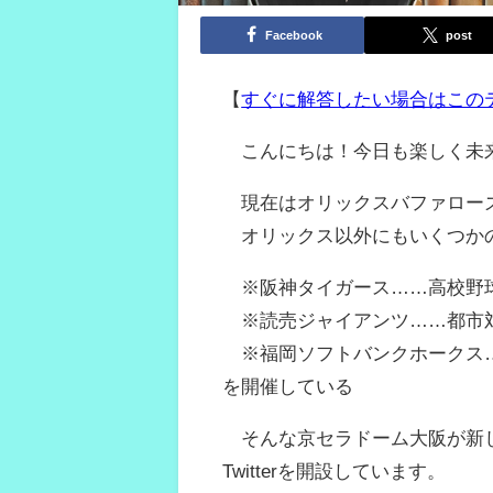
Facebook
post
【
すぐに解答したい場合はこの
こんにちは！今日も楽しく未
現在はオリックスバファローズ
オリックス以外にもいくつかの
※阪神タイガース……高校野球
※読売ジャイアンツ……都市対
※福岡ソフトバンクホークス…
を開催している
そんな京セラドーム大阪が新しい
Twitterを開設しています。