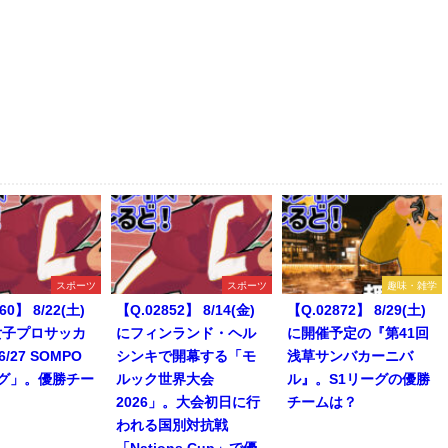
スポーツ
スポーツ
趣味・雑学
60】 8/22(土)
【Q.02852】 8/14(金)
【Q.02872】 8/29(土)
女子プロサッカ
にフィンランド・ヘル
に開催予定の『第41回
6/27 SOMPO
シンキで開幕する「モ
浅草サンバカーニバ
ーグ」。優勝チー
ルック世界大会
ル』。S1リーグの優勝
2026」。大会初日に行
チームは？
われる国別対抗戦
「Nations Cup」で優