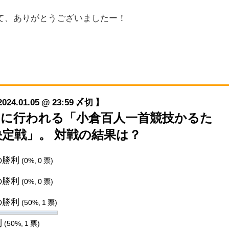
て、ありがとうございましたー！
01.05 @ 23:59 〆切 】
/6(土)に行われる「小倉百人一首競技かるた
決定戦」。 対戦の結果は？
の勝利
(0%, 0 票)
の勝利
(0%, 0 票)
の勝利
(50%, 1 票)
利
(50%, 1 票)