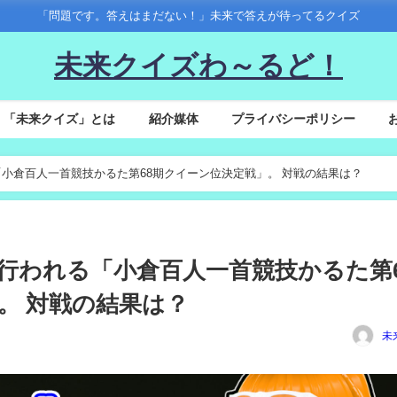
「問題です。答えはまだない！」未来で答えが待ってるクイズ
未来クイズわ～るど！
「未来クイズ」とは
紹介媒体
プライバシーポリシー
行われる「小倉百人一首競技かるた第68期クイーン位決定戦」。 対戦の結果は？
6(土)に行われる「小倉百人一首競技かるた第
。 対戦の結果は？
未