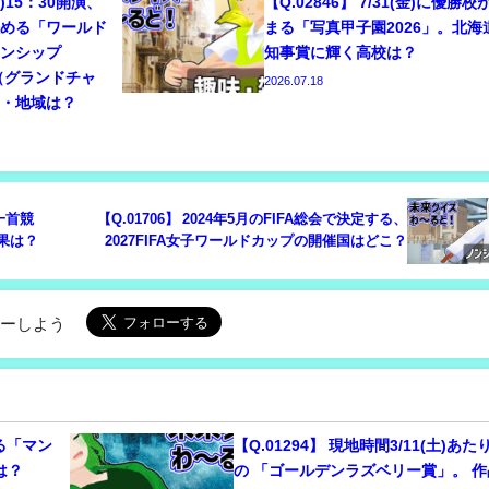
(日)15：30開演、
【Q.02846】 7/31(金)に優勝校
決める「ワールド
まる「写真甲子園2026」。北海
オンシップ
知事賞に輝く高校は？
勝（グランドチャ
2026.07.18
国・地域は？
人一首競
【Q.01706】 2024年5月のFIFA総会で決定する、
果は？
2027FIFA女子ワールドカップの開催国はどこ？
ローしよう
れる「マン
【Q.01294】 現地時間3/11(土)あ
は？
の 「ゴールデンラズベリー賞」。 