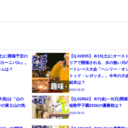
29(土)に開催予定の
【Q.02855】 8/15(土)にオース
バカーニバル』。
リアで開催される、水の無い川
ームは？
ートレース大会「ヘンリー・オ
トッド・レガッタ」。今年の大
結末は？
2026.08.05
1(火祝)は「山の
【Q.02862】 8/7(金)～9(日)開
午の富士山の気
短歌甲子園2026の優勝校は？
2026.08.01