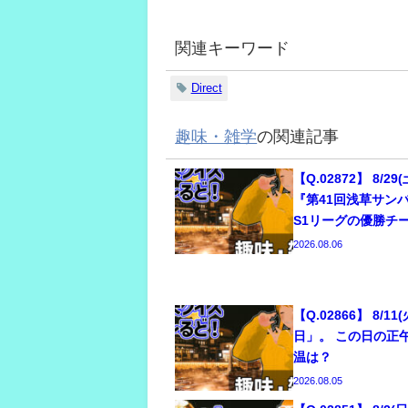
関連キーワード
Direct
趣味・雑学
の関連記事
【Q.02872】 8/
『第41回浅草サン
S1リーグの優勝チ
2026.08.06
【Q.02866】 8/1
日」。 この日の正
温は？
2026.08.05