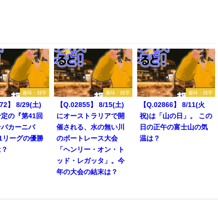
趣味・雑学
趣味・雑学
趣味・雑学
72】 8/29(土)
【Q.02855】 8/15(土)
【Q.02866】 8/11(火
定の『第41回
にオーストラリアで開
祝)は「山の日」。 この
ンバカーニバ
催される、水の無い川
日の正午の富士山の気
1リーグの優勝
のボートレース大会
温は？
は？
「ヘンリー・オン・ト
ッド・レガッタ」。今
年の大会の結末は？