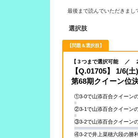
最後まで読んでいただきまし
選択肢
【問題＆選択肢】
【 3 つまで選択可能 ／ 2024.
【Q.01705】 1
第68期クイーン位
①3-0で山添百合クイーン
②3-1で山添百合クイーン
③3-2で山添百合クイーン
④3-2で井上菜穂六段の勝