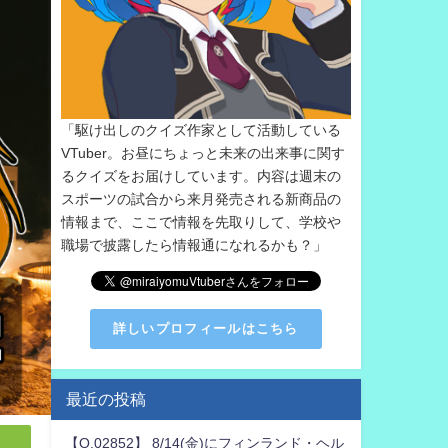
「駆け出しのクイズ作家として活動している
VTuber。お昼にちょっと未来の出来事に関す
るクイズをお届けしています。内容は週末の
スポーツの試合から来月発売される新商品の
情報まで、ここで情報を先取りして、学校や
職場で披露したら情報通になれるかも？」
詳しいプロフィールはこちら
最近の投稿
【Q.02852】 8/14(金)にフィンランド・ヘル