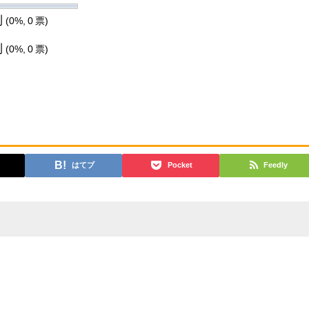
利
(0%, 0 票)
利
(0%, 0 票)
はてブ
Pocket
Feedly