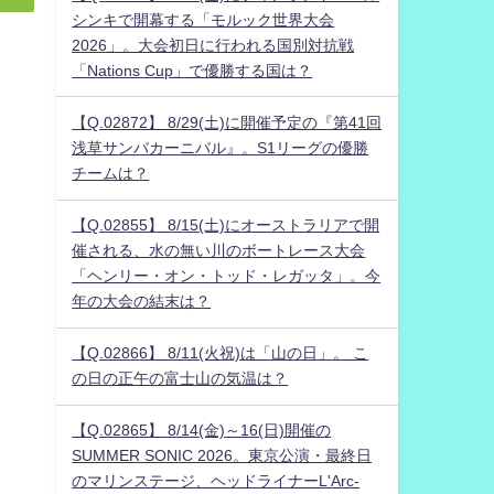
シンキで開幕する「モルック世界大会
2026」。大会初日に行われる国別対抗戦
「Nations Cup」で優勝する国は？
【Q.02872】 8/29(土)に開催予定の『第41回
浅草サンバカーニバル』。S1リーグの優勝
チームは？
ク
【Q.02855】 8/15(土)にオーストラリアで開
催される、水の無い川のボートレース大会
「ヘンリー・オン・トッド・レガッタ」。今
年の大会の結末は？
【Q.02866】 8/11(火祝)は「山の日」。 こ
の日の正午の富士山の気温は？
【Q.02865】 8/14(金)～16(日)開催の
SUMMER SONIC 2026。東京公演・最終日
のマリンステージ、ヘッドライナーL'Arc-