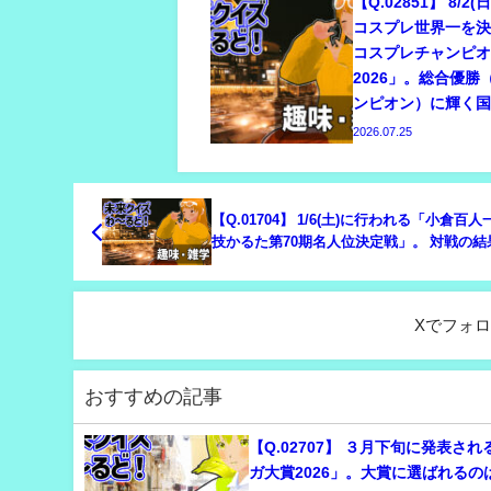
【Q.02851】 8/2
コスプレ世界一を
コスプレチャンピ
2026」。総合優
ンピオン）に輝く
2026.07.25
【Q.01704】 1/6(土)に行われる「小倉百
技かるた第70期名人位決定戦」。 対戦の結
Xでフォ
おすすめの記事
【Q.02707】 ３月下旬に発表さ
ガ大賞2026」。大賞に選ばれるの