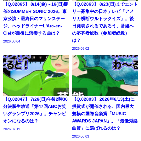
【Q.02865】 8/14(金)～16(日)開
【Q.02863】 8/23(日)までエント
催のSUMMER SONIC 2026。東
リー募集中の日本テレビ「アメ
京公演・最終日のマリンステー
リカ横断ウルトラクイズ」。後
ジ、ヘッドライナーL'Arc-en-
日発表されるであろう、番組へ
Cielが最後に演奏する曲は？
の応募者総数（参加者総数）
は？
2026.08.04
2026.08.02
【Q.02847】 7/26(日)午後2時30
【Q.02803】 2026年6/13(土)に
分決勝生放送「第47回ABCお笑
授賞式が開催される、国内最大
いグランプリ2026」。チャンピ
規模の国際音楽賞「MUSIC
オンになるのは？
AWARDS JAPAN」。「最優秀楽
曲賞」に選ばれるのは？
2026.07.19
2026.06.03