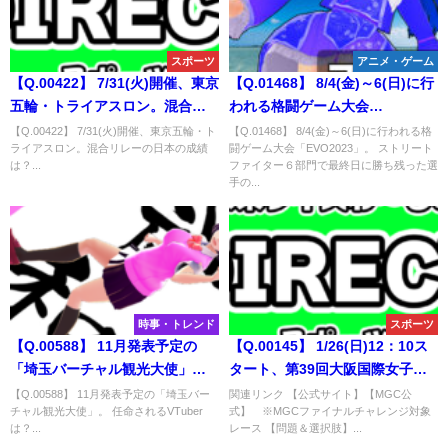
スポーツ
アニメ・ゲーム
【Q.00422】 7/31(火)開催、東京
【Q.01468】 8/4(金)～6(日)に行
五輪・トライアスロン。混合リ
われる格闘ゲーム大会
レーの日本の成績は？
「EVO2023」。 ストリートファ
【Q.00422】 7/31(火)開催、東京五輪・ト
【Q.01468】 8/4(金)～6(日)に行われる格
ライアスロン。混合リレーの日本の成績
闘ゲーム大会「EVO2023」。 ストリート
イター６部門で最終日に勝ち残
は？...
ファイター６部門で最終日に勝ち残った選
った選手のうち、 試合でモダン
手の...
タイプを使用する選手の人数
は？
時事・トレンド
スポーツ
【Q.00588】 11月発表予定の
【Q.00145】 1/26(日)12：10ス
「埼玉バーチャル観光大使」。
タート、第39回大阪国際女子マ
任命されるVTuberは？
ラソン大会。 日本人選手で最上
【Q.00588】 11月発表予定の「埼玉バー
関連リンク 【公式サイト】【MGC公
チャル観光大使」。 任命されるVTuber
式】 ※MGCファイナルチャレンジ対象
位になるのは？
は？...
レース 【問題＆選択肢】...