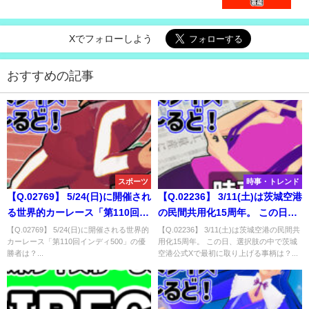
Xでフォローしよう
おすすめの記事
スポーツ
時事・トレンド
【Q.02769】 5/24(日)に開催され
【Q.02236】 3/11(土)は茨城空港
る世界的カーレース「第110回イ
の民間共用化15周年。 この日、
ンディ500」の優勝者は？
選択肢の中で茨城空港公式Xで最
【Q.02769】 5/24(日)に開催される世界的
【Q.02236】 3/11(土)は茨城空港の民間共
カーレース「第110回インディ500」の優
用化15周年。 この日、選択肢の中で茨城
初に取り上げる事柄は？
勝者は？...
空港公式Xで最初に取り上げる事柄は？...