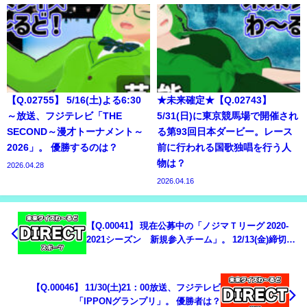
【Q.02755】 5/16(土)よる6:30
★未来確定★【Q.02743】
～放送、フジテレビ「THE
5/31(日)に東京競馬場で開催され
SECOND～漫才トーナメント～
る第93回日本ダービー。レース
2026」。 優勝するのは？
前に行われる国歌独唱を行う人
物は？
2026.04.28
2026.04.16
【Q.00041】 現在公募中の「ノジマＴリーグ 2020-
2021シーズン 新規参入チーム」。 12/13(金)締切り
までの応募総数は？
【Q.00046】 11/30(土)21：00放送、フジテレビ
「IPPONグランプリ」。 優勝者は？