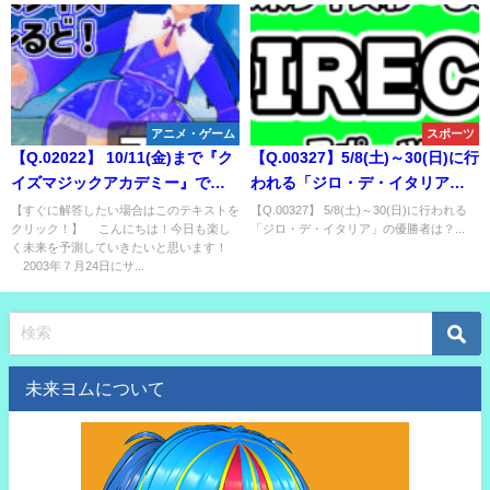
アニメ・ゲーム
スポーツ
【Q.02022】 10/11(金)まで『ク
【Q.00327】5/8(土)～30(日)に行
イズマジックアカデミー』で行
われる「ジロ・デ・イタリア」
われているランキング検定「プ
の優勝者は？
【すぐに解答したい場合はこのテキストを
【Q.00327】 5/8(土)～30(日)に行われる
クリック！】 こんにちは！今日も楽し
「ジロ・デ・イタリア」の優勝者は？...
ロ野球」。ランキング終了まで
く未来を予測していきたいと思います！
に、公式サイトに掲載される
2003年７月24日にサ...
3000点以上獲得するプレイヤー
の人数は？
未来ヨムについて