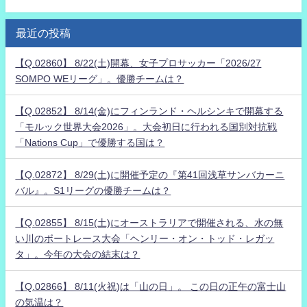
最近の投稿
【Q.02860】 8/22(土)開幕、女子プロサッカー「2026/27
SOMPO WEリーグ」。優勝チームは？
【Q.02852】 8/14(金)にフィンランド・ヘルシンキで開幕する
「モルック世界大会2026」。大会初日に行われる国別対抗戦
「Nations Cup」で優勝する国は？
【Q.02872】 8/29(土)に開催予定の『第41回浅草サンバカーニ
バル』。S1リーグの優勝チームは？
【Q.02855】 8/15(土)にオーストラリアで開催される、水の無
い川のボートレース大会「ヘンリー・オン・トッド・レガッ
タ」。今年の大会の結末は？
【Q.02866】 8/11(火祝)は「山の日」。 この日の正午の富士山
の気温は？