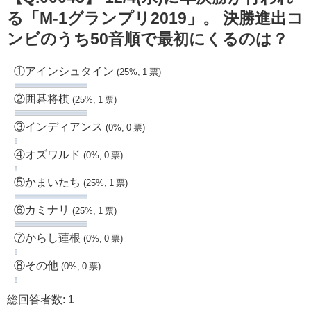
る「M-1グランプリ2019」。 決勝進出コ
ンビのうち50音順で最初にくるのは？
①アインシュタイン
(25%, 1 票)
②囲碁将棋
(25%, 1 票)
③インディアンス
(0%, 0 票)
④オズワルド
(0%, 0 票)
⑤かまいたち
(25%, 1 票)
⑥カミナリ
(25%, 1 票)
⑦からし蓮根
(0%, 0 票)
⑧その他
(0%, 0 票)
総回答者数:
1