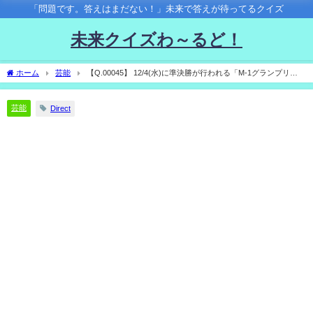
「問題です。答えはまだない！」未来で答えが待ってるクイズ
未来クイズわ～るど！
ホーム
芸能
【Q.00045】 12/4(水)に準決勝が行われる「M-1グランプリ
2019」。 決勝進出コンビのうち50音順で最初にくるのは？
芸能
Direct