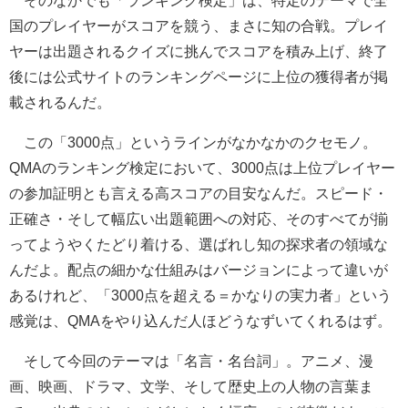
そのなかでも「ランキング検定」は、特定のテーマで全
国のプレイヤーがスコアを競う、まさに知の合戦。プレイ
ヤーは出題されるクイズに挑んでスコアを積み上げ、終了
後には公式サイトのランキングページに上位の獲得者が掲
載されるんだ。
この「3000点」というラインがなかなかのクセモノ。
QMAのランキング検定において、3000点は上位プレイヤー
の参加証明とも言える高スコアの目安なんだ。スピード・
正確さ・そして幅広い出題範囲への対応、そのすべてが揃
ってようやくたどり着ける、選ばれし知の探求者の領域な
んだよ。配点の細かな仕組みはバージョンによって違いが
あるけれど、「3000点を超える＝かなりの実力者」という
感覚は、QMAをやり込んだ人ほどうなずいてくれるはず。
そして今回のテーマは「名言・名台詞」。アニメ、漫
画、映画、ドラマ、文学、そして歴史上の人物の言葉ま