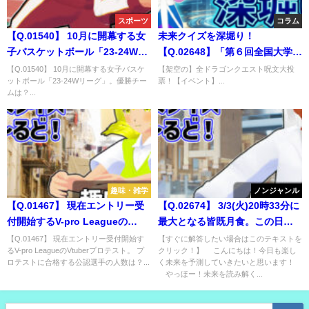
スポーツ
コラム
【Q.01540】 10月に開幕する女
未来クイズを深堀り！
子バスケットボール「23-24Wリ
【Q.02648】「第６回全国大学対
ーグ」。優勝チームは？
抗男女混合駅伝」編
【Q.01540】 10月に開幕する女子バスケ
【架空の】全ドラゴンクエスト呪文大投
ットボール「23-24Wリーグ」。優勝チー
票！【イベント】...
ムは？...
趣味・雑学
ノンジャンル
【Q.01467】 現在エントリー受
【Q.02674】 3/3(火)20時33分に
付開始するV-pro Leagueの
最大となる皆既月食。この日、
Vtuberプロテスト。 プロテスト
tenki.jpの過去天気で晴れマーク
【Q.01467】 現在エントリー受付開始す
【すぐに解答したい場合はこのテキストを
るV-pro LeagueのVtuberプロテスト。 プ
クリック！】 こんにちは！今日も楽し
に合格する公認選手の人数は？
がつく日本の観測地点は？
ロテストに合格する公認選手の人数は？...
く未来を予測していきたいと思います！
やっほー！未来を読み解く...