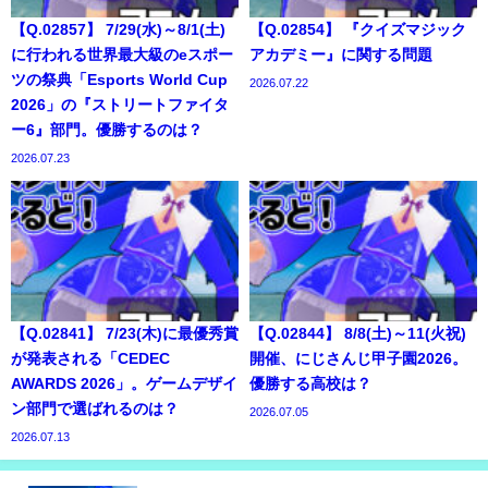
【Q.02857】 7/29(水)～8/1(土)
【Q.02854】 『クイズマジック
に行われる世界最大級のeスポー
アカデミー』に関する問題
ツの祭典「Esports World Cup
2026.07.22
2026」の『ストリートファイタ
ー6』部門。優勝するのは？
2026.07.23
【Q.02841】 7/23(木)に最優秀賞
【Q.02844】 8/8(土)～11(火祝)
が発表される「CEDEC
開催、にじさんじ甲子園2026。
AWARDS 2026」。ゲームデザイ
優勝する高校は？
ン部門で選ばれるのは？
2026.07.05
2026.07.13