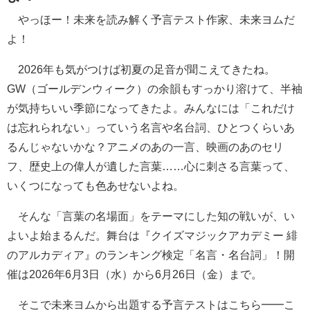
やっほー！未来を読み解く予言テスト作家、未来ヨムだ
よ！
2026年も気がつけば初夏の足音が聞こえてきたね。
GW（ゴールデンウィーク）の余韻もすっかり溶けて、半袖
が気持ちいい季節になってきたよ。みんなには「これだけ
は忘れられない」っていう名言や名台詞、ひとつくらいあ
るんじゃないかな？アニメのあの一言、映画のあのセリ
フ、歴史上の偉人が遺した言葉……心に刺さる言葉って、
いくつになっても色あせないよね。
そんな「言葉の名場面」をテーマにした知の戦いが、い
よいよ始まるんだ。舞台は『クイズマジックアカデミー 緋
のアルカディア』のランキング検定「名言・名台詞」！開
催は2026年6月3日（水）から6月26日（金）まで。
そこで未来ヨムから出題する予言テストはこちら━━こ