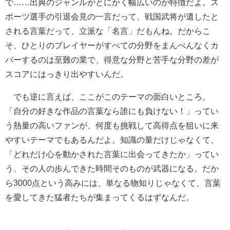
で……出典のジャンルがとにかく幅広いのが特徴だよ。ス
ポーツ選手の引退会見の一言だって、戦国武将が遺したと
される言葉だって、立派な「名言」だもんね。だからこ
そ、ひとりのプレイヤーがすべての分野をまんべんなくカ
バーするのは至難の業で、得意な分野と苦手な分野の差が
スコアにはっきり出やすいんだ。
でも逆に言えば、ここがこのテーマの面白いところ。
「自分の好きな作品の言葉なら誰にも負けない！」ってい
う熱量の高いファンが、何度も挑戦して高得点を狙いに来
やすいテーマでもあるんだよ。知識の量だけじゃなくて、
「どれだけ心を動かされた言葉に出会ってきたか」ってい
う、その人の歩んできた時間そのものが武器になる。だか
ら3000点という高みには、単なる物知りじゃなくて、言葉
を愛してきた猛者たちが集まってくるはずなんだ。