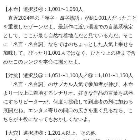
【本命】選択肢④：1,001〜1,050人
直近2024年の「漢字・四字熟語」が約1,001人だったこと
を重視したゾーンだよ。最新作に近い環境での言葉系検定
として、ここが最も自然な着地点だと見ているんだ。そこ
に「名言・名台詞」ならではのちょっとした人気上乗せを
加味して、ぴったり1,001人ではなく、ひとつ上の枠まで含
めたこのレンジを本命に据えたよ。
【対抗】選択肢⑤：1,051〜1,100人／⑥：1,101〜1,150人
「名言・名台詞」のサブカル人気で参加者が伸び、本命
より一段上に着地するシナリオ。好きな作品の言葉を武器
にするリピーターが、何度も挑戦して到達者の列に加わる
展開だね。エンタメ寄りの間口の広さを重く見るなら、こ
ちらが主役になってもおかしくないよ。
【大穴】選択肢⑧：1,201人以上、その他