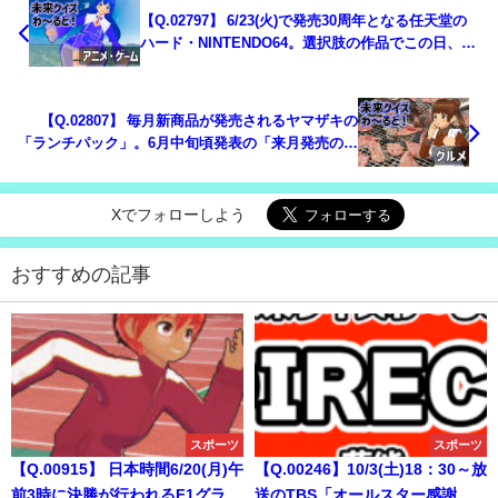
【Q.02797】 6/23(火)で発売30周年となる任天堂の
ハード・NINTENDO64。選択肢の作品でこの日、任
天堂公式Xで最初にポストされるNINTENDO64タイ
トルは？
【Q.02807】 毎月新商品が発売されるヤマザキの
「ランチパック」。6月中旬頃発表の「来月発売の新
商品」の商品名で、①～⑦のうち名前に含まれる単
語は？
Xでフォローしよう
おすすめの記事
スポーツ
スポーツ
【Q.00915】 日本時間6/20(月)午
【Q.00246】10/3(土)18：30～放
前3時に決勝が行われるF1グラン
送のTBS「オールスター感謝