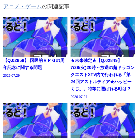
アニメ・ゲーム
の関連記事
【Q.02858】 国民的ＲＰＧの周
★未来確定★【Q.02849】
年記念に関する問題
7/28(火)20時～放送の超ドラゴン
クエストXTV内で行われる「第
2026.07.29
24回アストルティア★ハッピー
くじ」。特等に選ばれる町は？
2026.07.24