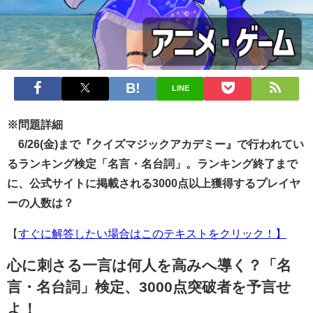
LINE
※問題詳細
6/26(金)まで『クイズマジックアカデミー』で行われてい
るランキング検定「名言・名台詞」。ランキング終了まで
に、公式サイトに掲載される3000点以上獲得するプレイヤ
ーの人数は？
【
すぐに解答したい場合はこのテキストをクリック！】
心に刺さる一言は何人を高みへ導く？「名
言・名台詞」検定、3000点突破者を予言せ
よ！