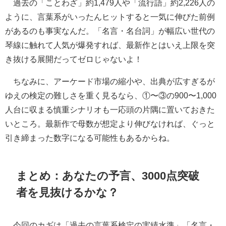
過去の「ことわざ」約1,479人や「流行語」約2,226人の
ように、言葉系がいったんヒットすると一気に伸びた前例
があるのも事実なんだ。「名言・名台詞」が幅広い世代の
琴線に触れて人気が爆発すれば、最新作とはいえ上限を突
き抜ける展開だってゼロじゃないよ！
ちなみに、アーケード市場の縮小や、出典が広すぎるが
ゆえの検定の難しさを重く見るなら、①〜③の900〜1,000
人台に収まる慎重シナリオも一応頭の片隅に置いておきた
いところ。最新作で母数が想定より伸びなければ、ぐっと
引き締まった数字になる可能性もあるからね。
まとめ：あなたの予言、3000点突破
者を見抜けるかな？
今回のカギは「過去の言葉系検定の実績水準」「名言・