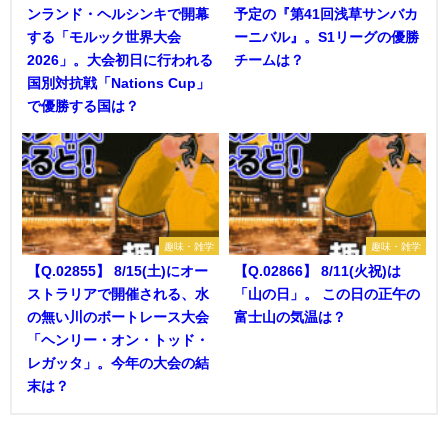
ンランド・ヘルシンキで開幕
予定の『第41回浅草サンバカ
する「モルック世界大会
ーニバル』。S1リーグの優勝
2026」。大会初日に行われる
チームは？
国別対抗戦「Nations Cup」
で優勝する国は？
趣味・雑学
趣味・雑学
【Q.02855】 8/15(土)にオー
【Q.02866】 8/11(火祝)は
ストラリアで開催される、水
「山の日」。 この日の正午の
の無い川のボートレース大会
富士山の気温は？
「ヘンリー・オン・トッド・
レガッタ」。今年の大会の結
末は？