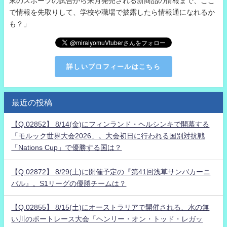
末のスポーツの試合から来月発売される新商品の情報まで、ここ
で情報を先取りして、学校や職場で披露したら情報通になれるか
も？」
詳しいプロフィールはこちら
最近の投稿
【Q.02852】 8/14(金)にフィンランド・ヘルシンキで開幕する
「モルック世界大会2026」。大会初日に行われる国別対抗戦
「Nations Cup」で優勝する国は？
【Q.02872】 8/29(土)に開催予定の『第41回浅草サンバカーニ
バル』。S1リーグの優勝チームは？
【Q.02855】 8/15(土)にオーストラリアで開催される、水の無
い川のボートレース大会「ヘンリー・オン・トッド・レガッ