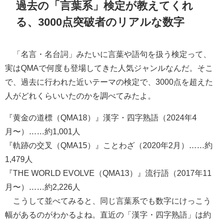
過去の「言葉系」検定が教えてくれ
る、3000点突破者のリアルな数字
「名言・名台詞」みたいに言葉や語句を扱う検定って、
実はQMAで何度も登場してきた人気ジャンルなんだ。そこ
で、過去に行われた近いテーマの検定で、3000点を超えた
人がどれくらいいたのかを調べてみたよ。
『黄金の道標（QMA18）』漢字・四字熟語（2024年4
月〜）……約1,001人
『軌跡の交叉（QMA15）』ことわざ（2020年2月）……約
1,479人
『THE WORLD EVOLVE（QMA13）』流行語（2017年11
月〜）……約2,226人
こうして並べてみると、同じ言葉系でも数字にけっこう
幅があるのがわかるよね。直近の「漢字・四字熟語」は約