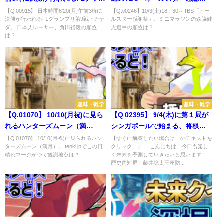
プリ第9戦・カナダ。 日本人レー
祭」。ミニマラソンの森脇健児
【Q.00915】 日本時間6/20(月)午前3時に
【Q.00246】10/3(土)18：30～TBS「オー
決勝が行われるF1グランプリ第9戦・カナ
ルスター感謝祭」。ミニマラソンの森脇健
サー、角田裕毅の順位は？
選手の順位は？
ダ。 日本人レーサー、角田裕毅の順位
児選手の順位は？...
は？...
趣味・雑学
趣味・雑学
【Q.01070】 10/10(月祝)に見ら
【Q.02395】 9/4(木)に第１局が
れるハンターズムーン（満
シンガポールで始まる、将棋
月）。 tenki.jpでこの日晴れマー
「第73期王座戦」五番勝負。藤
【Q.01070】 10/10(月祝)に見られるハン
【すぐに解答したい場合はこのテキストを
ターズムーン（満月）。 tenki.jpでこの日
クリック！】 こんにちは！今日も楽し
クがつく観測地点は？
井聡太王座vs伊藤匠叡王の対戦
晴れマークがつく観測地点は？...
く未来を予測していきたいと思います！
結果は？
歴史的対局！藤井聡太王座防...