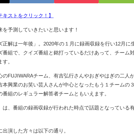
テキストをクリック！】
来を予測していきたいと思います！
解は一年後」。2020年の１月に録画収録を行い12月に
ズ番組で、クイズ番組と銘打っているだけあって、チーム
ます。
FUJIWARAチーム、有吉弘行さんやおぎやはぎの二人
吉本興業のお笑い芸人さんが中心となったもう１チームの
の番組のレギュラー解答者チームともいえます。
は、番組の録画収録が行われた時点で話題となっている
。
に出演した方々は以下の通り。