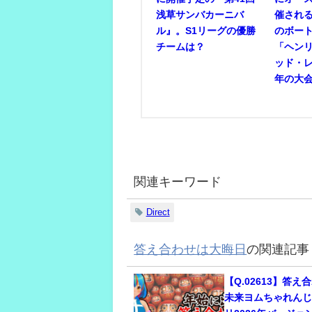
浅草サンバカーニバ
催され
ル』。S1リーグの優勝
のボー
チームは？
「ヘン
ッド・
年の大
関連キーワード
Direct
答え合わせは大晦日
の関連記事
【Q.02613】答
未来ヨムちゃれん