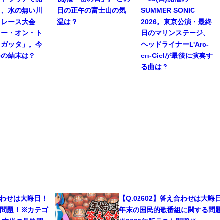
る、水の無い川
日の正午の富士山の気
SUMMER SONIC
トレース大会
温は？
2026。東京公演・最終
リー・オン・ト
日のマリンステージ、
レガッタ」。今
ヘッドライナーL'Arc-
会の結末は？
en-Cielが最後に演奏す
る曲は？
え合わせは大晦日！
【Q.02602】答え合わせは大晦
じ問題！※カテゴ
年末の国民的歌番組に関する