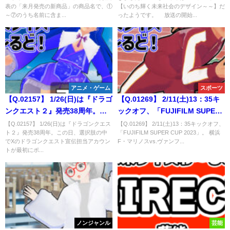
表の「来月発売の新商品」の商品名で、①
【いのち輝く未来社会のデザイン～～】だ
～⑦のうち名前に含まれる単語
テロップとして表示される単語
～⑦のうち名前に含ま...
ったようです。 放送の開始...
は？
は？
アニメ・ゲーム
スポーツ
【Q.02157】 1/26(日)は『ドラゴ
【Q.01269】 2/11(土)13：35キ
ンクエスト２』発売38周年。こ
ックオフ、「FUJIFILM SUPER
の日、選択肢の中でXのドラゴン
CUP 2023」。 横浜F・マリノス
【Q.02157】 1/26(日)は『ドラゴンクエス
【Q.01269】 2/11(土)13：35キックオフ、
ト２』発売38周年。この日、選択肢の中
「FUJIFILM SUPER CUP 2023」。 横浜
クエスト宣伝担当アカウントが
vs.ヴァンフォーレ甲府の試合結
でXのドラゴンクエスト宣伝担当アカウン
F・マリノスvs.ヴァンフ...
最初にポストする内容は？
果は？
トが最初にポ...
ノンジャンル
芸能