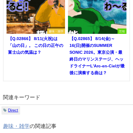
趣味・雑学
芸能
【Q.02866】 8/11(火祝)は
【Q.02865】 8/14(金)～
「山の日」。 この日の正午の
16(日)開催のSUMMER
富士山の気温は？
SONIC 2026。東京公演・最
終日のマリンステージ、ヘッ
ドライナーL'Arc-en-Cielが最
後に演奏する曲は？
関連キーワード
Direct
趣味・雑学
の関連記事