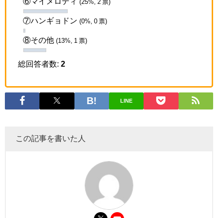
⑥マイメロディ
(25%, 2 票)
⑦ハンギョドン
(0%, 0 票)
⑧その他
(13%, 1 票)
総回答者数:
2
LINE
この記事を書いた人