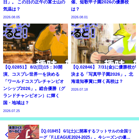
日」。 この日の正午の富士山の
催、短歌甲子園2026の優勝校
気温は？
は？
2026.08.05
2026.08.01
【Q.02851】 8/2(日)15：30開
【Q.02846】 7/31(金)に優勝校が
演、コスプレ世界一を決める
決まる「写真甲子園2026」。北
「ワールドコスプレチャンピオ
海道知事賞に輝く高校は？
ンシップ2026」。総合優勝（グ
2026.07.18
ランドチャンピオン）に輝く
国・地域は？
2026.07.25
【Q.01845】 6/1(土)に開幕するフットサルの全国リ
ーグ「F.LEAGUE2024-2025」。今シーズンの優勝