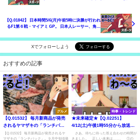
チームは？
【Q.01842】 日本時間5/6(月)午前5時に決勝が行われ
るF1第６戦・マイアミ GP。 日本人レーサー、角田
裕毅の順位は？
Xでフォローしよう
おすすめの記事
グルメ
時事・トレンド
【Q.01532】 毎月新商品が発売
★未来確定★【Q.02251】
されるヤマザキの「ランチパッ
4/12(土)午後1時55分から放送さ
ク」。９月中旬頃発表の「来月
れる、NHK「大阪・関西万博 開
【Q.01532】 毎月新商品が発売されるヤ
さあ、待ちに待った答え合わせの時間が
マザキの「ランチパック」。９月中旬頃発
きました。 正しい未来は……、 ①の
発売の新商品」の商品名で、①
会式」。選択肢の中で、最初に