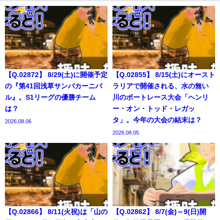
【Q.02872】 8/29(土)に開催予定
【Q.02855】 8/15(土)にオースト
の『第41回浅草サンバカーニバ
ラリアで開催される、水の無い
ル』。S1リーグの優勝チーム
川のボートレース大会「ヘンリ
は？
ー・オン・トッド・レガッ
タ」。今年の大会の結末は？
2026.08.06
2026.08.05
【Q.02866】 8/11(火祝)は「山の
【Q.02862】 8/7(金)～9(日)開