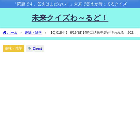
「問題です。答えはまだない！」未来で答えが待ってるクイズ
未来クイズわ～るど！
ホーム
趣味・雑学
【Q.01844】 6/16(日)14時に結果発表が行われる「2024
年サンリオキャラクター大賞」。 １位になるキャラクターは？
趣味・雑学
Direct