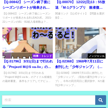
【Q.00842】 シーズン終了後に
【Q.00070】 12/22(日)13：55放
シーズンリポートが発表される
送 「M-1グランプリ 敗者復活
B.LEAGUE。 2021-22シーズン
戦」。 決勝へ勝ち進むのは？
【Q.00842】 シーズン終了後にシーズン
関連リンク 【公式サイト】 【問題＆選択
リポートが発表されるB.LEAGUE。 2021-
肢】...
のB1・B2総入場者数は？
22シーズンのB1・B2総入場者数は？...
時事・トレンド
ノンジャンル
【Q.01796】 3/31(日)まで行われ
【Q.02368】 1968年7月11日に
る「ProjectI M@S va-liv」のア
創刊した「少年ジャンプ」（現
イドル候補生の最終審査。 条件
在の週刊少年ジャンプ）。今年
【Q.01796】 3/31(日)まで行われる
【Q.02368】 1968年7月11日に創刊した
「ProjectI M@S va-liv」のアイドル候補生
「少年ジャンプ」（現在の週刊少年ジャン
をクリアしてデビュー件を獲得
の同月同日に選択肢中、Xの週刊
の最終審査。 条件をクリアしてデビュ...
プ）。今年の同月同日に選択肢中、Xの週
する候補生は？
少年ジャンプ公式アカウントで
刊少年ジャンプ...
最初にポストされる内容は？