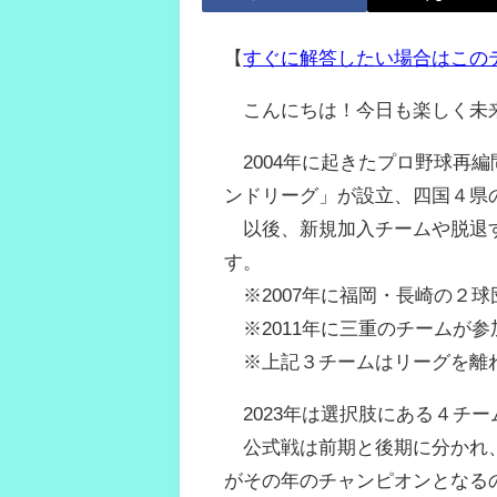
【
すぐに解答したい場合はこの
こんにちは！今日も楽しく未
2004年に起きたプロ野球再
ンドリーグ」が設立、四国４県の
以後、新規加入チームや脱退す
す。
※2007年に福岡・長崎の２
※2011年に三重のチームが参
※上記３チームはリーグを離れ
2023年は選択肢にある４チ
公式戦は前期と後期に分かれ、
がその年のチャンピオンとなる