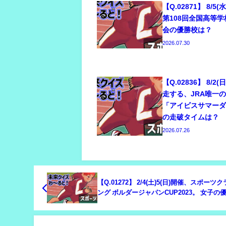
【Q.02871】 8/5
第108回全国高等
会の優勝校は？
2026.07.30
【Q.02836】 8/2
走する、JRA唯一
「アイビスサマー
の走破タイムは？
2026.07.26
【Q.01272】 2/4(土)5(日)開催、スポーツ
ング ボルダージャパンCUP2023。 女子の