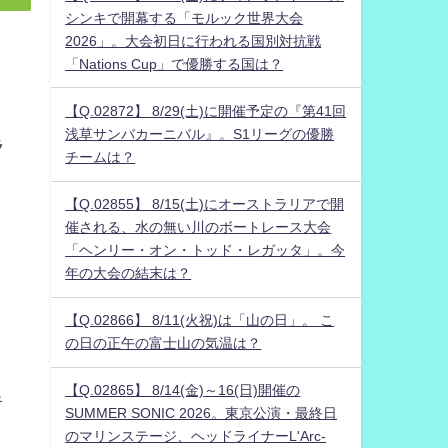
シンキで開幕する「モルック世界大会
2026」。大会初日に行われる国別対抗戦
「Nations Cup」で優勝する国は？
【Q.02872】 8/29(土)に開催予定の『第41回
浅草サンバカーニバル』。S1リーグの優勝
ラ
チームは？
【Q.02855】 8/15(土)にオーストラリアで開
催される、水の無い川のボートレース大会
「ヘンリー・オン・トッド・レガッタ」。今
年の大会の結末は？
【Q.02866】 8/11(火祝)は「山の日」。 こ
の日の正午の富士山の気温は？
【Q.02865】 8/14(金)～16(日)開催の
者
SUMMER SONIC 2026。東京公演・最終日
のマリンステージ、ヘッドライナーL'Arc-