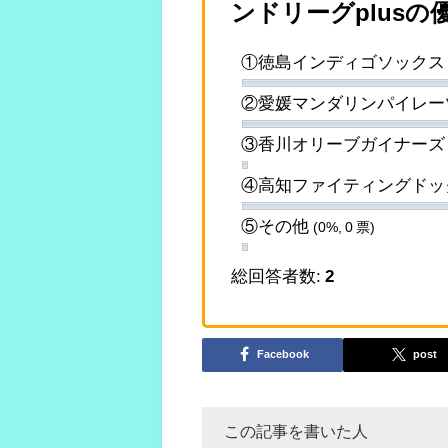
ンドリーグplus
①徳島インディゴソック
②愛媛マンダリンパイレ
③香川オリーブガイナー
④高知ファイティングド
⑤その他
(0%, 0 票)
総回答者数:
2
Facebook
post
この記事を書いた人