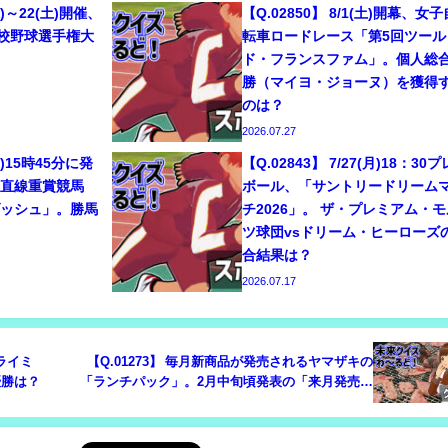
(水)～22(土)開催、
【Q.02850】 8/1(土)開幕、女子
学校野球選手権大
転車ロードレース「第5回ツール
ド・フランスファム」。個人総
勝（マイヨ・ジョーヌ）を獲得
のは？
2026.07.27
(日)15時45分に発
【Q.02843】 7/27(月)18：30
の直線重賞競馬
ボール、「サントリードリーム
ダッシュ」。勝馬
チ2026」。 ザ・プレミアム・モ
ツ球団vsドリーム・ヒーローズ
合結果は？
2026.07.17
クライミ
【Q.01273】 毎月新商品が発売されるヤマザキの
優勝は？
「ランチパック」。2月中旬頃発表の「来月発売の
新商品」の商品名で、①～⑦のうち名前に含まれ
る単語は？