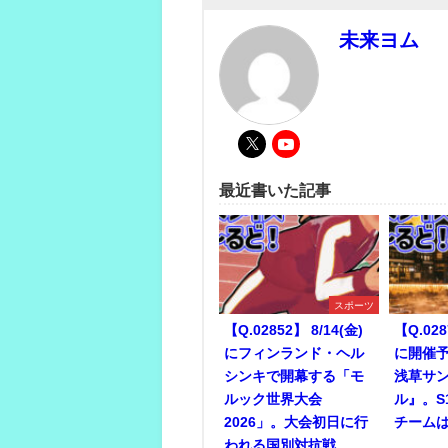
未来ヨム
最近書いた記事
スポーツ
【Q.02852】 8/14(金)
【Q.028
にフィンランド・ヘル
に開催予
シンキで開幕する「モ
浅草サ
ルック世界大会
ル』。S
2026」。大会初日に行
チーム
われる国別対抗戦