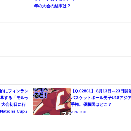
年の大会の結末は？
14(金)にフィンラン
【Q.02861】 8月13日～23日開
開幕する「モルッ
バスケットボール男子U18アジ
」。大会初日に行
手権。優勝国はどこ？
tions Cup」
2026.07.31