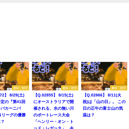
趣味・雑学
趣味・雑学
趣味・雑学
72】 8/29(土)
【Q.02855】 8/15(土)
【Q.02866】 8/11(火
定の『第41回
にオーストラリアで開
祝)は「山の日」。 この
ンバカーニバ
催される、水の無い川
日の正午の富士山の気
1リーグの優勝
のボートレース大会
温は？
は？
「ヘンリー・オン・ト
ッド・レガッタ」。今