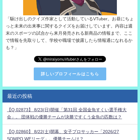
「駆け出しのクイズ作家として活動しているVTuber。お昼にちょ
っと未来の出来事に関するクイズをお届けしています。内容は週
末のスポーツの試合から来月発売される新商品の情報まで、ここ
で情報を先取りして、学校や職場で披露したら情報通になれるか
も？」
詳しいプロフィールはこちら
最近の投稿
【Q.02873】 8/23(日)開催「第31回 全国金魚すくい選手権大
会」。 団体戦の優勝チームが決勝ですくう金魚の匹数は？
【Q.02860】 8/22(土)開幕、女子プロサッカー「2026/27
SOMPO WEリーグ」。優勝チームは？