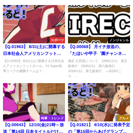
スポーツ
ノンジャンル
【Q.01963】 8/31(土)に開幕する
【Q.00068】 月イチ放送の、
日本社会人アメリカンフットボ
「たほいや甲子゛園チャンネ
ール。X1 Super秋季リーグの優
ル」 「広辞苑第八版に【たほい
【Q.01963】 8/31(土)に開幕する日本社会
補足 広辞苑について 1998/11/11、第五
人アメリカンフットボール。X1 Super秋
版発行 2008/1/11、第六版発行
勝チームは？
や】の項目にゲームについて追
季リーグの優勝チームは？...
2018/1/12、第七版発行 →2028/1ご
記決定！」 という報告が聞ける
ろ、...
のはいつ？
時事・トレンド
グルメ
【Q.00643】 12/10(金)21時～放
【Q.01821】 4/10(水)に発表予定
送「第14回 日本タイトルだけ大
の「第15回からあげグランプリ