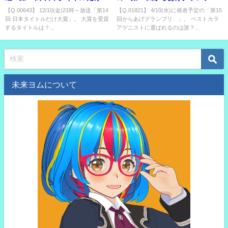
賞」。 大賞を受賞するタイトル
®」。 ベストカラアゲニストに
【Q.00643】 12/10(金)21時～放送「第14
【Q.01821】 4/10(水)に発表予定の「第15
回 日本タイトルだけ大賞」。 大賞を受賞
回からあげグランプリ®」。 ベストカラ
は？
選ばれるのは誰？
するタイトルは？...
アゲニストに選ばれるのは誰？...
未来ヨムについて