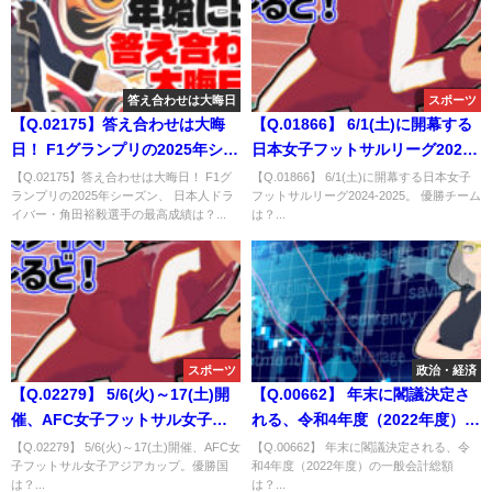
答え合わせは大晦日
スポーツ
【Q.02175】答え合わせは大晦
【Q.01866】 6/1(土)に開幕する
日！ F1グランプリの2025年シー
日本女子フットサルリーグ2024-
ズン、 日本人ドライバー・角田
2025。 優勝チームは？
【Q.02175】答え合わせは大晦日！ F1グ
【Q.01866】 6/1(土)に開幕する日本女子
ランプリの2025年シーズン、 日本人ドラ
フットサルリーグ2024-2025。 優勝チーム
裕毅選手の最高成績は？
イバー・角田裕毅選手の最高成績は？...
は？...
スポーツ
政治・経済
【Q.02279】 5/6(火)～17(土)開
【Q.00662】 年末に閣議決定さ
催、AFC女子フットサル女子ア
れる、令和4年度（2022年度）の
ジアカップ。優勝国は？
一般会計総額は？
【Q.02279】 5/6(火)～17(土)開催、AFC女
【Q.00662】 年末に閣議決定される、令
子フットサル女子アジアカップ。優勝国
和4年度（2022年度）の一般会計総額
は？...
は？...