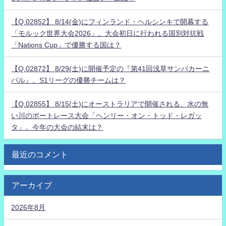
【Q.02852】 8/14(金)にフィンランド・ヘルシンキで開幕する
「モルック世界大会2026」。大会初日に行われる国別対抗戦
「Nations Cup」で優勝する国は？
【Q.02872】 8/29(土)に開催予定の『第41回浅草サンバカーニ
バル』。S1リーグの優勝チームは？
【Q.02855】 8/15(土)にオーストラリアで開催される、水の無
い川のボートレース大会「ヘンリー・オン・トッド・レガッ
タ」。今年の大会の結末は？
最近のコメント
アーカイブ
2026年8月