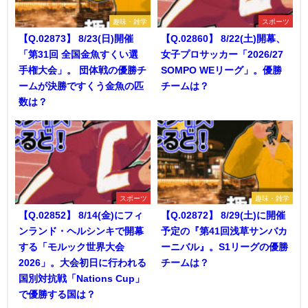
趣味・雑学
スポーツ
【Q.02873】 8/23(日)開催
【Q.02860】 8/22(土)開幕、
「第31回 全国金魚すくい選
女子プロサッカー「2026/27
手権大会」。 団体戦の優勝チ
SOMPO WEリーグ」。優勝
ームが決勝ですくう金魚の匹
チームは？
数は？
スポーツ
趣味・雑学
【Q.02852】 8/14(金)にフィ
【Q.02872】 8/29(土)に開催
ンランド・ヘルシンキで開幕
予定の『第41回浅草サンバカ
する「モルック世界大会
ーニバル』。S1リーグの優勝
2026」。大会初日に行われる
チームは？
国別対抗戦「Nations Cup」
で優勝する国は？