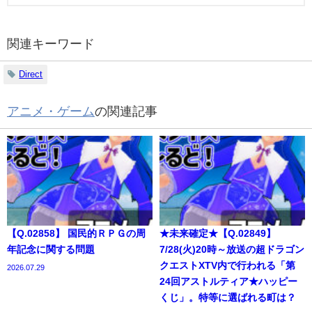
関連キーワード
Direct
アニメ・ゲーム
の関連記事
【Q.02858】 国民的ＲＰＧの周
★未来確定★【Q.02849】
年記念に関する問題
7/28(火)20時～放送の超ドラゴン
クエストXTV内で行われる「第
2026.07.29
24回アストルティア★ハッピー
くじ」。特等に選ばれる町は？