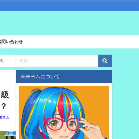
お問い合わせ
試合
未来ヨムについて
イ級
？
来ヨム