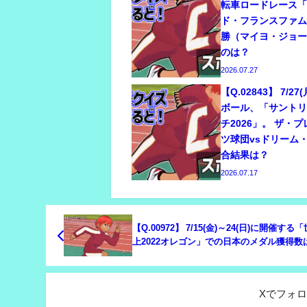
転車ロードレース「
ド・フランスファ
勝（マイヨ・ジョ
のは？
2026.07.27
【Q.02843】 7/2
ボール、「サント
チ2026」。 ザ・
ツ球団vsドリーム
合結果は？
2026.07.17
【Q.00972】 7/15(金)～24(日)に開催する
上2022オレゴン」での日本のメダル獲得数
Xでフォ