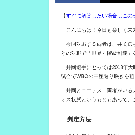
【
すぐに解答したい場合はこの
こんにちは！今日も楽しく未
今回対戦する両者は、井岡選手
との対戦で「世界４階級制覇」
井岡選手にとっては2018年
試合でWBOの王座返り咲きを
井岡とニエテス、両者がいるス
オス状態というもともあって、
判定方法