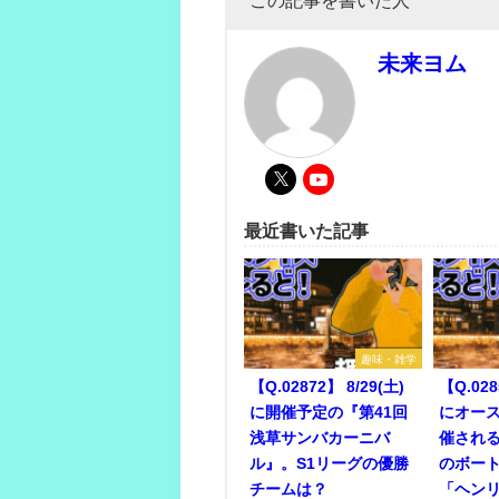
未来ヨム
最近書いた記事
趣味・雑学
【Q.02872】 8/29(土)
【Q.028
に開催予定の『第41回
にオー
浅草サンバカーニバ
催され
ル』。S1リーグの優勝
のボー
チームは？
「ヘン