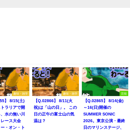
趣味・雑学
趣味・雑学
芸能
55】 8/15(土)
【Q.02866】 8/11(火
【Q.02865】 8/14(金)
ストラリアで開
祝)は「山の日」。 この
～16(日)開催の
る、水の無い川
日の正午の富士山の気
SUMMER SONIC
トレース大会
温は？
2026。東京公演・最終
リー・オン・ト
日のマリンステージ、