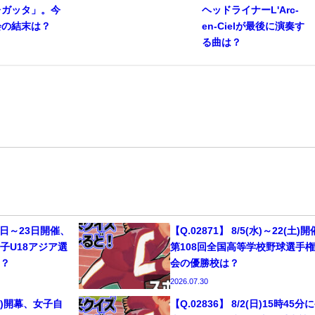
レガッタ」。今
ヘッドライナーL'Arc-
会の結末は？
en-Cielが最後に演奏す
る曲は？
13日～23日開催、
【Q.02871】 8/5(水)～22(土)
子U18アジア選
第108回全国高等学校野球選手
こ？
会の優勝校は？
2026.07.30
1(土)開幕、女子自
【Q.02836】 8/2(日)15時45分