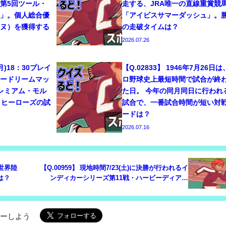
第5回ツール・
走する、JRA唯一の直線重賞競
ム」。個人総合優
「アイビスサマーダッシュ」。
ーヌ）を獲得する
の走破タイムは？
2026.07.26
7(月)18：30プレイ
【Q.02833】 1946年7月26日
リードリームマッ
ロ野球史上最短時間で試合が終
プレミアム・モル
た日。 今年の同月同日に行われ
・ヒーローズの試
試合で、一番試合時間が短い対
ードは？
2026.07.16
「世界陸
【Q.00959】 現地時間7/23(土)に決勝が行われるイ
は？
ンディカーシリーズ第11戦・ハービーディアル
ズ.com 250 プレゼンテッド バイ ドアダッシュ。
日本人レーサー、佐藤琢磨の順位は？
ローしよう