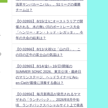
浅草サンバカーニバル』。S1リーグの優勝
チームは？
【Q.02855】 8/15(土)にオーストラリアで開
催される、水の無い川のボートレース大会
「ヘンリー・オン・トッド・レガッタ」。今
手
年の大会の結末は？
【Q.02866】 8/11(火祝)は「山の日」。 こ
の
の日の正午の富士山の気温は？
【Q.02865】 8/14(金)～16(日)開催の
SUMMER SONIC 2026。東京公演・最終日
カ
のマリンステージ、ヘッドライナーL'Arc-
en-Cielが最後に演奏する曲は？
【Q.02856】 毎月新商品が発売されるヤマ
ザキの「ランチパック」。2026年8月中旬
頃、ランチパックスペシャルサイト上で発表