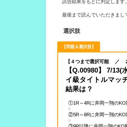
試合結果をもとに判定します
最後まで読んでいただきまし
選択肢
【問題＆選択肢】
【 4 つまで選択可能 ／ 2022.
【Q.00980】 7
イ級タイトルマッチ
結果は？
①1R～4Rに井岡一翔のK
②5R～8Rに井岡一翔のK
③9R以降に井岡一翔のKO