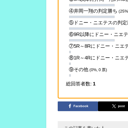
④井岡一翔の判定勝ち
(25%
⑤ドニー・ニエテスの判
⑥9R以降にドニー・ニエ
⑦5R～8Rにドニー・ニエ
⑧1R～4Rにドニー・ニエ
⑨その他
(0%, 0 票)
総回答者数:
1
Facebook
post
この記事を書いた人