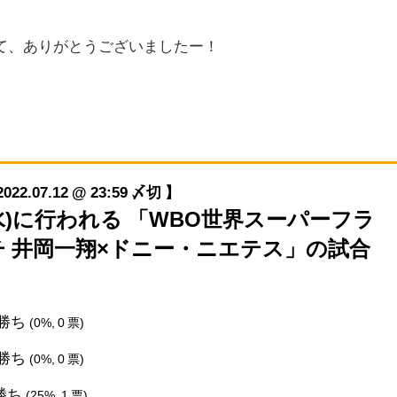
。
て、ありがとうございましたー！
07.12 @ 23:59 〆切 】
/13(水)に行われる 「WBO世界スーパーフラ
 井岡一翔×ドニー・ニエテス」の試合
O勝ち
(0%, 0 票)
O勝ち
(0%, 0 票)
勝ち
(25%, 1 票)