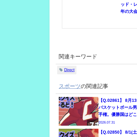
ッド・
年の大
関連キーワード
Direct
スポーツ
の関連記事
【Q.02861】 8月
バスケットボール男
手権。優勝国はど
2026.07.31
【Q.02850】 8/