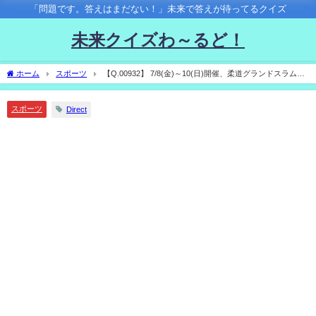
「問題です。答えはまだない！」未来で答えが待ってるクイズ
未来クイズわ～るど！
ホーム
スポーツ
【Q.00932】 7/8(金)～10(日)開催、柔道グランドスラム・
ブダペスト。 日本代表が優勝する部門の数は？
スポーツ
Direct