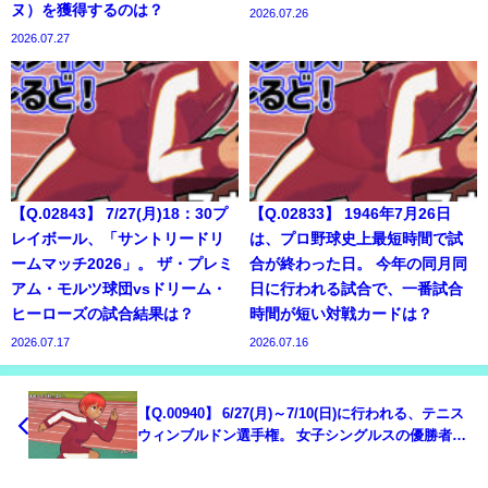
ヌ）を獲得するのは？
2026.07.26
2026.07.27
【Q.02843】 7/27(月)18：30プ
【Q.02833】 1946年7月26日
レイボール、「サントリードリ
は、プロ野球史上最短時間で試
ームマッチ2026」。 ザ・プレミ
合が終わった日。 今年の同月同
アム・モルツ球団vsドリーム・
日に行われる試合で、一番試合
ヒーローズの試合結果は？
時間が短い対戦カードは？
2026.07.17
2026.07.16
【Q.00940】 6/27(月)～7/10(日)に行われる、テニス
ウィンブルドン選手権。 女子シングルスの優勝者
は？