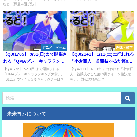
でオープニング最初に出てくる
など 【問題＆選択肢】...
単語は？
アニメ・ゲーム
趣味・雑学
【Q.01765】 3/31(日)まで開催さ
【Q.02141】 1/11(土)に行われる
れる「QMAプレーキャラランキ
「小倉百人一首競技かるた第69
ング大賞」。 「総合」でNo.1と
期クイーン位決定戦」。 対戦の
【Q.01765】 3/31(日)まで開催される
【Q.02141】 1/11(土)に行われる「小倉百
「QMAプレーキャラランキング大賞」。
人一首競技かるた第69期クイーン位決定
なるキャラクターは？
結果は？
「総合」でNo.1となるキャラクターは？...
戦」。 対戦の結果は？...
未来ヨムについて