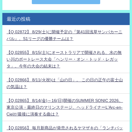
最近の投稿
【Q.02872】 8/29(土)に開催予定の『第41回浅草サンバカーニ
バル』。S1リーグの優勝チームは？
【Q.02855】 8/15(土)にオーストラリアで開催される、水の無
い川のボートレース大会「ヘンリー・オン・トッド・レガッ
タ」。今年の大会の結末は？
【Q.02866】 8/11(火祝)は「山の日」。 この日の正午の富士山
の気温は？
【Q.02865】 8/14(金)～16(日)開催のSUMMER SONIC 2026。
東京公演・最終日のマリンステージ、ヘッドライナーL'Arc-en-
Cielが最後に演奏する曲は？
【Q.02856】 毎月新商品が発売されるヤマザキの「ランチパッ