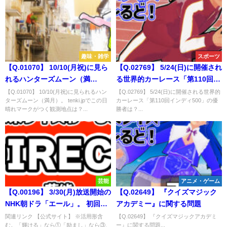
趣味・雑学
スポーツ
【Q.01070】 10/10(月祝)に見ら
【Q.02769】 5/24(日)に開催され
れるハンターズムーン（満
る世界的カーレース「第110回イ
月）。 tenki.jpでこの日晴れマー
ンディ500」の優勝者は？
【Q.01070】 10/10(月祝)に見られるハン
【Q.02769】 5/24(日)に開催される世界的
ターズムーン（満月）。 tenki.jpでこの日
カーレース「第110回インディ500」の優
クがつく観測地点は？
晴れマークがつく観測地点は？...
勝者は？...
芸能
アニメ・ゲーム
【Q.00196】 3/30(月)放送開始の
【Q.02649】 『クイズマジック
NHK朝ドラ「エール」。 初回放
アカデミー』に関する問題
送時、主題歌「星影のエール」
関連リンク 【公式サイト】 ※活用形含
【Q.02649】 『クイズマジックアカデミ
む。「輝ける」なら①「励まし」なら③、
ー』に関する問題...