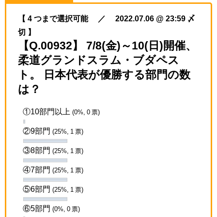
【 4 つまで選択可能 ／ 2022.07.06 @ 23:59 〆
切 】
【Q.00932】 7/8(金)～10(日)開催、
柔道グランドスラム・ブダペス
ト。 日本代表が優勝する部門の数
は？
①10部門以上
(0%, 0 票)
②9部門
(25%, 1 票)
③8部門
(25%, 1 票)
④7部門
(25%, 1 票)
⑤6部門
(25%, 1 票)
⑥5部門
(0%, 0 票)