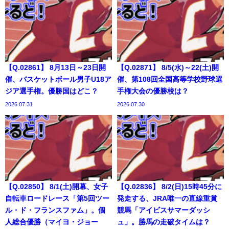
【Q.02861】 8月13日～23日開
【Q.02871】 8/5(水)～22(土)開
催、バスケットボール男子U18ア
催、第108回全国高等学校野球選
ジア選手権。優勝国はどこ？
手権大会の優勝校は？
2026.07.31
2026.07.30
【Q.02850】 8/1(土)開幕、女子
【Q.02836】 8/2(日)15時45分に
自転車ロードレース「第5回ツー
発走する、JRA唯一の直線重賞
ル・ド・フランスファム」。個
競馬「アイビスサマーダッシ
人総合優勝（マイヨ・ジョー
ュ」。勝馬の走破タイムは？