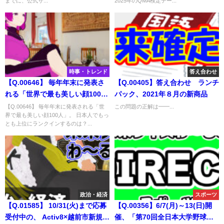
までに、公式サ...
2025年のQMA検定テー...
れる3000点以上獲得するプレイ
るものは？
ヤーの人数は？
時事・トレンド
答え合わせ
【Q.00646】 毎年年末に発表さ
【Q.00405】答え合わせ ランチ
れる「世界で最も美しい顔100
パック、2021年８月の新商品
人」。 日本人でもっとも上位に
【Q.00646】 毎年年末に発表される「世
この問題の正解は━━...
界で最も美しい顔100人」。 日本人でもっ
ランクインするのは？
とも上位にランクインするのは？...
政治・経済
スポーツ
【Q.01585】 10/31(火)まで応募
【Q.00356】6/7(月)～13(日)開
受付中の、 Activ8×越前市新規
催、「第70回全日本大学野球選