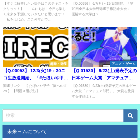
VTuberオーディション。 受付期
手権記念大会」。優勝する大学
【すぐに解答したい場合はこのテキストを
【Q.00356】 6/7(月)～13(日)開催、「第
クリック！】 こんにちは！今日も楽し
70回全日本大学野球選手権記念大会」。
間中の応募総数は？
は？
く未来を予測していきたいと思います！
優勝する大学は？...
私をはじめ、ここ何年かで...
趣味・雑学
アニメ・ゲーム
【Q.00053】 12/3(火)19：30ニ
【Q.01530】 9/23(土)発表予定の
コ生放送開始、 「#たほいや甲
日本ゲーム大賞「アマチュア部
子゛園への道29」。 第1回戦の
門」。 大賞を受賞する作品は？
関連リンク 【 たほいや甲子゛園への道
【Q.01530】 9/23(土)発表予定の日本ゲー
29 】 【問題＆選択肢】...
ム大賞「アマチュア部門」。 大賞を受賞
結果は？
する作品は？...
未来ヨムについて