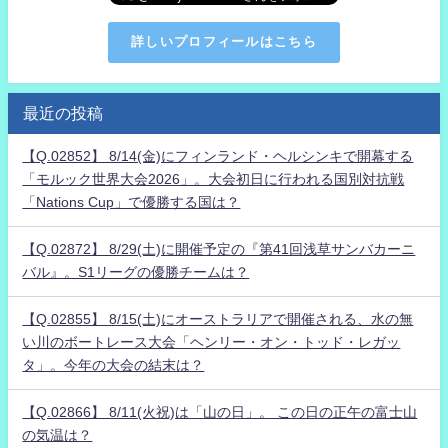
詳しいプロフィールはこちら
最近の投稿
【Q.02852】 8/14(金)にフィンランド・ヘルシンキで開幕する
「モルック世界大会2026」。大会初日に行われる国別対抗戦
「Nations Cup」で優勝する国は？
【Q.02872】 8/29(土)に開催予定の『第41回浅草サンバカーニ
バル』。S1リーグの優勝チームは？
【Q.02855】 8/15(土)にオーストラリアで開催される、水の無
い川のボートレース大会「ヘンリー・オン・トッド・レガッ
タ」。今年の大会の結末は？
【Q.02866】 8/11(火祝)は「山の日」。 この日の正午の富士山
の気温は？