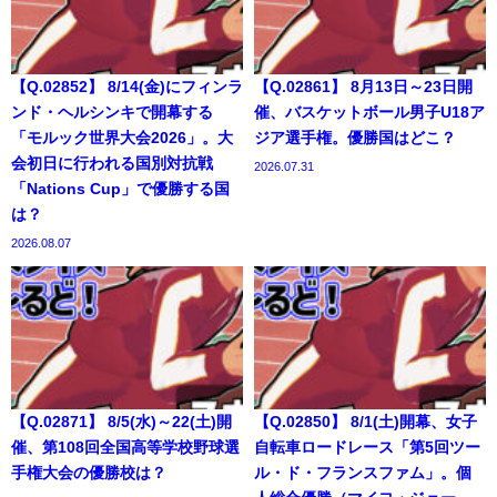
【Q.02852】 8/14(金)にフィンラ
【Q.02861】 8月13日～23日開
ンド・ヘルシンキで開幕する
催、バスケットボール男子U18ア
「モルック世界大会2026」。大
ジア選手権。優勝国はどこ？
会初日に行われる国別対抗戦
2026.07.31
「Nations Cup」で優勝する国
は？
2026.08.07
【Q.02871】 8/5(水)～22(土)開
【Q.02850】 8/1(土)開幕、女子
催、第108回全国高等学校野球選
自転車ロードレース「第5回ツー
手権大会の優勝校は？
ル・ド・フランスファム」。個