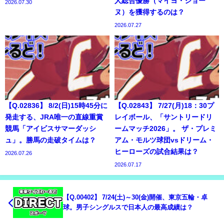
人総合優勝（マイヨ・ジョー
2026.07.30
ヌ）を獲得するのは？
2026.07.27
【Q.02836】 8/2(日)15時45分に
【Q.02843】 7/27(月)18：30プ
発走する、JRA唯一の直線重賞
レイボール、「サントリードリ
競馬「アイビスサマーダッシ
ームマッチ2026」。 ザ・プレミ
ュ」。勝馬の走破タイムは？
アム・モルツ球団vsドリーム・
ヒーローズの試合結果は？
2026.07.26
2026.07.17
【Q.00402】 7/24(土)～30(金)開催、東京五輪・卓
球。男子シングルスで日本人の最高成績は？