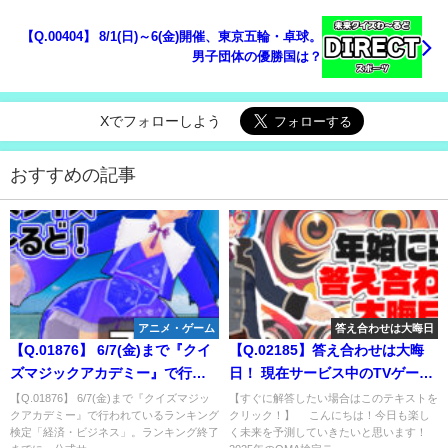
【Q.00404】 8/1(日)～6(金)開催、東京五輪・卓球。
男子団体の優勝国は？
Xでフォローしよう
おすすめの記事
アニメ・ゲーム
答え合わせは大晦日
【Q.01876】 6/7(金)まで『クイ
【Q.02185】答え合わせは大晦
ズマジックアカデミー』で行わ
日！ 現在サービス中のTVゲーム
れているランキング検定「経
「クイズマジックアカデミー」
【Q.01876】 6/7(金)まで『クイズマジッ
【すぐに解答したい場合はこのテキストを
クアカデミー』で行われているランキング
クリック！】 こんにちは！今日も楽し
済・ビジネス」。ランキング終
シリーズ。選択肢のうち、2025
検定「経済・ビジネス」。ランキング終了
く未来を予測していきたいと思います！
了までに、公式サイトに掲載さ
年の検定テーマとして実装され