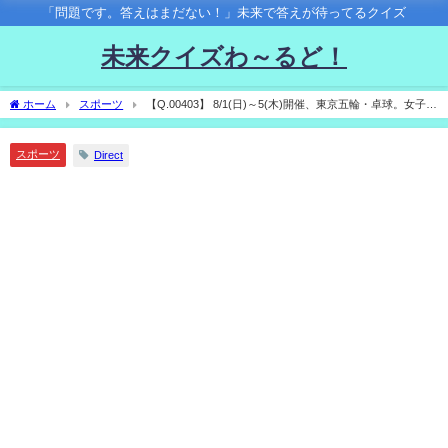
「問題です。答えはまだない！」未来で答えが待ってるクイズ
未来クイズわ～るど！
ホーム
スポーツ
【Q.00403】 8/1(日)～5(木)開催、東京五輪・卓球。女子団
体の優勝国は？
スポーツ
Direct