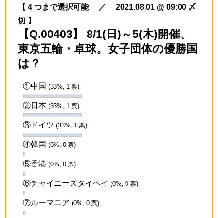
【 4 つまで選択可能 ／ 2021.08.01 @ 09:00 〆
切 】
【Q.00403】 8/1(日)～5(木)開催、
東京五輪・卓球。女子団体の優勝国
は？
①中国
(33%, 1 票)
②日本
(33%, 1 票)
③ドイツ
(33%, 1 票)
④韓国
(0%, 0 票)
⑤香港
(0%, 0 票)
⑥チャイニーズタイペイ
(0%, 0 票)
⑦ルーマニア
(0%, 0 票)