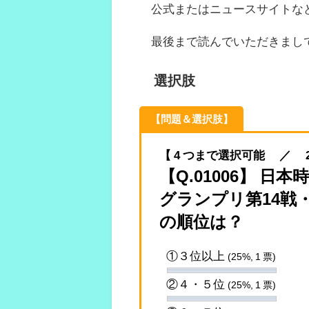
公式またはニュースサイトな
最後まで読んでいただきまし
選択肢
【問題＆選択肢】
【 4 つまで選択可能 ／ 2022.
【Q.01006】 日本
グランプリ第14戦
の順位は？
①３位以上
(25%, 1 票)
②４・５位
(25%, 1 票)