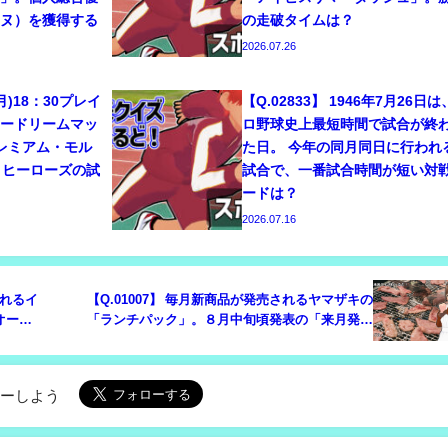
ーヌ）を獲得する
の走破タイムは？
2026.07.26
7(月)18：30プレイ
【Q.02833】 1946年7月26日
リードリームマッ
ロ野球史上最短時間で試合が終
プレミアム・モル
た日。 今年の同月同日に行われ
・ヒーローズの試
試合で、一番試合時間が短い対
ードは？
2026.07.16
われるイ
【Q.01007】 毎月新商品が発売されるヤマザキの
オート
「ランチパック」。８月中旬頃発表の「来月発売
ー、佐藤
の新商品」の商品名で、①～⑦のうち名前に含ま
れる単語は？
ローしよう