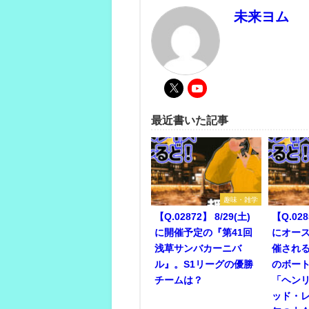
未来ヨム
最近書いた記事
趣味・雑学
【Q.02872】 8/29(土)
【Q.028
に開催予定の『第41回
にオー
浅草サンバカーニバ
催され
ル』。S1リーグの優勝
のボー
チームは？
「ヘン
ッド・