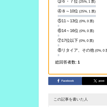
③６・７位
(25%, 1 票)
④８～10位
(25%, 1 票)
⑤11～13位
(0%, 0 票)
⑥14～16位
(0%, 0 票)
⑦17位以下
(0%, 0 票)
⑧リタイア、その他
(0%, 0 
総回答者数:
1
Facebook
post
この記事を書いた人