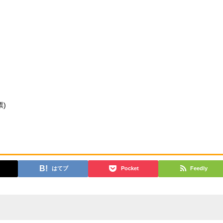
票)
はてブ
Pocket
Feedly