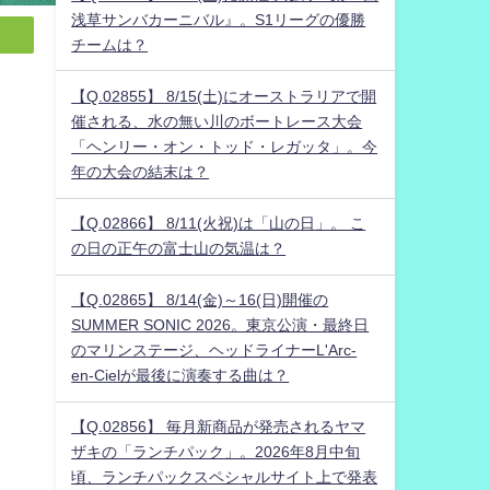
浅草サンバカーニバル』。S1リーグの優勝
チームは？
【Q.02855】 8/15(土)にオーストラリアで開
催される、水の無い川のボートレース大会
「ヘンリー・オン・トッド・レガッタ」。今
年の大会の結末は？
【Q.02866】 8/11(火祝)は「山の日」。 こ
の日の正午の富士山の気温は？
【Q.02865】 8/14(金)～16(日)開催の
SUMMER SONIC 2026。東京公演・最終日
のマリンステージ、ヘッドライナーL'Arc-
en-Cielが最後に演奏する曲は？
【Q.02856】 毎月新商品が発売されるヤマ
ザキの「ランチパック」。2026年8月中旬
頃、ランチパックスペシャルサイト上で発表