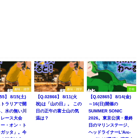
趣味・雑学
趣味・雑学
芸能
55】 8/15(土)
【Q.02866】 8/11(火
【Q.02865】 8/14(金)
ストラリアで開
祝)は「山の日」。 この
～16(日)開催の
る、水の無い川
日の正午の富士山の気
SUMMER SONIC
トレース大会
温は？
2026。東京公演・最終
リー・オン・ト
日のマリンステージ、
レガッタ」。今
ヘッドライナーL'Arc-