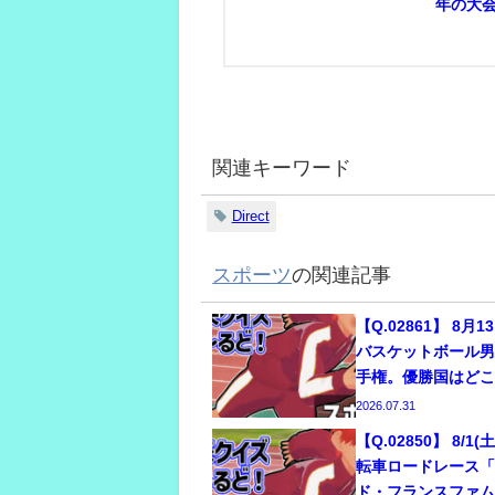
年の大
関連キーワード
Direct
スポーツ
の関連記事
【Q.02861】 8月
バスケットボール男
手権。優勝国はど
2026.07.31
【Q.02850】 8/
転車ロードレース「
ド・フランスファ