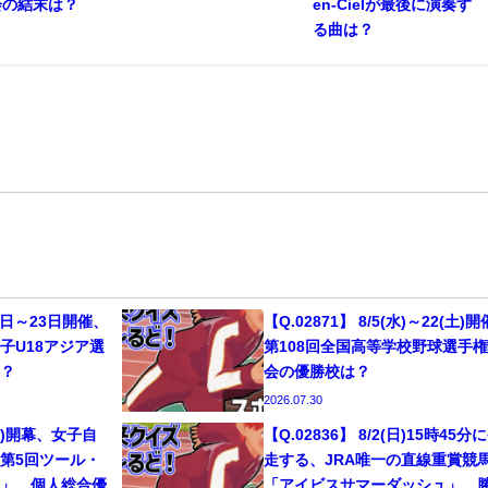
会の結末は？
en-Cielが最後に演奏す
る曲は？
13日～23日開催、
【Q.02871】 8/5(水)～22(土)
子U18アジア選
第108回全国高等学校野球選手
こ？
会の優勝校は？
2026.07.30
1(土)開幕、女子自
【Q.02836】 8/2(日)15時45分
第5回ツール・
走する、JRA唯一の直線重賞競
ム」。個人総合優
「アイビスサマーダッシュ」。