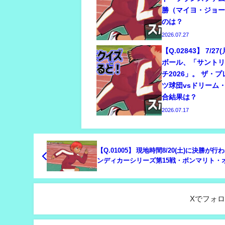
勝（マイヨ・ジョ
のは？
2026.07.27
【Q.02843】 7/2
ボール、「サント
チ2026」。 ザ・
ツ球団vsドリーム
合結果は？
2026.07.17
【Q.01005】 現地時間8/20(土)に決勝が行
ンディカーシリーズ第15戦・ボンマリト・
モーティヴ・グループ 500。日本人レーサ
琢磨の順位は？
Xでフォ