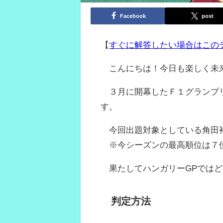
Facebook
post
【
すぐに解答したい場合はこの
こんにちは！今日も楽しく未
３月に開幕したＦ１グランプリ
す。
今回出題対象としている角田裕
※今シーズンの最高順位は７位
果たしてハンガリーGPではど
判定方法