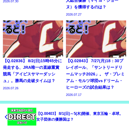
人総合優勝（マイヨ・ジョー
2026.07.30
ヌ）を獲得するのは？
2026.07.27
【Q.02836】 8/2(日)15時45分に
【Q.02843】 7/27(月)18：30プ
発走する、JRA唯一の直線重賞
レイボール、「サントリードリ
競馬「アイビスサマーダッシ
ームマッチ2026」。 ザ・プレミ
ュ」。勝馬の走破タイムは？
アム・モルツ球団vsドリーム・
ヒーローズの試合結果は？
2026.07.26
2026.07.17
【Q.00403】 8/1(日)～5(木)開催、東京五輪・卓球。
女子団体の優勝国は？