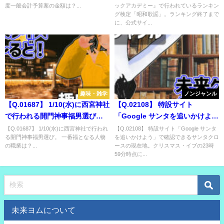
度一般会計予算案の金額は？...
ックアカデミー』で行われているランキン
和歌謡」。ランキング終了まで
グ検定「昭和歌謡」。ランキング終了まで
に、公式サイトに掲載される
に、公式サイ...
3000点以上獲得するプレイヤー
の人数は？
趣味・雑学
ノンジャンル
【Q.01687】 1/10(水)に西宮神社
【Q.02108】 特設サイト
で行われる開門神事福男選び。
「Google サンタを追いかけよ
一番福となる人物の職業は？
う」で確認できるサンタクロー
【Q.01687】 1/10(水)に西宮神社で行われ
【Q.02108】 特設サイト「Google サンタ
る開門神事福男選び。 一番福となる人物
を追いかけよう」で確認できるサンタクロ
スの現在地。クリスマス・イブ
の職業は？...
ースの現在地。クリスマス・イブの23時
の23時59分時点において、サン
59分時点に...
タクロースはどこにいる？
未来ヨムについて