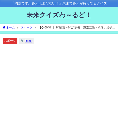
「問題です。答えはまだない！」未来で答えが待ってるクイズ
未来クイズわ～るど！
ホーム
スポーツ
【Q.00404】 8/1(日)～6(金)開催、東京五輪・卓球。男子団
体の優勝国は？
スポーツ
Direct