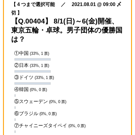
【 4 つまで選択可能 ／ 2021.08.01 @ 09:00 〆
切 】
【Q.00404】 8/1(日)～6(金)開催、
東京五輪・卓球。男子団体の優勝国
は？
①中国
(33%, 1 票)
②日本
(33%, 1 票)
③ドイツ
(33%, 1 票)
④韓国
(0%, 0 票)
⑤スウェーデン
(0%, 0 票)
⑥ブラジル
(0%, 0 票)
⑦チャイニーズタイペイ
(0%, 0 票)