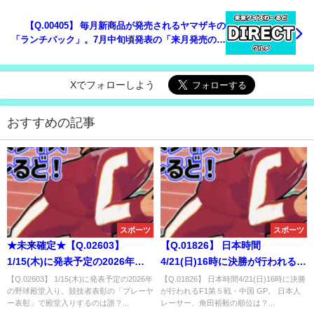
【Q.00405】 毎月新商品が発売されるヤマザキの
「ランチパック」。7月中旬頃発表の「来月発売の新
商品」の商品名で、①～⑦のうち名前に含まれる単
語は？
Xでフォローしよう
おすすめの記事
スポーツ
スポーツ
★未来確定★【Q.02603】
【Q.01826】 日本時間
1/15(木)に発表予定の2026年の
4/21(日)16時に決勝が行われる
野球殿堂入り。競技者表彰の
F1第５戦・中国 GP。 日本人レ
【Q.02603】 1/15(木)に発表予定の2026年
【Q.01826】 日本時間4/21(日)16時に決勝
の野球殿堂入り。競技者表彰の「プレーヤ
が行われるF1第５戦・中国 GP。 日本人
「プレーヤー表彰」で殿堂入り
ーサー、角田裕毅の順位は？
ー表彰」で殿堂入りするのは誰？...
レーサー、角田裕毅の順位は？...
するのは誰？