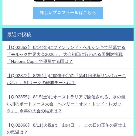
詳しいプロフィールはこちら
最近の投稿
【Q.02852】 8/14(金)にフィンランド・ヘルシンキで開幕する
「モルック世界大会2026」。大会初日に行われる国別対抗戦
「Nations Cup」で優勝する国は？
【Q.02872】 8/29(土)に開催予定の『第41回浅草サンバカーニ
バル』。S1リーグの優勝チームは？
【Q.02855】 8/15(土)にオーストラリアで開催される、水の無
い川のボートレース大会「ヘンリー・オン・トッド・レガッ
タ」。今年の大会の結末は？
【Q.02866】 8/11(火祝)は「山の日」。 この日の正午の富士山
の気温は？