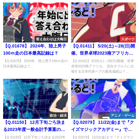
答え合わせは大晦日
スポーツ
【Q.01678】 2024年、陸上男子
【Q.01411】 5/20(土)～28(日)開
100ｍ走の日本最高記録は？
催、世界卓球2023南アフリカ。
混合ダブルスに出場する日本代
【Q.01678】 2024年、陸上男子100ｍ走の
【Q.01411】 5/20(土)～28(日)開催、世界
日本最高記録は？...
卓球2023南アフリカ。 混合ダブルスに出
表ペアの最高成績は？
場する日本代表ペアの最高成績は？...
政治・経済
アニメ・ゲーム
【Q.01150】 12月下旬ごろ決ま
【Q.02079】 11/22(金)まで『ク
る2023年度一般会計予算案の金
イズマジックアカデミー』で行
額は？
われているランキング検定「昭
【Q.01150】 12月下旬ごろ決まる2023年
【Q.02079】 11/22(金)まで『クイズマジ