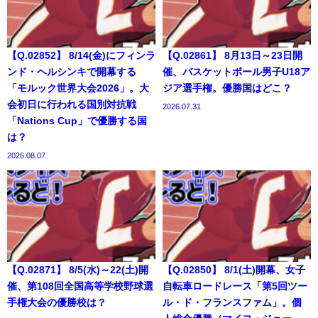
【Q.02852】 8/14(金)にフィンラ
【Q.02861】 8月13日～23日開
ンド・ヘルシンキで開幕する
催、バスケットボール男子U18ア
「モルック世界大会2026」。大
ジア選手権。優勝国はどこ？
会初日に行われる国別対抗戦
2026.07.31
「Nations Cup」で優勝する国
は？
2026.08.07
【Q.02871】 8/5(水)～22(土)開
【Q.02850】 8/1(土)開幕、女子
催、第108回全国高等学校野球選
自転車ロードレース「第5回ツー
手権大会の優勝校は？
ル・ド・フランスファム」。個