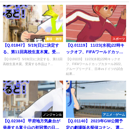
趣味・雑学
スポーツ
【Q.01847】 5/19(日)に決定す
【Q.01119】 11/23(水祝)22時キ
る、第11回高校生直木賞。受賞
ックオフ、FIFAワールドカップ
する作品は？
カタール2022。 グループリーグ
【Q.01847】 5/19(日)に決定する、第11回
【Q.01119】 11/23(水祝)22時キックオ
高校生直木賞。受賞する作品は？...
フ、FIFAワールドカップカタール2022。
Ｅ、日本vsドイツの試合結果
グループリーグＥ、日本vsドイツの試合
は？
結果...
ノンジャンル
アニメ・ゲーム
【Q.02384】 甲府地方気象台が
【Q.01140】 2023年GW公開予
発表する富士山の初冠雪の日
定の劇場版名探偵コナン。 選択