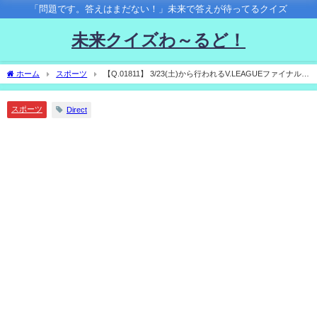
「問題です。答えはまだない！」未来で答えが待ってるクイズ
未来クイズわ～るど！
ホーム
スポーツ
【Q.01811】 3/23(土)から行われるV.LEAGUEファイナルス
テージDIVISION 1 男子。 優勝チームは？
スポーツ
Direct