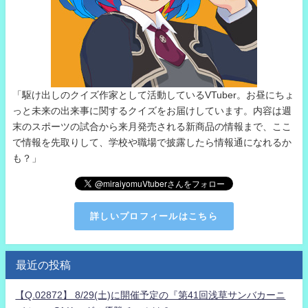
「駆け出しのクイズ作家として活動しているVTuber。お昼にちょ
っと未来の出来事に関するクイズをお届けしています。内容は週
末のスポーツの試合から来月発売される新商品の情報まで、ここ
で情報を先取りして、学校や職場で披露したら情報通になれるか
も？」
詳しいプロフィールはこちら
最近の投稿
【Q.02872】 8/29(土)に開催予定の『第41回浅草サンバカーニ