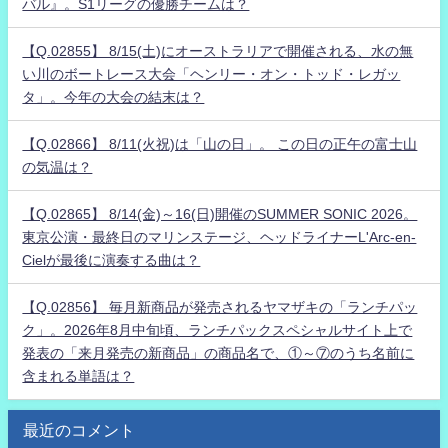
バル』。S1リーグの優勝チームは？
【Q.02855】 8/15(土)にオーストラリアで開催される、水の無
い川のボートレース大会「ヘンリー・オン・トッド・レガッ
タ」。今年の大会の結末は？
【Q.02866】 8/11(火祝)は「山の日」。 この日の正午の富士山
の気温は？
【Q.02865】 8/14(金)～16(日)開催のSUMMER SONIC 2026。
東京公演・最終日のマリンステージ、ヘッドライナーL'Arc-en-
Cielが最後に演奏する曲は？
【Q.02856】 毎月新商品が発売されるヤマザキの「ランチパッ
ク」。2026年8月中旬頃、ランチパックスペシャルサイト上で
発表の「来月発売の新商品」の商品名で、①～⑦のうち名前に
含まれる単語は？
最近のコメント