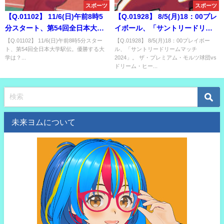
スポーツ
スポーツ
【Q.01102】 11/6(日)午前8時5
【Q.01928】 8/5(月)18：00プレ
分スタート、第54回全日本大学
イボール、「サントリードリー
駅伝。優勝する大学は？
ムマッチ2024」。 ザ・プレミア
【Q.01102】 11/6(日)午前8時5分スター
【Q.01928】 8/5(月)18：00プレイボー
ト、第54回全日本大学駅伝。優勝する大
ル、「サントリードリームマッチ
ム・モルツ球団vsドリーム・ヒ
学は？...
2024」。 ザ・プレミアム・モルツ球団vs
ーローズの試合結果は？
ドリーム・ヒー...
未来ヨムについて