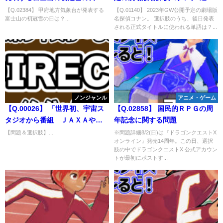
は？
肢のうち、後日発表される正式
【Q.02384】 甲府地方気象台が発表する
【Q.01140】 2023年GW公開予定の劇場版
富士山の初冠雪の日は？...
名探偵コナン。 選択肢のうち、後日発表
タイトルに使われる単語は？
される正式タイトルに使われる単語は？...
ノンジャンル
アニメ・ゲーム
【Q.00026】 「世界初、宇宙ス
【Q.02858】 国民的ＲＰＧの周
タジオから番組 ＪＡＸＡやス
年記念に関する問題
カパー発表」、 最初のライブ配
【問題＆選択肢】...
※問題詳細8/2(日)は『ドラゴンクエストX
オンライン』発売14周年。この日、選択
信が始まる時期は？
肢の中でドラゴンクエストX 公式アカウン
トが最初にポストす...