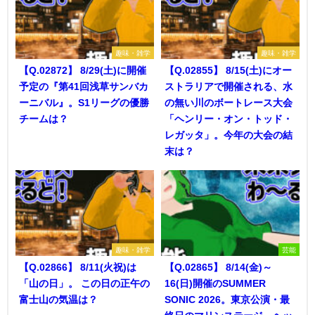
趣味・雑学
趣味・雑学
【Q.02872】 8/29(土)に開催
【Q.02855】 8/15(土)にオー
予定の『第41回浅草サンバカ
ストラリアで開催される、水
ーニバル』。S1リーグの優勝
の無い川のボートレース大会
チームは？
「ヘンリー・オン・トッド・
レガッタ」。今年の大会の結
末は？
趣味・雑学
芸能
【Q.02866】 8/11(火祝)は
【Q.02865】 8/14(金)～
「山の日」。 この日の正午の
16(日)開催のSUMMER
富士山の気温は？
SONIC 2026。東京公演・最