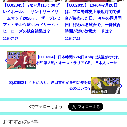
【Q.02843】 7/27(月)18：30プ
【Q.02833】 1946年7月26日
レイボール、「サントリードリ
は、プロ野球史上最短時間で試
ームマッチ2026」。 ザ・プレミ
合が終わった日。 今年の同月同
アム・モルツ球団vsドリーム・
日に行われる試合で、一番試合
ヒーローズの試合結果は？
時間が短い対戦カードは？
2026.07.17
2026.07.16
【Q.01804】 日本時間3/24(日)13時に決勝が行われ
るF1第３戦・オーストラリア GP。 日本人レーサ
ー、角田裕毅の順位は？
【Q.01802】 ４月に入り、岸田首相が最初に髪を切
るのはいつ？
Xでフォローしよう
おすすめの記事