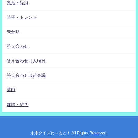
政治・経済
時事・トレンド
未分類
答え合わせ
答え合わせは大晦日
答え合わせは超会議
芸能
趣味・雑学
未来クイズわ～るど！ All Rights Reserved.