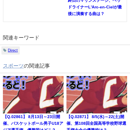
終日のマリンステージ、ヘッ
ドライナーL'Arc-en-Cielが最
後に演奏する曲は？
関連キーワード
Direct
スポーツ
の関連記事
【Q.02861】 8月13日～23日開
【Q.02871】 8/5(水)～22(土)開
催、バスケットボール男子U18ア
催、第108回全国高等学校野球選
ジア選手権。優勝国はどこ？
手権大会の優勝校は？