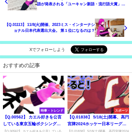
語が発表される「ユーキャン新語・流行語大賞」。
以下にあげた30語のうち、ノミネート語と一致する
単語の数は？
【Q.01113】 11/8(火)開催、2023ミス・インターナシ
ョナル日本代表選出大会。 第１位になるのは？
Xでフォローしよう
おすすめの記事
時事・トレンド
スポーツ
【Q.00562】 カエル好きを公言
【Q.01838】 5/18(土)開幕、高円
している東京五輪ボクシング女
宮牌2024ホッケー日本リーグサ
子金メダリスト・入江聖奈。 大
ムライリーグ。ディビジョン１
【Q.00562】 カエル好きを公言している
【Q.01838】 5/18(土)開幕、高円宮牌2024