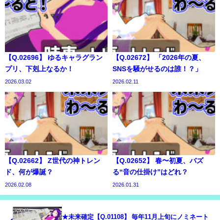
【Q.02696】 ゆるキャラグラン
【Q.02672】 「2026年の夏、
プリ、下剋上なるか！
SNSを騒がせるのは誰！？」
2026.03.02
2026.02.11
【Q.02662】 Z世代の神トレン
【Q.02652】 春〜初夏、バズ
ド、何が爆誕？
る“音の仕掛け”はどれ？
2026.02.08
2026.01.31
★未来確定【Q.01108】 毎年11月上旬にノミネート