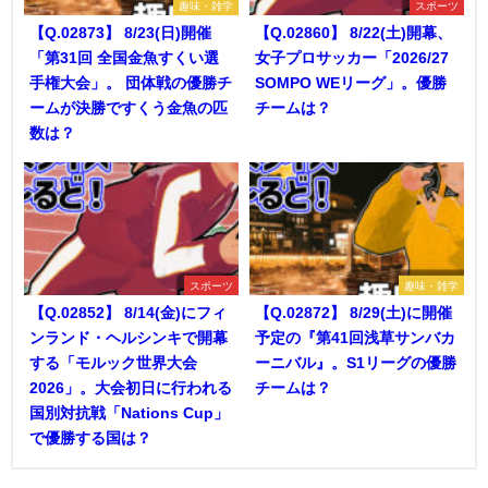
趣味・雑学
スポーツ
【Q.02873】 8/23(日)開催
【Q.02860】 8/22(土)開幕、
「第31回 全国金魚すくい選
女子プロサッカー「2026/27
手権大会」。 団体戦の優勝チ
SOMPO WEリーグ」。優勝
ームが決勝ですくう金魚の匹
チームは？
数は？
スポーツ
趣味・雑学
【Q.02852】 8/14(金)にフィ
【Q.02872】 8/29(土)に開催
ンランド・ヘルシンキで開幕
予定の『第41回浅草サンバカ
する「モルック世界大会
ーニバル』。S1リーグの優勝
2026」。大会初日に行われる
チームは？
国別対抗戦「Nations Cup」
で優勝する国は？