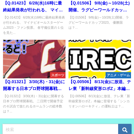
【Q.01423】 6/28(水)16時に最
【Q.01506】 9/8(金)～10/28(土)
終結果発表が行われる、 マイナ
開催、ラグビーワールドカップ
ビオールスターゲーム2023・フ
2023。 優勝国は？
【Q.01423】 6/28(水)16時に最終結果発表
【Q.01506】 9/8(金)～10/28(土)開催、ラ
が行われる、 マイナビオールスターゲー
グビーワールドカップ2023。 優勝国
ァン投票。 各守備位置の１位を
ム2023・ファン投票。 各守備位置の１位
は？...
見た時、最も選出された選手の
を見た...
多い球団は？
スポーツ
アニメ・ゲーム
【Q.01321】 3/30(木)・31(金)に
【Q.00506】 8/13(金)に放送、テ
開幕する日本プロ野球開幕戦。
レ東「新幹線変形ロボZ」本編に
二日間で開催予定の６試合で放
登場する「シンカリオンハロー
【Q.01321】 3/30(木)・31(金)に開幕する
【Q.00506】 8/13(金)に放送、テレ東「新
日本プロ野球開幕戦。 二日間で開催予定
幹線変形ロボZ」本編に登場する「シンカ
たれるホームランの総本数は？
キティ」の運転士は？
の６試合で放たれるホームランの総本数
リオンハローキティ」の運転士は？...
は？...