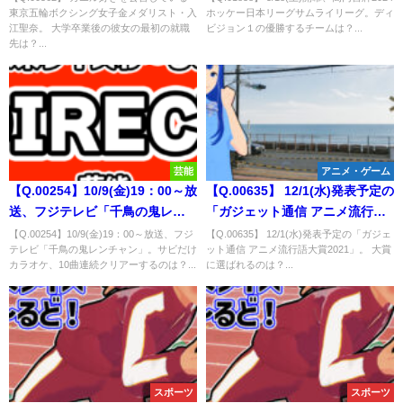
東京五輪ボクシング女子金メダリスト・入
ホッケー日本リーグサムライリーグ。ディ
学卒業後の彼女の最初の就職先
の優勝するチームは？
江聖奈。 大学卒業後の彼女の最初の就職
ビジョン１の優勝するチームは？...
は？
先は？...
芸能
アニメ・ゲーム
【Q.00254】10/9(金)19：00～放
【Q.00635】 12/1(水)発表予定の
送、フジテレビ「千鳥の鬼レン
「ガジェット通信 アニメ流行語
チャン」。サビだけカラオケ、
大賞2021」。 大賞に選ばれるの
【Q.00254】10/9(金)19：00～放送、フジ
【Q.00635】 12/1(水)発表予定の「ガジェ
テレビ「千鳥の鬼レンチャン」。サビだけ
ット通信 アニメ流行語大賞2021」。 大賞
10曲連続クリアーするのは？
は？
カラオケ、10曲連続クリアーするのは？...
に選ばれるのは？...
スポーツ
スポーツ