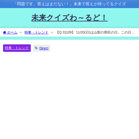
「問題です。答えはまだない！」未来で答えが待ってるクイズ
未来クイズわ～るど！
ホーム
時事・トレンド
【Q.01109】 11/20(日)は山梨の県民の日。この日、
選択肢の中で山梨県公式Twitterが最初にツイートする内容は？
時事・トレンド
Direct