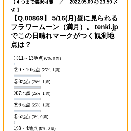
【 4 つまで選択可能 ／ 2022.05.09 @ 23:59 〆
切 】
【Q.00869】 5/16(月)昼に見られる
フラワームーン（満月）。 tenki.jp
でこの日晴れマークがつく観測地
点は？
①11～13地点
(0%, 0 票)
②9・10地点
(25%, 1 票)
③8地点
(25%, 1 票)
④7地点
(25%, 1 票)
⑤6地点
(25%, 1 票)
⑥5地点
(0%, 0 票)
⑦3・4地点
(0%, 0 票)