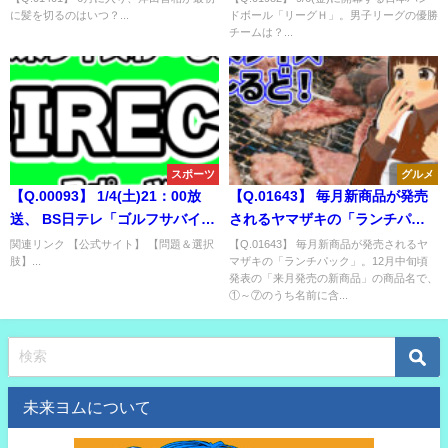
に髪を切るのはいつ？...
ドボール「リーグＨ」。男子リーグの優勝
は？
チームは？...
スポーツ
グルメ
【Q.00093】 1/4(土)21：00放
【Q.01643】 毎月新商品が発売
送、 BS日テレ「ゴルフサバイバ
されるヤマザキの「ランチパッ
ルSP・トッププロ大会」。 優勝
ク」。12月中旬頃発表の「来月
関連リンク 【公式サイト】 【問題＆選択
【Q.01643】 毎月新商品が発売されるヤ
肢】...
マザキの「ランチパック」。12月中旬頃
者は？
発売の新商品」の商品名で、①
発表の「来月発売の新商品」の商品名で、
～⑦のうち名前に含まれる単語
①～⑦のうち名前に含...
は？
未来ヨムについて