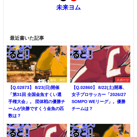
未来ヨム
最近書いた記事
趣味・雑学
スポーツ
【Q.02873】 8/23(日)開催
【Q.02860】 8/22(土)開幕、
「第31回 全国金魚すくい選
女子プロサッカー「2026/27
手権大会」。 団体戦の優勝チ
SOMPO WEリーグ」。優勝
ームが決勝ですくう金魚の匹
チームは？
数は？