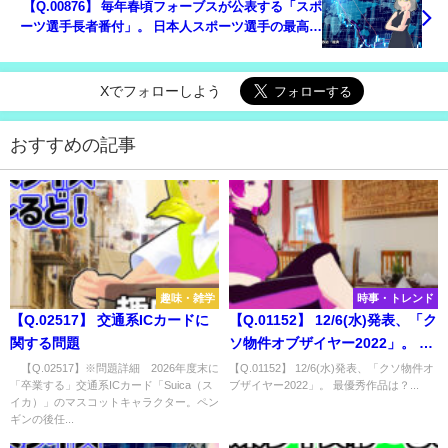
【Q.00876】 毎年春頃フォーブスが公表する「スポ
ーツ選手長者番付」。 日本人スポーツ選手の最高順
位は？
Xでフォローしよう
おすすめの記事
趣味・雑学
時事・トレンド
【Q.02517】 交通系ICカードに
【Q.01152】 12/6(水)発表、「ク
関する問題
ソ物件オブザイヤー2022」。 最
優秀作品は？
【Q.02517】※問題詳細 2026年度末に
【Q.01152】 12/6(水)発表、「クソ物件オ
「卒業する」交通系ICカード「Suica（ス
ブザイヤー2022」。 最優秀作品は？...
イカ）」のマスコットキャラクター。ペン
ギンの後任...