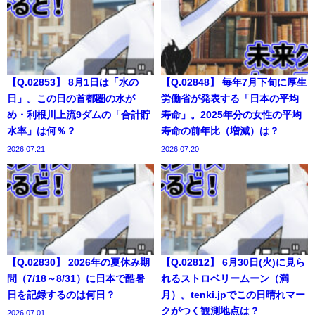
【Q.02853】 8月1日は「水の
【Q.02848】 毎年7月下旬に厚生
日」。この日の首都圏の水が
労働省が発表する「日本の平均
め・利根川上流9ダムの「合計貯
寿命」。2025年分の女性の平均
水率」は何％？
寿命の前年比（増減）は？
2026.07.21
2026.07.20
【Q.02830】 2026年の夏休み期
【Q.02812】 6月30日(火)に見ら
間（7/18～8/31）に日本で酷暑
れるストロベリームーン（満
日を記録するのは何日？
月）。tenki.jpでこの日晴れマー
クがつく観測地点は？
2026.07.01