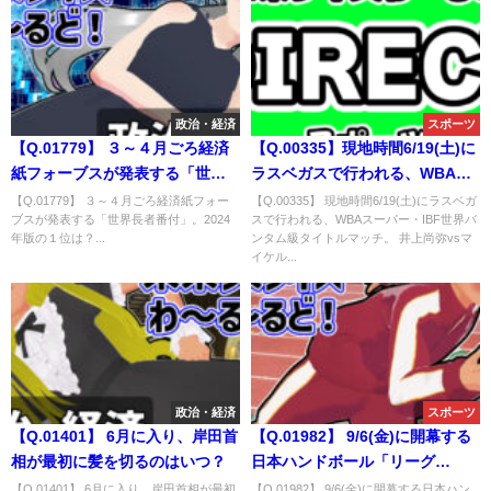
政治・経済
スポーツ
【Q.01779】 ３～４月ごろ経済
【Q.00335】現地時間6/19(土)に
紙フォーブスが発表する「世界
ラスベガスで行われる、WBAス
長者番付」。2024年版の１位
ーパー・IBF世界バンタム級タイ
【Q.01779】 ３～４月ごろ経済紙フォー
【Q.00335】 現地時間6/19(土)にラスベガ
ブスが発表する「世界長者番付」。2024
スで行われる、WBAスーパー・IBF世界バ
は？
トルマッチ。井上尚弥vsマイケ
年版の１位は？...
ンタム級タイトルマッチ。 井上尚弥vsマ
ル・ダスマリナスの対戦結果
イケル...
は？
政治・経済
スポーツ
【Q.01401】 6月に入り、岸田首
【Q.01982】 9/6(金)に開幕する
相が最初に髪を切るのはいつ？
日本ハンドボール「リーグ
Ｈ」。男子リーグの優勝チーム
【Q.01401】 6月に入り、岸田首相が最初
【Q.01982】 9/6(金)に開幕する日本ハン