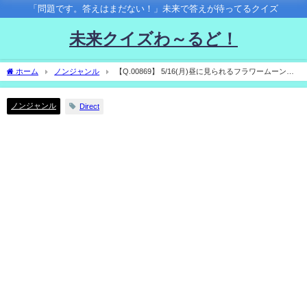
「問題です。答えはまだない！」未来で答えが待ってるクイズ
未来クイズわ～るど！
ホーム
ノンジャンル
【Q.00869】 5/16(月)昼に見られるフラワームーン
（満月）。 tenki.jpでこの日晴れマークがつく観測地点は？
ノンジャンル
Direct