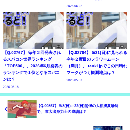
2026.06.22
【Q.02767】 毎年２回発表され
【Q.02764】 5/31(日)に見られる
るスパコン世界ランキング
今年２度目のフラワームーン
「TOP500」。2026年6月発表の
（満月）。 tenki.jpでこの日晴れ
ランキングで１位となるスパコ
マークがつく観測地点は？
ンは？
2026.05.07
2026.05.18
【Q.00867】 5/8(日)～22(日)開催の大相撲夏場所
で、 東大出身力士の成績は？