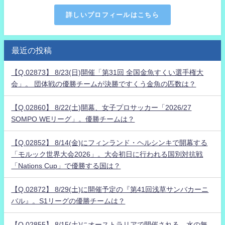
詳しいプロフィールはこちら
最近の投稿
【Q.02873】 8/23(日)開催「第31回 全国金魚すくい選手権大
会」。 団体戦の優勝チームが決勝ですくう金魚の匹数は？
【Q.02860】 8/22(土)開幕、女子プロサッカー「2026/27
SOMPO WEリーグ」。優勝チームは？
【Q.02852】 8/14(金)にフィンランド・ヘルシンキで開幕する
「モルック世界大会2026」。大会初日に行われる国別対抗戦
「Nations Cup」で優勝する国は？
【Q.02872】 8/29(土)に開催予定の『第41回浅草サンバカーニ
バル』。S1リーグの優勝チームは？
【Q.02855】 8/15(土)にオーストラリアで開催される、水の無