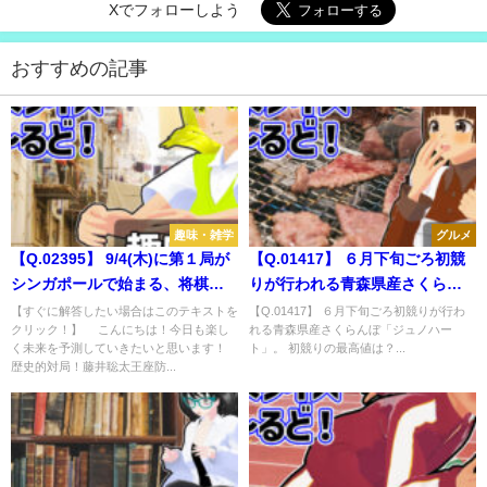
Xでフォローしよう
おすすめの記事
趣味・雑学
グルメ
【Q.02395】 9/4(木)に第１局が
【Q.01417】 ６月下旬ごろ初競
シンガポールで始まる、将棋
りが行われる青森県産さくらん
「第73期王座戦」五番勝負。藤
ぼ「ジュノハート」。 初競りの
【すぐに解答したい場合はこのテキストを
【Q.01417】 ６月下旬ごろ初競りが行わ
クリック！】 こんにちは！今日も楽し
れる青森県産さくらんぼ「ジュノハー
井聡太王座vs伊藤匠叡王の対戦
最高値は？
く未来を予測していきたいと思います！
ト」。 初競りの最高値は？...
結果は？
歴史的対局！藤井聡太王座防...