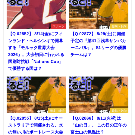
スポーツ
趣味・雑学
【Q.02852】 8/14(金)にフィ
【Q.02872】 8/29(土)に開催
ンランド・ヘルシンキで開幕
予定の『第41回浅草サンバカ
する「モルック世界大会
ーニバル』。S1リーグの優勝
2026」。大会初日に行われる
チームは？
国別対抗戦「Nations Cup」
で優勝する国は？
趣味・雑学
趣味・雑学
【Q.02855】 8/15(土)にオー
【Q.02866】 8/11(火祝)は
ストラリアで開催される、水
「山の日」。 この日の正午の
の無い川のボートレース大会
富士山の気温は？