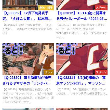
趣味・雑学
スポーツ
【Q.00652】 12月下旬発表予
【Q.02012】 10/11(金)に開幕す
定、「えほん大賞」。 絵本部門
る男子バレーボール「2024-25
で大賞を受賞するのは？
大同生命SV.LEAGUE MEN」。
【Q.00652】 12月下旬発表予定、「えほ
【Q.02012】 10/11(金)に開幕する男子バ
ん大賞」。 絵本部門で大賞を受賞するの
レーボール「2024-25 大同生命
今シーズンの優勝チームは？
は？...
SV.LEAGUE MEN」。今シーズンの優勝チ
ーム...
グルメ
スポーツ
【Q.02320】 毎月新商品が発売
【Q.02231】 3/2(日)開催の「東
されるヤマザキの「ランチパッ
京マラソン2025」。マラソン男
ク」。6月中旬頃発表の「来月発
子の優勝選手は？
【Q.02320】 毎月新商品が発売されるヤ
【Q.02231】 3/2(日)開催の「東京マラソ
マザキの「ランチパック」。6月中旬頃発
ン2025」。マラソン男子の優勝選手は？...
売の新商品」の商品名で、①～
表の「来月発売の新商品」の商品名で、①
⑦のうち名前に含まれる単語
～⑦のうち名前に含ま...
は？