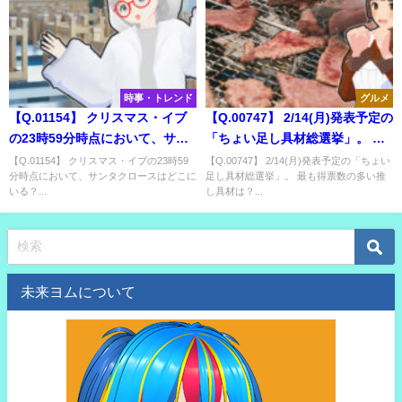
時事・トレンド
グルメ
【Q.01154】 クリスマス・イブ
【Q.00747】 2/14(月)発表予定の
の23時59分時点において、サン
「ちょい足し具材総選挙」。 最
タクロースはどこにいる？
も得票数の多い推し具材は？
【Q.01154】 クリスマス・イブの23時59
【Q.00747】 2/14(月)発表予定の「ちょい
分時点において、サンタクロースはどこに
足し具材総選挙」。 最も得票数の多い推
いる？...
し具材は？...
未来ヨムについて