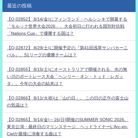
最近の投稿
【Q.02852】 8/14(金)にフィンランド・ヘルシンキで開幕する
「モルック世界大会2026」。大会初日に行われる国別対抗戦
「Nations Cup」で優勝する国は？
【Q.02872】 8/29(土)に開催予定の『第41回浅草サンバカーニ
バル』。S1リーグの優勝チームは？
【Q.02855】 8/15(土)にオーストラリアで開催される、水の無
い川のボートレース大会「ヘンリー・オン・トッド・レガッ
タ」。今年の大会の結末は？
【Q.02866】 8/11(火祝)は「山の日」。 この日の正午の富士山
の気温は？
【Q.02865】 8/14(金)～16(日)開催のSUMMER SONIC 2026。
東京公演・最終日のマリンステージ、ヘッドライナーL'Arc-en-
Cielが最後に演奏する曲は？