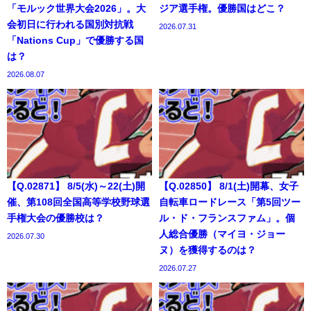
「モルック世界大会2026」。大
ジア選手権。優勝国はどこ？
会初日に行われる国別対抗戦
2026.07.31
「Nations Cup」で優勝する国
は？
2026.08.07
【Q.02871】 8/5(水)～22(土)開
【Q.02850】 8/1(土)開幕、女子
催、第108回全国高等学校野球選
自転車ロードレース「第5回ツー
手権大会の優勝校は？
ル・ド・フランスファム」。個
人総合優勝（マイヨ・ジョー
2026.07.30
ヌ）を獲得するのは？
2026.07.27