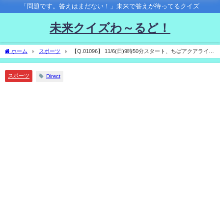
「問題です。答えはまだない！」未来で答えが待ってるクイズ
未来クイズわ～るど！
ホーム
スポーツ
【Q.01096】 11/6(日)9時50分スタート、ちばアクアライン
マラソン2022。 マラソンの優勝タイムは？
スポーツ
Direct