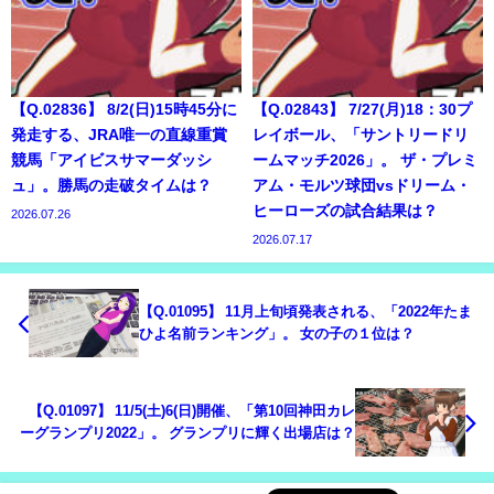
【Q.02836】 8/2(日)15時45分に
【Q.02843】 7/27(月)18：30プ
発走する、JRA唯一の直線重賞
レイボール、「サントリードリ
競馬「アイビスサマーダッシ
ームマッチ2026」。 ザ・プレミ
ュ」。勝馬の走破タイムは？
アム・モルツ球団vsドリーム・
ヒーローズの試合結果は？
2026.07.26
2026.07.17
【Q.01095】 11月上旬頃発表される、「2022年たま
ひよ名前ランキング」。 女の子の１位は？
【Q.01097】 11/5(土)6(日)開催、「第10回神田カレ
ーグランプリ2022」。 グランプリに輝く出場店は？