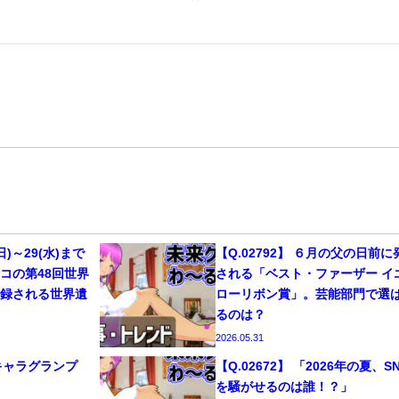
(日)～29(水)まで
【Q.02792】 ６月の父の日前に
コの第48回世界
される「ベスト・ファーザー イ
登録される世界遺
ローリボン賞」。芸能部門で選
るのは？
2026.05.31
るキャラグランプ
【Q.02672】 「2026年の夏、S
！
を騒がせるのは誰！？」