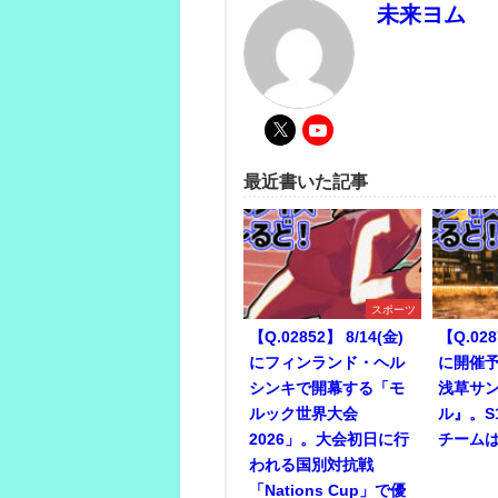
未来ヨム
最近書いた記事
スポーツ
【Q.02852】 8/14(金)
【Q.028
にフィンランド・ヘル
に開催予
シンキで開幕する「モ
浅草サ
ルック世界大会
ル』。S
2026」。大会初日に行
チーム
われる国別対抗戦
「Nations Cup」で優