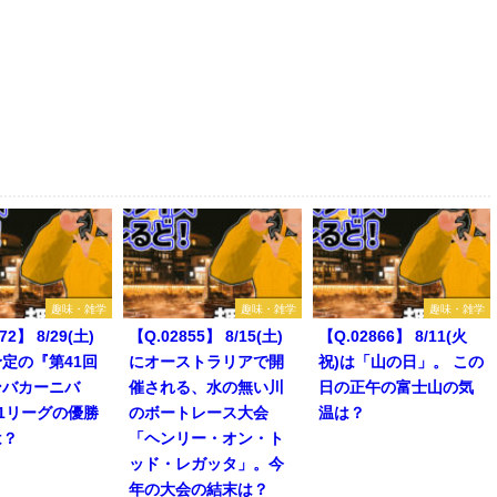
趣味・雑学
趣味・雑学
趣味・雑学
72】 8/29(土)
【Q.02855】 8/15(土)
【Q.02866】 8/11(火
定の『第41回
にオーストラリアで開
祝)は「山の日」。 この
ンバカーニバ
催される、水の無い川
日の正午の富士山の気
1リーグの優勝
のボートレース大会
温は？
は？
「ヘンリー・オン・ト
ッド・レガッタ」。今
年の大会の結末は？