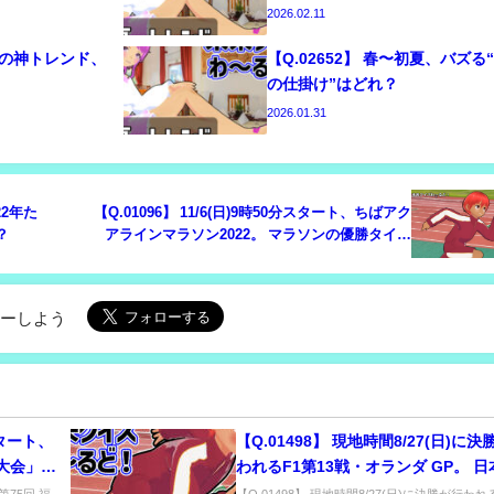
2026.02.11
世代の神トレンド、
【Q.02652】 春〜初夏、バズる
の仕掛け”はどれ？
2026.01.31
22年た
【Q.01096】 11/6(日)9時50分スタート、ちばアク
？
アラインマラソン2022。 マラソンの優勝タイム
は？
ローしよう
分スタート、
【Q.01498】 現地時間8/27(日)に
大会」。
われるF1第13戦・オランダ GP。 
ーサー、角田裕毅の順位は？