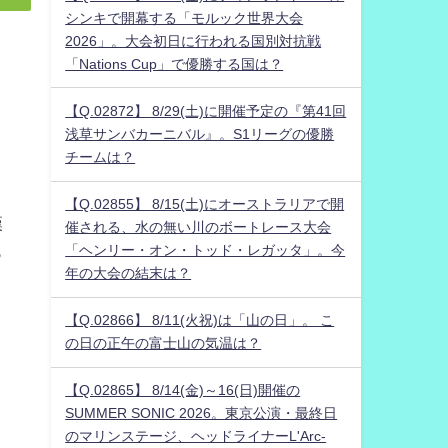
シンキで開幕する「モルック世界大会
2026」。大会初日に行われる国別対抗戦
「Nations Cup」で優勝する国は？
【Q.02872】 8/29(土)に開催予定の『第41回
浅草サンバカーニバル』。S1リーグの優勝
チームは？
【Q.02855】 8/15(土)にオーストラリアで開
漢
催される、水の無い川のボートレース大会
「ヘンリー・オン・トッド・レガッタ」。今
っ
年の大会の結末は？
【Q.02866】 8/11(火祝)は「山の日」。 こ
の日の正午の富士山の気温は？
【Q.02865】 8/14(金)～16(日)開催の
SUMMER SONIC 2026。東京公演・最終日
のマリンステージ、ヘッドライナーL'Arc-