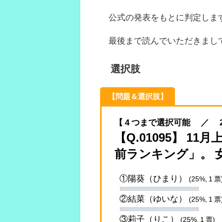
公式の発表をもとに判定しま
最後まで読んでいただきまし
選択肢
【問題＆選択肢】
【 4 つまで選択可能 ／ 2022.
【Q.01095】 1
前ランキング」。 
①陽葵（ひまり）
(25%, 1 票
②結菜（ゆいな）
(25%, 1 票
③莉子（りこ）
(25%, 1 票)