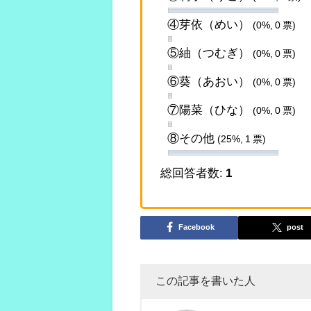
④芽依（めい）
(0%, 0 票)
⑤紬（つむぎ）
(0%, 0 票)
⑥葵（あおい）
(0%, 0 票)
⑦陽菜（ひな）
(0%, 0 票)
⑧その他
(25%, 1 票)
総回答者数:
1
Facebook
post
この記事を書いた人