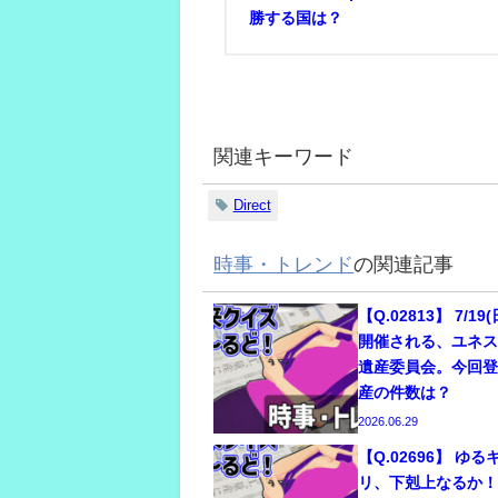
勝する国は？
関連キーワード
Direct
時事・トレンド
の関連記事
【Q.02813】 7/19
開催される、ユネス
遺産委員会。今回
産の件数は？
2026.06.29
【Q.02696】 ゆ
リ、下剋上なるか