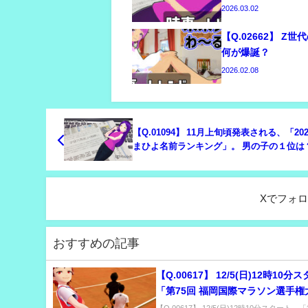
2026.03.02
【Q.02662】 Z
何が爆誕？
2026.02.08
【Q.01094】 11月上旬頃発表される、「20
まひよ名前ランキング」。 男の子の１位は
Xでフォ
おすすめの記事
【Q.00617】 12/5(日)12時10
「第75回 福岡国際マラソン選手権
優勝するのは？