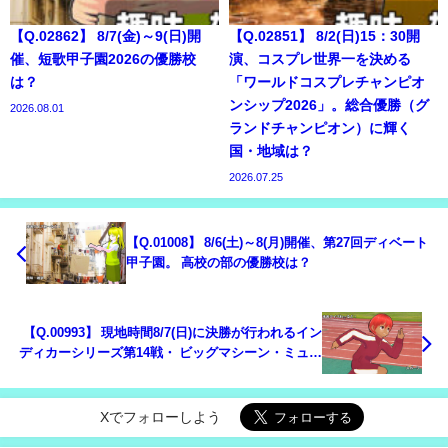
【Q.02862】 8/7(金)～9(日)開
【Q.02851】 8/2(日)15：30開
催、短歌甲子園2026の優勝校
演、コスプレ世界一を決める
は？
「ワールドコスプレチャンピオ
ンシップ2026」。総合優勝（グ
2026.08.01
ランドチャンピオン）に輝く
国・地域は？
2026.07.25
【Q.01008】 8/6(土)～8(月)開催、第27回ディベート
甲子園。 高校の部の優勝校は？
【Q.00993】 現地時間8/7(日)に決勝が行われるイン
ディカーシリーズ第14戦・ ビッグマシーン・ミュー
ジックシティ・グランプリ。日本人レーサー、佐藤
琢磨の順位は？
Xでフォローしよう