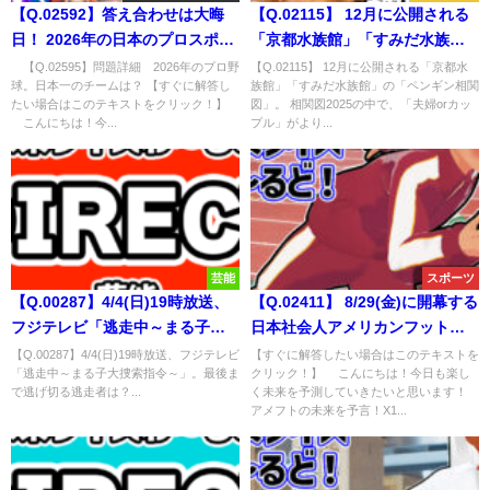
【Q.02592】答え合わせは大晦
【Q.02115】 12月に公開される
日！ 2026年の日本のプロスポー
「京都水族館」「すみだ水族
ツに関する問題
館」の「ペンギン相関図」。 相
【Q.02595】問題詳細 2026年のプロ野
【Q.02115】 12月に公開される「京都水
球。日本一のチームは？ 【すぐに解答し
族館」「すみだ水族館」の「ペンギン相関
関図2025の中で、「夫婦orカッ
たい場合はこのテキストをクリック！】
図」。 相関図2025の中で、「夫婦orカッ
プル」がより多く成立している
こんにちは！今...
プル」がより...
のは？
芸能
スポーツ
【Q.00287】4/4(日)19時放送、
【Q.02411】 8/29(金)に開幕する
フジテレビ「逃走中～まる子大
日本社会人アメリカンフットボ
捜索指令～」。最後まで逃げ切
ール・X1 Super秋季リーグの優
【Q.00287】4/4(日)19時放送、フジテレビ
【すぐに解答したい場合はこのテキストを
「逃走中～まる子大捜索指令～」。最後ま
クリック！】 こんにちは！今日も楽し
る逃走者は？
勝チームは？
で逃げ切る逃走者は？...
く未来を予測していきたいと思います！
アメフトの未来を予言！X1...