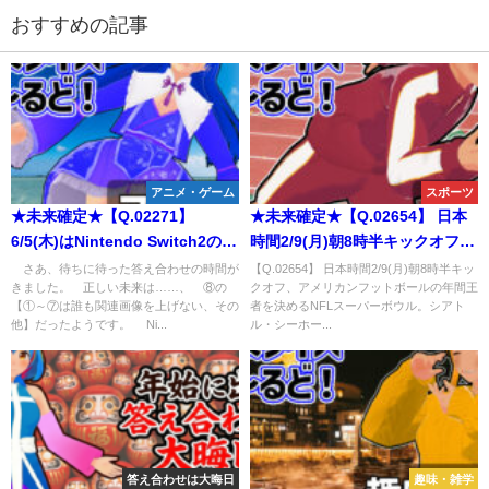
おすすめの記事
アニメ・ゲーム
スポーツ
★未来確定★【Q.02271】
★未来確定★【Q.02654】 日本
6/5(木)はNintendo Switch2の発
時間2/9(月)朝8時半キックオフ、
売日。 選択肢①～⑦の中で、こ
アメリカンフットボールの年間
さあ、待ちに待った答え合わせの時間が
【Q.02654】 日本時間2/9(月)朝8時半キッ
きました。 正しい未来は……、 ⑧の
クオフ、アメリカンフットボールの年間王
の日最初にツイッターに
王者を決めるNFLスーパーボウ
【①～⑦は誰も関連画像を上げない、その
者を決めるNFLスーパーボウル。シアト
Nintendo Switch2に関する画像
ル。シアトル・シーホークスvs
他】だったようです。 Ni...
ル・シーホー...
を投稿する人は？
ニューイングランド・ペイトリ
オッツの試合結果は？
答え合わせは大晦日
趣味・雑学