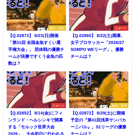
趣味・雑学
スポーツ
【Q.02873】 8/23(日)開催
【Q.02860】 8/22(土)開幕、
「第31回 全国金魚すくい選
女子プロサッカー「2026/27
手権大会」。 団体戦の優勝チ
SOMPO WEリーグ」。優勝
ームが決勝ですくう金魚の匹
チームは？
数は？
スポーツ
趣味・雑学
【Q.02852】 8/14(金)にフィ
【Q.02872】 8/29(土)に開催
ンランド・ヘルシンキで開幕
予定の『第41回浅草サンバカ
する「モルック世界大会
ーニバル』。S1リーグの優勝
2026」。大会初日に行われる
チームは？