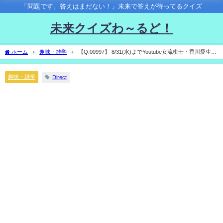
「問題です。答えはまだない！」未来で答えが待ってるクイズ
未来クイズわ～るど！
ホーム
趣味・雑学
【Q.00997】 8/31(水)までYoutube女流棋士・香川愛生チ
ャンネルで行われる 「夏の将棋ウォーズ100勝チャレンジ」の結果は？
趣味・雑学
Direct