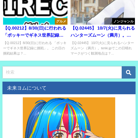
グルメ
ノンジャンル
【Q.00212】8/30(日)に行われる
【Q.02445】 10/7(火)に見られる
「ポッキーでギネス世界記録に
ハンターズムーン（満月）。
挑戦」。 この日の挑戦結果は？
tenki.jpでこの日晴れマークがつ
【Q.00212】8/30(日)に行われる 「ポッキ
【Q.02445】 10/7(火)に見られるハンター
ーでギネス世界記録に挑戦」。 この日の
ズムーン（満月）。tenki.jpでこの日晴れ
く観測地点は？
挑戦結果は？...
マークがつく観測地点は？...
未来ヨムについて