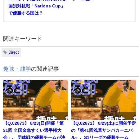
国別対抗戦「Nations Cup」
で優勝する国は？
関連キーワード
Direct
趣味・雑学
の関連記事
【Q.02873】 8/23(日)開催「第
【Q.02872】 8/29(土)に開催予定
31回 全国金魚すくい選手権大
の『第41回浅草サンバカーニバ
会」。 団体戦の優勝チームが決
ル』。S1リーグの優勝チーム