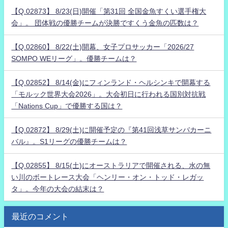
【Q.02873】 8/23(日)開催「第31回 全国金魚すくい選手権大
会」。 団体戦の優勝チームが決勝ですくう金魚の匹数は？
【Q.02860】 8/22(土)開幕、女子プロサッカー「2026/27
SOMPO WEリーグ」。優勝チームは？
【Q.02852】 8/14(金)にフィンランド・ヘルシンキで開幕する
「モルック世界大会2026」。大会初日に行われる国別対抗戦
「Nations Cup」で優勝する国は？
【Q.02872】 8/29(土)に開催予定の『第41回浅草サンバカーニ
バル』。S1リーグの優勝チームは？
【Q.02855】 8/15(土)にオーストラリアで開催される、水の無
い川のボートレース大会「ヘンリー・オン・トッド・レガッ
タ」。今年の大会の結末は？
最近のコメント