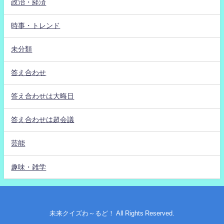
政治・経済
時事・トレンド
未分類
答え合わせ
答え合わせは大晦日
答え合わせは超会議
芸能
趣味・雑学
未来クイズわ～るど！ All Rights Reserved.