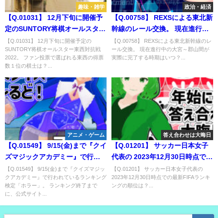
趣味・雑学
政治・経済
【Q.01031】 12月下旬に開催予
【Q.00758】 REXSによる東北新
定のSUNTORY将棋オールスター
幹線のレール交換。 現在進行中
東西対抗戦2022。 ファン投票で
の大宮～郡山間が実際に完了す
【Q.01031】 12月下旬に開催予定の
【Q.00758】 REXSによる東北新幹線のレ
SUNTORY将棋オールスター東西対抗戦
ール交換。 現在進行中の大宮～郡山間が
選ばれる東西の得票数１位の棋
る時期はいつ？
2022。 ファン投票で選ばれる東西の得票
実際に完了する時期はいつ？...
士は？
数１位の棋士は？...
アニメ・ゲーム
答え合わせは大晦日
【Q.01549】 9/15(金)まで『クイ
【Q.01201】 サッカー日本女子
ズマジックアカデミー』で行わ
代表の 2023年12月30日時点での
れているランキング検定「アニ
最新FIFAランキングの順位は？
【Q.01549】 9/15(金)まで『クイズマジッ
【Q.01201】 サッカー日本女子代表の
クアカデミー』で行われているランキング
2023年12月30日時点での最新FIFAランキ
マル」。 ランキング終了まで
検定「ホラー」。 ランキング終了まで
ングの順位は？...
に、公式サイトに掲載される
に、公式サイト...
3000点以上獲得するプレイヤー
の人数は？