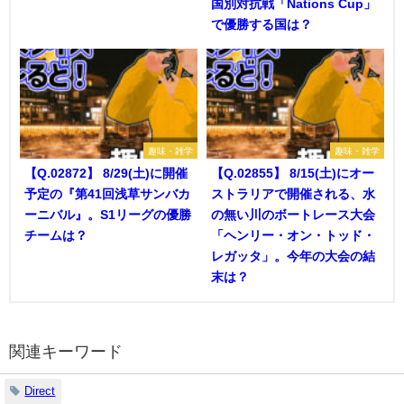
国別対抗戦「Nations Cup」
で優勝する国は？
趣味・雑学
趣味・雑学
【Q.02872】 8/29(土)に開催
【Q.02855】 8/15(土)にオー
予定の『第41回浅草サンバカ
ストラリアで開催される、水
ーニバル』。S1リーグの優勝
の無い川のボートレース大会
チームは？
「ヘンリー・オン・トッド・
レガッタ」。今年の大会の結
末は？
関連キーワード
Direct