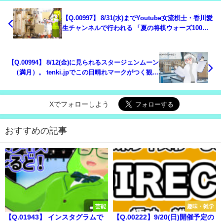
【Q.00997】 8/31(水)までYoutube女流棋士・香川愛
生チャンネルで行われる 「夏の将棋ウォーズ100勝
チャレンジ」の結果は？
【Q.00994】 8/12(金)に見られるスタージェンムーン
（満月）。 tenki.jpでこの日晴れマークがつく観測
地点は？
Xでフォローしよう
おすすめの記事
芸能
趣味・雑学
【Q.01943】 インスタグラムで
【Q.00222】9/20(日)開催予定の