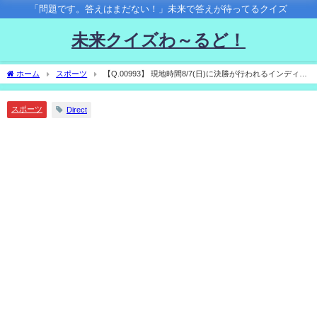
「問題です。答えはまだない！」未来で答えが待ってるクイズ
未来クイズわ～るど！
ホーム
スポーツ
【Q.00993】 現地時間8/7(日)に決勝が行われるインディカ
ーシリーズ第14戦・ ビッグマシーン・ミュージックシティ・グランプリ。日本人レー
サー、佐藤琢磨の順位は？
スポーツ
Direct