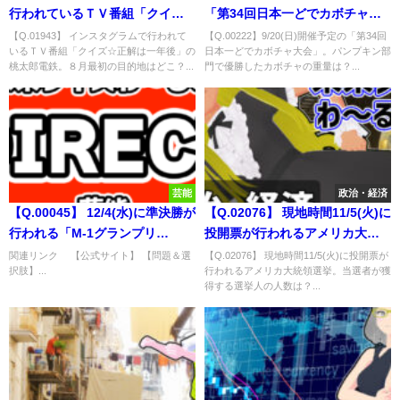
行われているＴＶ番組「クイズ
「第34回日本一どでカボチャ大
☆正解は一年後」の桃太郎電
会」。パンプキン部門で優勝し
【Q.01943】 インスタグラムで行われて
【Q.00222】9/20(日)開催予定の「第34回
いるＴＶ番組「クイズ☆正解は一年後」の
日本一どでカボチャ大会」。パンプキン部
鉄。８月最初の目的地はどこ？
たカボチャの重量は？
桃太郎電鉄。８月最初の目的地はどこ？...
門で優勝したカボチャの重量は？...
芸能
政治・経済
【Q.00045】 12/4(水)に準決勝が
【Q.02076】 現地時間11/5(火)に
行われる「M-1グランプリ
投開票が行われるアメリカ大統
2019」。 決勝進出コンビのうち
領選挙。当選者が獲得する選挙
関連リンク 【公式サイト】 【問題＆選
【Q.02076】 現地時間11/5(火)に投開票が
択肢】...
行われるアメリカ大統領選挙。当選者が獲
50音順で最初にくるのは？
人の人数は？
得する選挙人の人数は？...