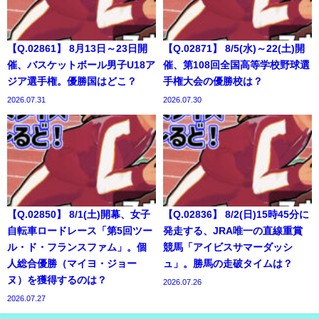
【Q.02861】 8月13日～23日開
【Q.02871】 8/5(水)～22(土)開
催、バスケットボール男子U18ア
催、第108回全国高等学校野球選
ジア選手権。優勝国はどこ？
手権大会の優勝校は？
2026.07.31
2026.07.30
【Q.02850】 8/1(土)開幕、女子
【Q.02836】 8/2(日)15時45分に
自転車ロードレース「第5回ツー
発走する、JRA唯一の直線重賞
ル・ド・フランスファム」。個
競馬「アイビスサマーダッシ
人総合優勝（マイヨ・ジョー
ュ」。勝馬の走破タイムは？
ヌ）を獲得するのは？
2026.07.26
2026.07.27