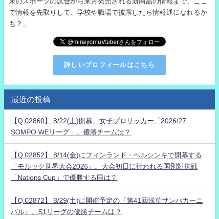
末のスポーツの試合から来月発売される新商品の情報まで、ここ
で情報を先取りして、学校や職場で披露したら情報通になれるか
も？」
詳しいプロフィールはこちら
最近の投稿
【Q.02860】 8/22(土)開幕、女子プロサッカー「2026/27
SOMPO WEリーグ」。優勝チームは？
【Q.02852】 8/14(金)にフィンランド・ヘルシンキで開幕する
「モルック世界大会2026」。大会初日に行われる国別対抗戦
「Nations Cup」で優勝する国は？
【Q.02872】 8/29(土)に開催予定の『第41回浅草サンバカーニ
バル』。S1リーグの優勝チームは？