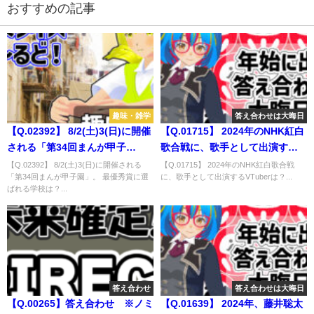
おすすめの記事
趣味・雑学
答え合わせは大晦日
【Q.02392】 8/2(土)3(日)に開催
【Q.01715】 2024年のNHK紅白
される「第34回まんが甲子
歌合戦に、歌手として出演する
園」。 最優秀賞に選ばれる学校
VTuberは？
【Q.02392】 8/2(土)3(日)に開催される
【Q.01715】 2024年のNHK紅白歌合戦
「第34回まんが甲子園」。 最優秀賞に選
に、歌手として出演するVTuberは？...
は？
ばれる学校は？...
答え合わせ
答え合わせは大晦日
【Q.00265】答え合わせ ※ノミ
【Q.01639】 2024年、藤井聡太