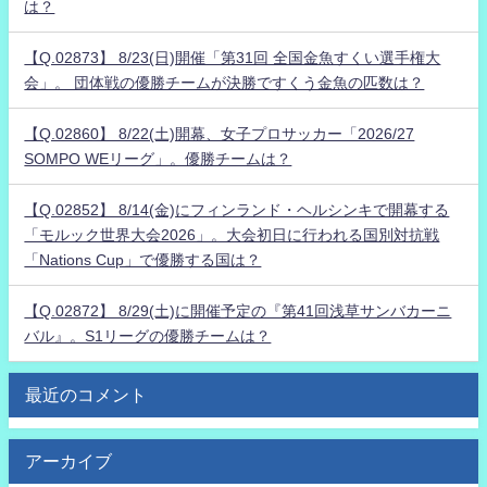
は？
【Q.02873】 8/23(日)開催「第31回 全国金魚すくい選手権大
会」。 団体戦の優勝チームが決勝ですくう金魚の匹数は？
【Q.02860】 8/22(土)開幕、女子プロサッカー「2026/27
SOMPO WEリーグ」。優勝チームは？
【Q.02852】 8/14(金)にフィンランド・ヘルシンキで開幕する
「モルック世界大会2026」。大会初日に行われる国別対抗戦
「Nations Cup」で優勝する国は？
【Q.02872】 8/29(土)に開催予定の『第41回浅草サンバカーニ
バル』。S1リーグの優勝チームは？
最近のコメント
アーカイブ