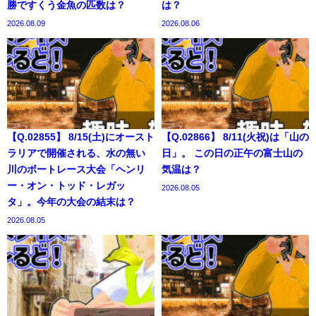
勝ですくう金魚の匹数は？
は？
2026.08.09
2026.08.06
【Q.02855】 8/15(土)にオースト
【Q.02866】 8/11(火祝)は「山の
ラリアで開催される、水の無い
日」。 この日の正午の富士山の
川のボートレース大会「ヘンリ
気温は？
ー・オン・トッド・レガッ
2026.08.05
タ」。今年の大会の結末は？
2026.08.05