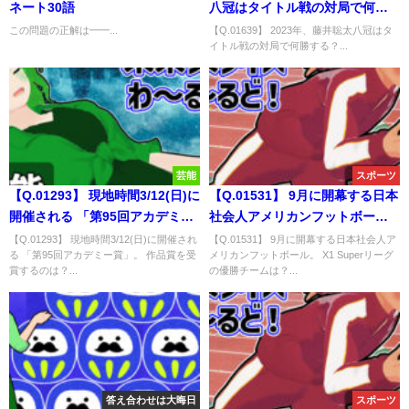
ネート30語
八冠はタイトル戦の対局で何勝
する？
この問題の正解は━━...
【Q.01639】 2023年、藤井聡太八冠はタ
イトル戦の対局で何勝する？...
芸能
スポーツ
【Q.01293】 現地時間3/12(日)に
【Q.01531】 9月に開幕する日本
開催される 「第95回アカデミー
社会人アメリカンフットボー
賞」。 作品賞を受賞するのは？
ル。 X1 Superリーグの優勝チー
【Q.01293】 現地時間3/12(日)に開催され
【Q.01531】 9月に開幕する日本社会人ア
る 「第95回アカデミー賞」。 作品賞を受
メリカンフットボール。 X1 Superリーグ
ムは？
賞するのは？...
の優勝チームは？...
答え合わせは大晦日
スポーツ