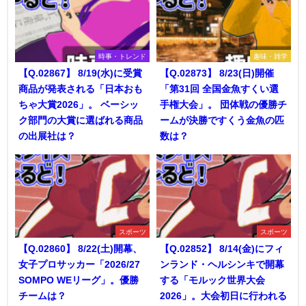
時事・トレンド
趣味・雑学
【Q.02867】 8/19(水)に受賞
【Q.02873】 8/23(日)開催
商品が発表される「日本おも
「第31回 全国金魚すくい選
ちゃ大賞2026」。 ベーシッ
手権大会」。 団体戦の優勝チ
ク部門の大賞に選ばれる商品
ームが決勝ですくう金魚の匹
の出展社は？
数は？
スポーツ
スポーツ
【Q.02860】 8/22(土)開幕、
【Q.02852】 8/14(金)にフィ
女子プロサッカー「2026/27
ンランド・ヘルシンキで開幕
SOMPO WEリーグ」。優勝
する「モルック世界大会
チームは？
2026」。大会初日に行われる