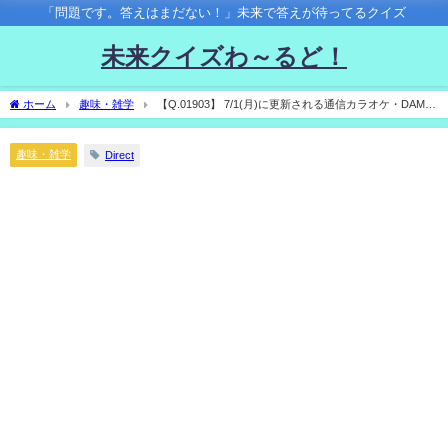
「問題です。答えはまだない！」未来で答えが待ってるクイズ
未来クイズわ～るど！
ホーム
趣味・雑学
【Q.01903】 7/1(月)に更新される通信カラオケ・DAMの
各種ランキング。 VTuberの上半期ランキングで１位になるのは？
趣味・雑学
Direct