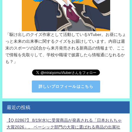
「駆け出しのクイズ作家として活動しているVTuber。お昼にちょ
っと未来の出来事に関するクイズをお届けしています。内容は週
末のスポーツの試合から来月発売される新商品の情報まで、ここ
で情報を先取りして、学校や職場で披露したら情報通になれるか
も？」
詳しいプロフィールはこちら
最近の投稿
【Q.02867】 8/19(水)に受賞商品が発表される「日本おもちゃ
大賞2026」。 ベーシック部門の大賞に選ばれる商品の出展社