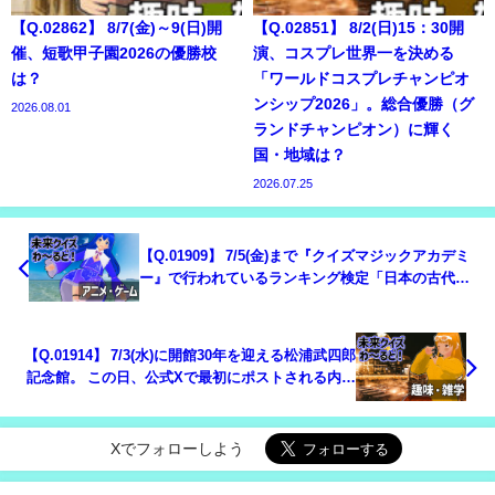
【Q.02862】 8/7(金)～9(日)開
【Q.02851】 8/2(日)15：30開
催、短歌甲子園2026の優勝校
演、コスプレ世界一を決める
は？
「ワールドコスプレチャンピオ
ンシップ2026」。総合優勝（グ
2026.08.01
ランドチャンピオン）に輝く
国・地域は？
2026.07.25
【Q.01909】 7/5(金)まで『クイズマジックアカデミ
ー』で行われているランキング検定「日本の古代・
中世史」。ランキング終了までに、公式サイトに掲
載される3000点以上獲得するプレイヤーの人数は？
【Q.01914】 7/3(水)に開館30年を迎える松浦武四郎
記念館。 この日、公式Xで最初にポストされる内容
は？
Xでフォローしよう