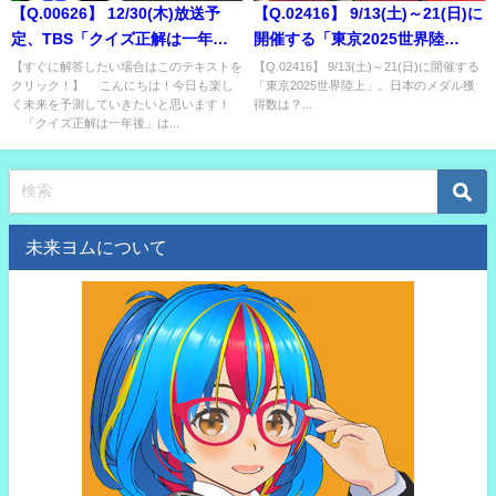
【Q.00626】 12/30(木)放送予
【Q.02416】 9/13(土)～21(日)に
定、TBS「クイズ正解は一年
開催する「東京2025世界陸
後」。 「2021年、結婚しそうな
上」。日本のメダル獲得数は？
【すぐに解答したい場合はこのテキストを
【Q.02416】 9/13(土)～21(日)に開催する
クリック！】 こんにちは！今日も楽し
「東京2025世界陸上」。日本のメダル獲
芸能人は？」問題で、最初に出
く未来を予測していきたいと思います！
得数は？...
演者が正解するカップルは？
「クイズ正解は一年後」は...
未来ヨムについて