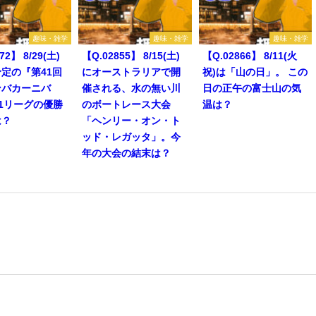
趣味・雑学
趣味・雑学
趣味・雑学
72】 8/29(土)
【Q.02855】 8/15(土)
【Q.02866】 8/11(火
定の『第41回
にオーストラリアで開
祝)は「山の日」。 この
ンバカーニバ
催される、水の無い川
日の正午の富士山の気
1リーグの優勝
のボートレース大会
温は？
は？
「ヘンリー・オン・ト
ッド・レガッタ」。今
年の大会の結末は？