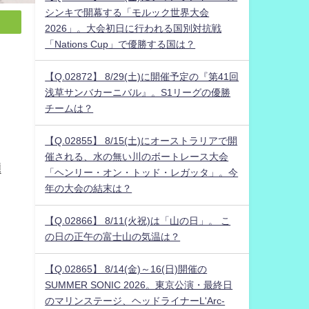
シンキで開幕する「モルック世界大会
2026」。大会初日に行われる国別対抗戦
「Nations Cup」で優勝する国は？
【Q.02872】 8/29(土)に開催予定の『第41回
浅草サンバカーニバル』。S1リーグの優勝
チームは？
【Q.02855】 8/15(土)にオーストラリアで開
催される、水の無い川のボートレース大会
題
「ヘンリー・オン・トッド・レガッタ」。今
年の大会の結末は？
【Q.02866】 8/11(火祝)は「山の日」。 こ
の日の正午の富士山の気温は？
【Q.02865】 8/14(金)～16(日)開催の
SUMMER SONIC 2026。東京公演・最終日
のマリンステージ、ヘッドライナーL'Arc-