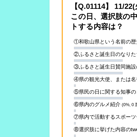
【Q.01114】 1
この日、選択肢の中で
トする内容は？
①和歌山県という名前の
②ふるさと誕生日のなり
③ふるさと誕生日賛同施設
④県の観光大使、または名
⑤県民の日に関する知事の
⑥県内のグルメ紹介
(0%, 0 
⑦県内で活動するスポーツ
⑧選択肢に挙げた内容のtw