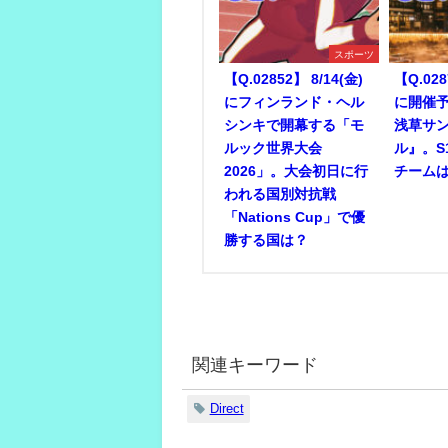
スポーツ
【Q.02852】 8/14(金)
【Q.028
にフィンランド・ヘル
に開催予
シンキで開幕する「モ
浅草サ
ルック世界大会
ル』。S
2026」。大会初日に行
チーム
われる国別対抗戦
「Nations Cup」で優
勝する国は？
関連キーワード
Direct