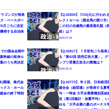
日ドラゴンズが発表
【Q.02834】 7/14(火)に行われ
ンズ・ベースボー
レクトセール（競走馬の競り市
年5月ごろに決定
この日の当歳馬の最高落札額（
を獲得する自治体
抜）は？
2026.07.04
17までの国会会期中
【Q.02817】 ７月初旬ごろ発表
陸新幹線の延伸ル
る「第42回 読売広告大賞」。グ
ト案のうち再決定
ンプリ受賞広告主の業種は？
2026.06.21
24(水)開催、株式会
【Q.02773】 年２回、日本経済
ニックス・ホール
連合会（経団連）が発表する夏
主総会の終了時刻
与・一時金 大手企業業種別妥結
況（第1回集計・加重平均）、い
ゆる「大手企業の夏のボーナス