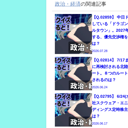
政治・経済
の関連記事
【Q.02859】 中
している「ドラゴ
ルタウン」。2027
する、優先交渉権
は？
2026.07.28
【Q.02814】 7/
に再検討される北
ート。８つのルー
されるのは？
2026.06.24
【Q.02795】 6/
社スクウェア・エ
ディングス定時株
は？
2026.06.17