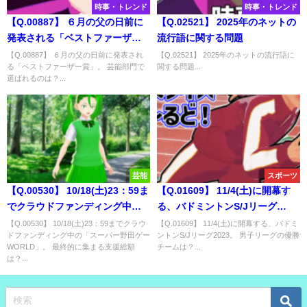
時事・トレンド
時事・トレンド
【Q.00887】 ６月の父の日前に
【Q.02521】 2025年のネットの
発表される「ベストファーザー
流行語に関する問題
賞」。 芸能部門で選ばれるの
【Q.00887】 ６月の父の日前に発表され
【Q.02521】 2025年のネットの流行語に
る「ベストファーザー賞」。 芸能部門で
関する問題...
は？
選ばれるのは？...
芸能
スポーツ
【Q.00530】 10/18(土)23：59ま
【Q.01609】 11/4(土)に開幕す
でクラウドファンディング中の
る、バドミントンS/Jリーグ
「スーパー野田ゲーWORLD」。
2023。 男子リーグの優勝チーム
【Q.00530】 10/18(土)23：59までクラウ
【Q.01609】 11/4(土)に開幕する、バドミ
ドファンディング中の「スーパー野田ゲー
ントンS/Jリーグ2023。 男子リーグの優勝
最終的に集まる支援総額は？
は？
WORLD」。 最終的に集まる支援総額
チームは？...
は？...