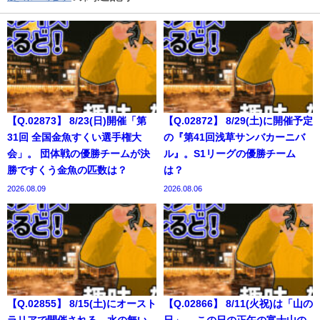
【Q.02873】 8/23(日)開催「第
【Q.02872】 8/29(土)に開催予定
31回 全国金魚すくい選手権大
の『第41回浅草サンバカーニバ
会」。 団体戦の優勝チームが決
ル』。S1リーグの優勝チーム
勝ですくう金魚の匹数は？
は？
2026.08.09
2026.08.06
【Q.02855】 8/15(土)にオースト
【Q.02866】 8/11(火祝)は「山の