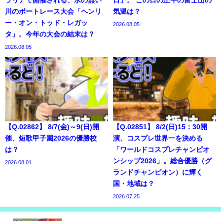
ラリアで開催される、水の無い
日」。 この日の正午の富士山の
川のボートレース大会「ヘンリ
気温は？
ー・オン・トッド・レガッ
2026.08.05
タ」。今年の大会の結末は？
2026.08.05
【Q.02862】 8/7(金)～9(日)開
【Q.02851】 8/2(日)15：30開
催、短歌甲子園2026の優勝校
演、コスプレ世界一を決める
は？
「ワールドコスプレチャンピオ
ンシップ2026」。総合優勝（グ
2026.08.01
ランドチャンピオン）に輝く
国・地域は？
2026.07.25