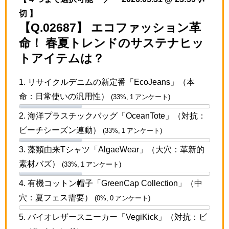
切 】
【Q.02687】 エコファッション革
命！ 春夏トレンドのサステナヒッ
トアイテムは？
1. リサイクルデニムの新定番「EcoJeans」（本
命：日常使いの汎用性）
(33%, 1 アンケート)
2. 海洋プラスチックバッグ「OceanTote」（対抗：
ビーチシーズン連動）
(33%, 1 アンケート)
3. 藻類由来Tシャツ「AlgaeWear」（大穴：革新的
素材バズ）
(33%, 1 アンケート)
4. 有機コットン帽子「GreenCap Collection」（中
穴：夏フェス需要）
(0%, 0 アンケート)
5. バイオレザースニーカー「VegiKick」（対抗：ビ