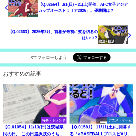
【Q.02664】 3/1(日)～21(土)開催、AFC女子アジア
カップオーストラリア2026」。優勝国は？
【Q.02663】 2026年3月、首相が最初に髪を切るの
はいつ？
Xでフォローしよう
おすすめの記事
時事・トレンド
アニメ・ゲーム
【Q.01054】11/13(日)は茨城県
【Q.01581】 11/11(土)に開幕す
民の日。 この日選択肢のうち、
る「eBASEBALLプロスピAリー