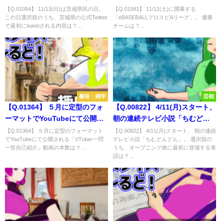
茨城県公認Vtuber「茨ひより」
グ」。 優勝チームは？
【Q.01054】 11/13(日)は茨城県民の日。
【Q.01581】 11/11(土)に開幕する
この日選択肢のうち、茨城県の公式Twitter
「eBASEBALLプロスピAリーグ」。 優勝
公式Twitterで最初にtweetされる
で最初にtweetされる内容は？...
チームは？...
内容は？
趣味・雑学
芸能
【Q.01364】 ５月に定型のフォ
【Q.00822】 4/11(月)スタート、
ーマットでYouTubeにて公開さ
朝の連続テレビ小説「ちむどん
れる「VTuber一問一答自己紹
どん」。 選択肢のうち、オープ
【Q.01364】 ５月に定型のフォーマット
【Q.00822】 4/11(月)スタート、 朝の連続
でYouTubeにて公開される「VTuber一問
テレビ小説「ちむどんどん」。 選択肢の
介」動画の本数は？
ニング曲に最初に登場する単語
一答自己紹介」動画の本数は？...
うち、オープニング曲に最初に登場する単
は？
語は？...