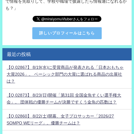
で情報を先取りして、学校や職場で披露したら情報通になれるか
も？」
詳しいプロフィールはこちら
最近の投稿
【Q.02867】 8/19(水)に受賞商品が発表される「日本おもちゃ
大賞2026」。 ベーシック部門の大賞に選ばれる商品の出展社
は？
【Q.02873】 8/23(日)開催「第31回 全国金魚すくい選手権大
会」。 団体戦の優勝チームが決勝ですくう金魚の匹数は？
【Q.02860】 8/22(土)開幕、女子プロサッカー「2026/27
SOMPO WEリーグ」。優勝チームは？