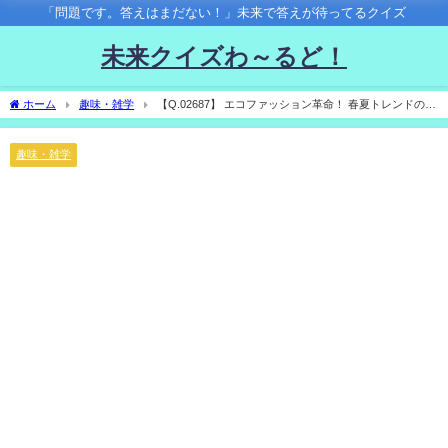
「問題です。答えはまだない！」未来で答えが待ってるクイズ
未来クイズわ～るど！
ホーム
趣味・雑学
【Q.02687】 エコファッション革命！ 春夏トレンドのサ
ステナヒットアイテムは？
趣味・雑学