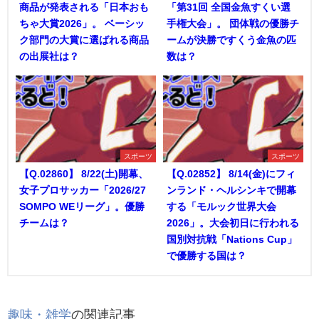
商品が発表される「日本おも
「第31回 全国金魚すくい選
ちゃ大賞2026」。 ベーシッ
手権大会」。 団体戦の優勝チ
ク部門の大賞に選ばれる商品
ームが決勝ですくう金魚の匹
の出展社は？
数は？
スポーツ
スポーツ
【Q.02860】 8/22(土)開幕、
【Q.02852】 8/14(金)にフィ
女子プロサッカー「2026/27
ンランド・ヘルシンキで開幕
SOMPO WEリーグ」。優勝
する「モルック世界大会
チームは？
2026」。大会初日に行われる
国別対抗戦「Nations Cup」
で優勝する国は？
趣味・雑学
の関連記事