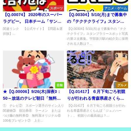
スポーツ
アニメ・ゲーム
【Q.00074】 2020年のスーパー
【Q.00304】5/10(月)まで募集中
ラグビー。 日本チーム「サンウ
の『テクテクライフ』スタンプ
ルブズ」の成績は？
ラリースポット写真の第２次募
関連リンク 【公式サイト】 【問題＆選
【Q.00304】5/10(月)まで募集中の『テク
択肢】...
テクライフ』スタンプラリースポット写真
集。宇部新川駅の紹介文に採用
の第２次募集。宇部新川駅の紹介文に採用
される人数は？
される人数は？...
芸能
グルメ
★【Q.00006】9/26(木)深夜0：
【Q.01417】 ６月下旬ごろ初競
50～放送のテレビ朝日「無料
りが行われる青森県産さくらん
屋」。 番組中でプレゼントされ
ぼ「ジュノハート」。 初競りの
① テレビ② スポーツ選手のサイン入り
【Q.01417】 ６月下旬ごろ初競りが行わ
関連物③ 宿泊券④ ラーメン または
れる青森県産さくらんぼ「ジュノハー
る商品のうち、 ①～⑦で最初に
最高値は？
つけ麺の無料券⑤ 無料屋オリジナル⑥
ト」。 初競りの最高値は？...
出てくる種類の商品は？
100名プレゼント⑦ 上士...