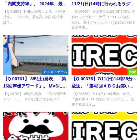
「内閣支持率」。 2024年、最も
11/21(日)14時に行われるラグビ
高い時の支持率は？
ー・女子ヨーロッパ遠征2021。
【Q.01683】 NHKの調査による「内閣支
【Q.00600】 日本時間11/21(日)14時に行
持率」。 2023年、最も高い時の支持率
われるラグビー・女子ヨーロッパ遠征
女子アイルランド代表代表vs女
は？...
2021。 女子アイルランド代表代表vs女子
子日本代表の試合結果は？
日本代表...
アニメ・ゲーム
芸能
【Q.00761】 3/5(土)発表、「第
【Q.00378】7/11(日)14時25分～
16回声優アワード」。 MVSに選
放送、「第42回ＡＢＣお笑いグ
ばれるのは？
ランプリ」。優勝するのは？
【Q.00761】 3/5(土)発表、「第16回声優
【Q.00378】 7/11(日)14時25分～放送、
アワード」。 MVSに選ばれるのは？...
「第42回ＡＢＣお笑いグランプリ」。優
勝するのは？...