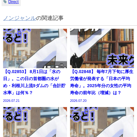
Direct
ノンジャンル
の関連記事
【Q.02853】 8月1日は「水の
【Q.02848】 毎年7月下旬に厚生
日」。この日の首都圏の水が
労働省が発表する「日本の平均
め・利根川上流9ダムの「合計貯
寿命」。2025年分の女性の平均
水率」は何％？
寿命の前年比（増減）は？
2026.07.21
2026.07.20