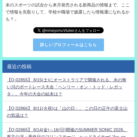
末のスポーツの試合から来月発売される新商品の情報まで、ここ
で情報を先取りして、学校や職場で披露したら情報通になれるか
も？」
詳しいプロフィールはこちら
最近の投稿
【Q.02855】 8/15(土)にオーストラリアで開催される、水の無
い川のボートレース大会「ヘンリー・オン・トッド・レガッ
タ」。今年の大会の結末は？
【Q.02866】 8/11(火祝)は「山の日」。 この日の正午の富士山
の気温は？
【Q.02865】 8/14(金)～16(日)開催のSUMMER SONIC 2026。
東京公演・最終日のマリンステージ、ヘッドライナーL'Arc-en-