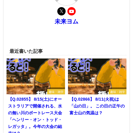
未来ヨム
最近書いた記事
趣味・雑学
趣味・雑学
【Q.02855】 8/15(土)にオー
【Q.02866】 8/11(火祝)は
ストラリアで開催される、水
「山の日」。 この日の正午の
の無い川のボートレース大会
富士山の気温は？
「ヘンリー・オン・トッド・
レガッタ」。今年の大会の結