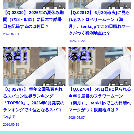
【Q.02830】 2026年の夏休み期
【Q.02812】 6月30日(火)に見ら
間（7/18～8/31）に日本で酷暑
れるストロベリームーン（満
日を記録するのは何日？
月）。tenki.jpでこの日晴れマー
クがつく観測地点は？
2026.07.01
2026.06.22
【Q.02767】 毎年２回発表され
【Q.02764】 5/31(日)に見られる
るスパコン世界ランキング
今年２度目のフラワームーン
「TOP500」。2026年6月発表の
（満月）。 tenki.jpでこの日晴れ
ランキングで１位となるスパコ
マークがつく観測地点は？
ンは？
2026.05.07
2026.05.18