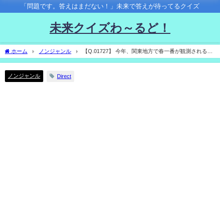
「問題です。答えはまだない！」未来で答えが待ってるクイズ
未来クイズわ～るど！
ホーム
ノンジャンル
【Q.01727】 今年、関東地方で春一番が観測されるの
はいつ？
ノンジャンル
Direct