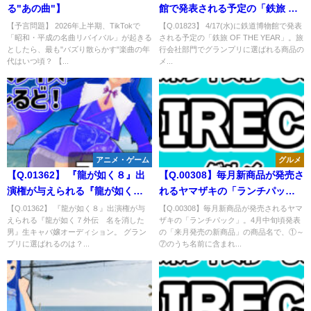
る"あの曲"】
館で発表される予定の「鉄旅 OF
THE YEAR」。旅行会社部門で
【予言問題】 2026年上半期、TikTokで
【Q.01823】 4/17(水)に鉄道博物館で発表
「昭和・平成の名曲リバイバル」が起きる
される予定の「鉄旅 OF THE YEAR」。旅
グランプリに選ばれる商品のメ
としたら、最も"バズり散らかす"楽曲の年
行会社部門でグランプリに選ばれる商品の
イン観光地は？
代はいつ頃？ 【...
メ...
アニメ・ゲーム
グルメ
【Q.01362】 『龍が如く８』出
【Q.00308】毎月新商品が発売さ
演権が与えられる『龍が如く７
れるヤマザキの「ランチパッ
外伝 名を消した男』生キャバ
ク」。4月中旬頃発表の「来月発
【Q.01362】 『龍が如く８』出演権が与
【Q.00308】毎月新商品が発売されるヤマ
えられる『龍が如く７外伝 名を消した
ザキの「ランチパック」。4月中旬頃発表
嬢オーディション。 グランプリ
売の新商品」の商品名で、①～
男』生キャバ嬢オーディション。 グラン
の「来月発売の新商品」の商品名で、①～
に選ばれるのは？
⑦のうち名前に含まれる単語
プリに選ばれるのは？...
⑦のうち名前に含まれ...
は？