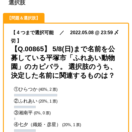
選択肢
【問題＆選択肢】
【 4 つまで選択可能 ／ 2022.05.08 @ 23:59 〆
切 】
【Q.00865】 5/8(日)まで名前を公
募している平塚市「ふれあい動物
園」のカピバラ。 選択肢のうち、
決定した名前に関連するものは？
①ひらつか
(40%, 2 票)
②ふれあい
(20%, 1 票)
③湘南平
(0%, 0 票)
④七夕（織姫・彦星）
(20%, 1 票)