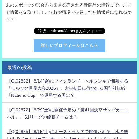
末のスポーツの試合から来月発売される新商品の情報まで、ここ
で情報を先取りして、学校や職場で披露したら情報通になれるか
も？」
詳しいプロフィールはこちら
最近の投稿
【Q.02852】 8/14(金)にフィンランド・ヘルシンキで開幕する
「モルック世界大会2026」。大会初日に行われる国別対抗戦
「Nations Cup」で優勝する国は？
【Q.02872】 8/29(土)に開催予定の『第41回浅草サンバカーニ
バル』。S1リーグの優勝チームは？
【Q.02855】 8/15(土)にオーストラリアで開催される、水の無
い川のボートレース大会「ヘンリー・オン・トッド・レガッ