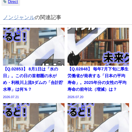
Direct
ノンジャンル
の関連記事
【Q.02853】 8月1日は「水の
【Q.02848】 毎年7月下旬に厚生
日」。この日の首都圏の水が
労働省が発表する「日本の平均
め・利根川上流9ダムの「合計貯
寿命」。2025年分の女性の平均
水率」は何％？
寿命の前年比（増減）は？
2026.07.21
2026.07.20