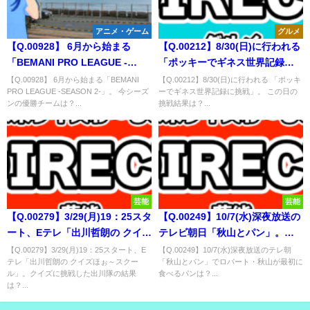
アニメ・ゲーム
グルメ
【Q.00928】 6月から始まる
【Q.00212】8/30(日)に行われる
「BEMANI PRO LEAGUE -
「ポッキーでギネス世界記録に
SEASON 2-」。 今シーズンの優
挑戦」。 この日の挑戦結果は？
【Q.00928】 6月から始まる「BEMANI
【Q.00212】8/30(日)に行われる 「ポッキ
PRO LEAGUE -SEASON 2-」。 今シーズ
ーでギネス世界記録に挑戦」。 この日の
勝チームは？
ンの優勝チームは？...
挑戦結果は？...
芸能
芸能
【Q.00279】3/29(月)19：25スタ
【Q.00249】10/7(水)深夜放送の
ート、Eテレ「出川哲朗の クイズ
テレビ朝日「秋山とパン」。初
ほぉ～スクール」。クイズに挑
回放送の本編でロバート・秋山
【Q.00279】3/29(月)19：25スタート、E
【Q.00249】10/7(水)深夜放送のテレ朝
テレ「出川哲朗の クイズほぉ～スクー
「秋山とパン」でロバート・秋山が最初に
戦した出川隊の結果は？
が最初に食べるパンは？
ル」。クイズに挑戦した出川隊の結果
食べるパンは？...
は？...