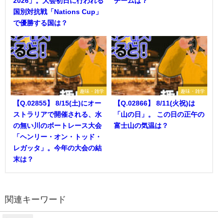
2026」。大会初日に行われる
チームは？
国別対抗戦「Nations Cup」
で優勝する国は？
趣味・雑学
趣味・雑学
【Q.02855】 8/15(土)にオー
【Q.02866】 8/11(火祝)は
ストラリアで開催される、水
「山の日」。 この日の正午の
の無い川のボートレース大会
富士山の気温は？
「ヘンリー・オン・トッド・
レガッタ」。今年の大会の結
末は？
関連キーワード