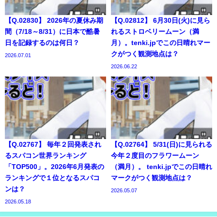
【Q.02830】 2026年の夏休み期
【Q.02812】 6月30日(火)に見ら
間（7/18～8/31）に日本で酷暑
れるストロベリームーン（満
日を記録するのは何日？
月）。tenki.jpでこの日晴れマー
クがつく観測地点は？
2026.07.01
2026.06.22
【Q.02767】 毎年２回発表され
【Q.02764】 5/31(日)に見られる
るスパコン世界ランキング
今年２度目のフラワームーン
「TOP500」。2026年6月発表の
（満月）。 tenki.jpでこの日晴れ
ランキングで１位となるスパコ
マークがつく観測地点は？
ンは？
2026.05.07
2026.05.18