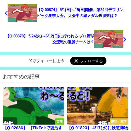
【Q.00874】 5/1(日)～15(日)開催、第24回デフリン
ピック夏季大会。 大会中の総メダル獲得数は？
【Q.00870】 5/24(火)～6/12(日)に行われる プロ野球
交流戦の優勝チームは？
Xでフォローしよう
おすすめの記事
芸能
趣味・雑学
【Q.02686】 【TikTokで復活す
【Q.01823】 4/17(水)に鉄道博物