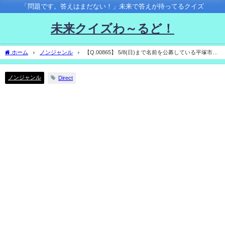
「問題です。答えはまだない！」未来で答えが待ってるクイズ
未来クイズわ～るど！
ホーム
ノンジャンル
【Q.00865】 5/8(日)まで名前を公募している平塚市
「ふれあい動物園」のカピバラ。 選択肢のうち、決定した名前に関連するものは？
ノンジャンル
Direct