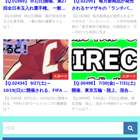
【Q.01989】 9/1(日)開催、第27
【Q.02295】 毎月新商品が発売
回全日本玉入れ選手権。 一般の
されるヤマザキの「ランチパッ
部の優勝タイムは？
ク」。５月中旬頃発表の「来月
【Q.01989】 9/1(日)開催、第27回全日本
【Q.02295】 毎月新商品が発売されるヤ
玉入れ選手権。 一般の部の優勝タイム
マザキの「ランチパック」。５月中旬頃発
発売の新商品」の商品名で、①
は？...
表の「来月発売の新商品」の商品名で、①
～⑦のうち名前に含まれる単語
～⑦のうち名前に含ま...
は？
スポーツ
スポーツ
【Q.02434】 9/27(土)～
【Q.00498】 7/30(金)～7/31(土)
10/19(日)に開催される、FIFA U-
開催、東京五輪・陸上、混合４
20ワールドカップの優勝国は？
×400mリレーの優勝チームは？
【Q.02434】 9/27(土)～10/19(日)に開催さ
【Q.00498】 7/30(金)～7/31(土)開催、東
れる、FIFA U-20ワールドカップの優勝国
京五輪・陸上、混合４×400mリレーの優勝
は？...
チームは？...