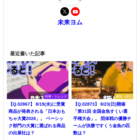
未来ヨム
最近書いた記事
時事・トレンド
趣味・雑学
【Q.02867】 8/19(水)に受賞
【Q.02873】 8/23(日)開催
商品が発表される「日本おも
「第31回 全国金魚すくい選
ちゃ大賞2026」。 ベーシッ
手権大会」。 団体戦の優勝チ
ク部門の大賞に選ばれる商品
ームが決勝ですくう金魚の匹
の出展社は？
数は？