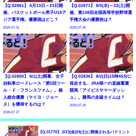
【Q.02861】 8月13日～23日開
【Q.02871】 8/5(水)～22(土)開
催、バスケットボール男子U18ア
催、第108回全国高等学校野球選
ジア選手権。優勝国はどこ？
手権大会の優勝校は？
2026.07.31
2026.07.30
【Q.02850】 8/1(土)開幕、女子
【Q.02836】 8/2(日)15時45分に
自転車ロードレース「第5回ツー
発走する、JRA唯一の直線重賞
ル・ド・フランスファム」。個
競馬「アイビスサマーダッシ
人総合優勝（マイヨ・ジョー
ュ」。勝馬の走破タイムは？
ヌ）を獲得するのは？
2026.07.26
2026.07.27
【Q.01770】 2/23(金)24(土)に開催されるバドミント