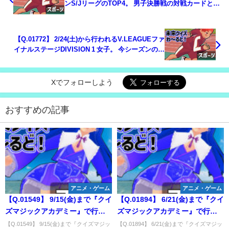
ンS/JリーグのTOP4。 男子決勝戦の対戦カードと結
果は？
【Q.01772】 2/24(土)から行われるV.LEAGUEファ
イナルステージDIVISION 1 女子。 今シーズンの優
勝チームは？
Xでフォローしよう
おすすめの記事
アニメ・ゲーム
アニメ・ゲーム
【Q.01549】 9/15(金)まで『クイ
【Q.01894】 6/21(金)まで『クイ
ズマジックアカデミー』で行わ
ズマジックアカデミー』で行わ
れているランキング検定「アニ
れているランキング検定「クラ
【Q.01549】 9/15(金)まで『クイズマジッ
【Q.01894】 6/21(金)まで『クイズマジッ