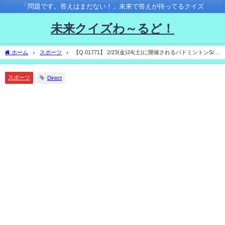
「問題です。答えはまだない！」未来で答えが待ってるクイズ
未来クイズわ～るど！
ホーム
スポーツ
【Q.01771】 2/23(金)24(土)に開催されるバドミントンS/J
リーグのTOP4。 女子決勝戦の対戦カードと結果は？
スポーツ
Direct