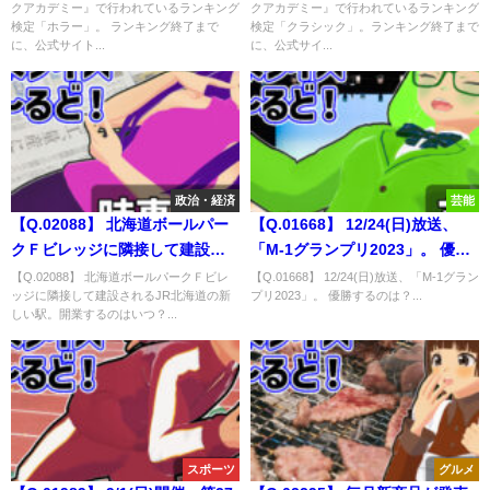
クアカデミー』で行われているランキング
クアカデミー』で行われているランキング
マル」。 ランキング終了まで
シック」。ランキング終了まで
検定「ホラー」。 ランキング終了まで
検定「クラシック」。ランキング終了まで
に、公式サイトに掲載される
に、公式サイトに掲載される
に、公式サイト...
に、公式サイ...
3000点以上獲得するプレイヤー
3000点以上獲得するプレイヤー
の人数は？
の人数は？
政治・経済
芸能
【Q.02088】 北海道ボールパー
【Q.01668】 12/24(日)放送、
クＦビレッジに隣接して建設さ
「M-1グランプリ2023」。 優勝
れるJR北海道の新しい駅。開業
するのは？
【Q.02088】 北海道ボールパークＦビレ
【Q.01668】 12/24(日)放送、「M-1グラン
ッジに隣接して建設されるJR北海道の新
プリ2023」。 優勝するのは？...
するのはいつ？
しい駅。開業するのはいつ？...
スポーツ
グルメ