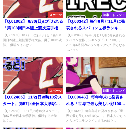
スポーツ
時事・トレンド
【Q.01902】 6/30(日)に行われる
【Q.00342】毎年6月と11月に発
「第108回日本陸上競技選手権大
表されるスパコン世界ランキン
会」男子100ｍ決勝。 優勝タイ
グ「TOP500」。2021年6月発表
【Q.01902】 6/30(日)に行われる「第108
【Q.00342】 毎年6月と11月に発表される
回日本陸上競技選手権大会」男子100ｍ決
スパコン世界ランキング「TOP500」。
ムは？
のランキングで１位となるスパ
勝。 優勝タイムは？...
2021年6月発表のランキングで１位となる
コンは？
スパコン...
スポーツ
時事・トレンド
【Q.02485】 11/2(日)8時10分ス
【Q.00646】 毎年年末に発表さ
タート。第57回全日本大学駅
れる「世界で最も美しい顔100
伝。優勝する大学は？
人」。 日本人でもっとも上位に
【Q.02485】 11/2(日)8時10分スタート。
【Q.00646】 毎年年末に発表される「世
第57回全日本大学駅伝。優勝する大学
界で最も美しい顔100人」。 日本人でもっ
ランクインするのは？
は？...
とも上位にランクインするのは？...