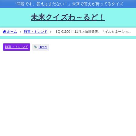
「問題です。答えはまだない！」未来で答えが待ってるクイズ
未来クイズわ～るど！
ホーム
時事・トレンド
【Q.01100】 11月上旬頃発表、「イルミネーション
アワード」。 今年のプロフェッショナルパフォーマンス部門の第１位は？
時事・トレンド
Direct