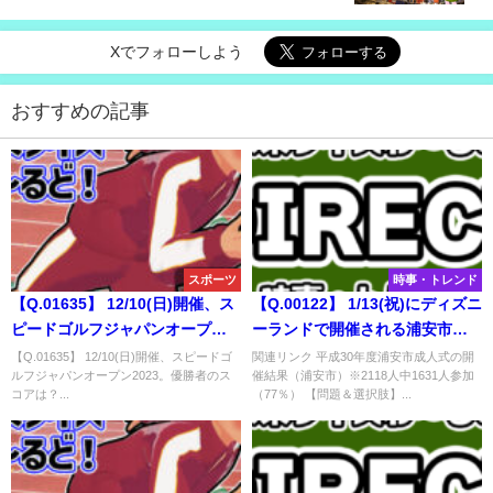
は？
Xでフォローしよう
おすすめの記事
スポーツ
時事・トレンド
【Q.01635】 12/10(日)開催、ス
【Q.00122】 1/13(祝)にディズニ
ピードゴルフジャパンオープン
ーランドで開催される浦安市の
2023。優勝者のスコアは？
成人式。 この日の参加率は？
【Q.01635】 12/10(日)開催、スピードゴ
関連リンク 平成30年度浦安市成人式の開
ルフジャパンオープン2023。優勝者のス
催結果（浦安市）※2118人中1631人参加
コアは？...
（77％） 【問題＆選択肢】...