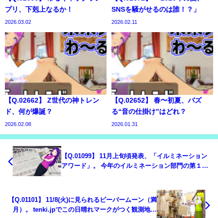
プリ、下剋上なるか！
SNSを騒がせるのは誰！？」
2026.03.02
2026.02.11
【Q.02662】 Z世代の神トレン
【Q.02652】 春〜初夏、バズ
ド、何が爆誕？
る“音の仕掛け”はどれ？
2026.02.08
2026.01.31
【Q.01099】 11月上旬頃発表、「イルミネーション
アワード」。 今年のイルミネーション部門の第１位
は？
【Q.01101】 11/8(火)に見られるビーバームーン（満
月）。 tenki.jpでこの日晴れマークがつく観測地点