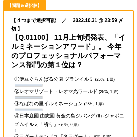
【問題＆選択肢】
【 4 つまで選択可能 ／ 2022.10.31 @ 23:59 〆
切 】
【Q.01100】 11月上旬頃発表、「イ
ルミネーションアワード」。 今年
のプロフェッショナルパフォーマ
ンス部門の第１位は？
①伊豆ぐらんぱる公園 グランイルミ
(25%, 1 票)
②レオマリゾート・レオマ光ワールド
(25%, 1 票)
③なばなの里イルミネーション
(25%, 1 票)
④日本庭園 由志園 黄金の島ジパング7th -ジャポニ
ズムイルミ「祈り」-
(0%, 0 票)
⑤ラグーナテンボス「冬ラグーナ」
(0%, 0 票)