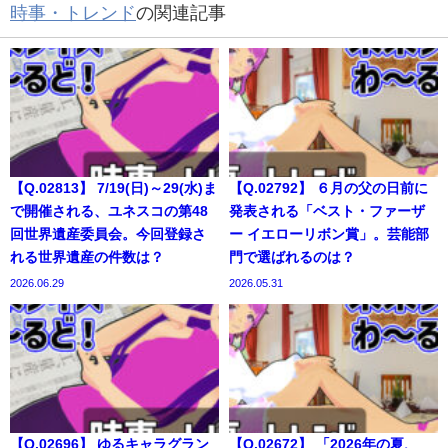
時事・トレンド
の関連記事
【Q.02813】 7/19(日)～29(水)ま
【Q.02792】 ６月の父の日前に
で開催される、ユネスコの第48
発表される「ベスト・ファーザ
回世界遺産委員会。今回登録さ
ー イエローリボン賞」。芸能部
れる世界遺産の件数は？
門で選ばれるのは？
2026.06.29
2026.05.31
【Q.02696】 ゆるキャラグラン
【Q.02672】 「2026年の夏、