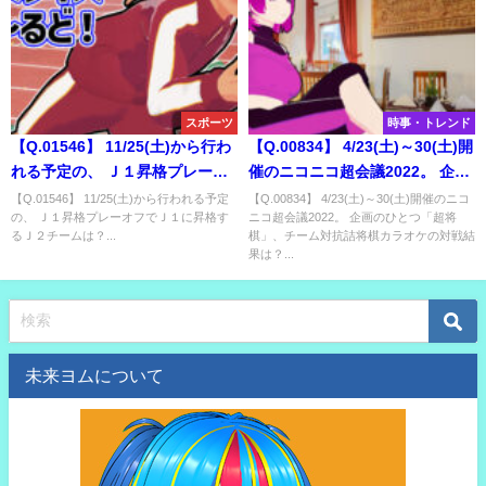
スポーツ
時事・トレンド
【Q.01546】 11/25(土)から行わ
【Q.00834】 4/23(土)～30(土)開
れる予定の、 Ｊ１昇格プレーオ
催のニコニコ超会議2022。 企画
フでＪ１に昇格するＪ２チーム
のひとつ「超将棋」、チーム対
【Q.01546】 11/25(土)から行われる予定
【Q.00834】 4/23(土)～30(土)開催のニコ
の、 Ｊ１昇格プレーオフでＪ１に昇格す
ニコ超会議2022。 企画のひとつ「超将
は？
抗詰将棋カラオケの対戦結果
るＪ２チームは？...
棋」、チーム対抗詰将棋カラオケの対戦結
は？
果は？...
未来ヨムについて