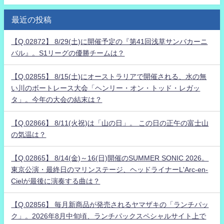
最近の投稿
【Q.02872】 8/29(土)に開催予定の『第41回浅草サンバカーニ
バル』。S1リーグの優勝チームは？
【Q.02855】 8/15(土)にオーストラリアで開催される、水の無
い川のボートレース大会「ヘンリー・オン・トッド・レガッ
タ」。今年の大会の結末は？
【Q.02866】 8/11(火祝)は「山の日」。 この日の正午の富士山
の気温は？
【Q.02865】 8/14(金)～16(日)開催のSUMMER SONIC 2026。
東京公演・最終日のマリンステージ、ヘッドライナーL'Arc-en-
Cielが最後に演奏する曲は？
【Q.02856】 毎月新商品が発売されるヤマザキの「ランチパッ
ク」。2026年8月中旬頃、ランチパックスペシャルサイト上で