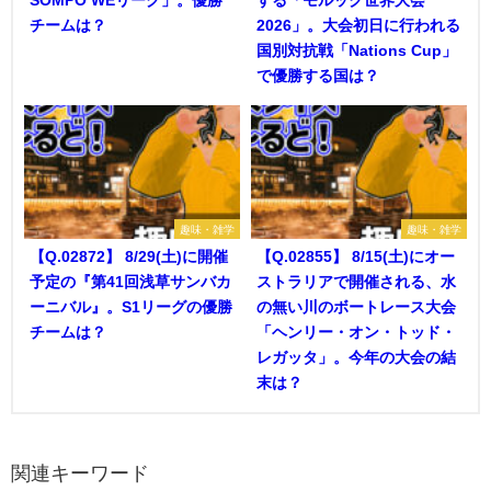
SOMPO WEリーグ」。優勝
する「モルック世界大会
チームは？
2026」。大会初日に行われる
国別対抗戦「Nations Cup」
で優勝する国は？
趣味・雑学
趣味・雑学
【Q.02872】 8/29(土)に開催
【Q.02855】 8/15(土)にオー
予定の『第41回浅草サンバカ
ストラリアで開催される、水
ーニバル』。S1リーグの優勝
の無い川のボートレース大会
チームは？
「ヘンリー・オン・トッド・
レガッタ」。今年の大会の結
末は？
関連キーワード