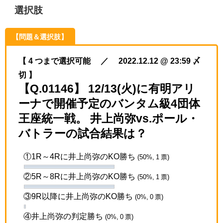
選択肢
【問題＆選択肢】
【 4 つまで選択可能 ／ 2022.12.12 @ 23:59 〆
切 】
【Q.01146】 12/13(火)に有明アリ
ーナで開催予定のバンタム級4団体
王座統一戦。 井上尚弥vs.ポール・
バトラーの試合結果は？
①1R～4Rに井上尚弥のKO勝ち
(50%, 1 票)
②5R～8Rに井上尚弥のKO勝ち
(50%, 1 票)
③9R以降に井上尚弥のKO勝ち
(0%, 0 票)
④井上尚弥の判定勝ち
(0%, 0 票)