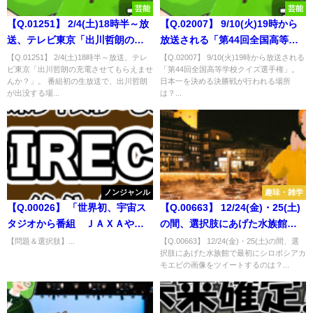
芸能
芸能
【Q.01251】 2/4(土)18時半～放
【Q.02007】 9/10(火)19時から
送、テレビ東京「出川哲朗の充
放送される「第44回全国高等学
電させてもらえませんか？」。
校クイズ選手権」。日本一を決
【Q.01251】 2/4(土)18時半～放送、テレ
【Q.02007】 9/10(火)19時から放送される
ビ東京「出川哲朗の充電させてもらえませ
「第44回全国高等学校クイズ選手権」。
番組初の生放送で、出川哲朗が
める決勝戦が行われる場所は？
んか？」。 番組初の生放送で、出川哲朗
日本一を決める決勝戦が行われる場所
出没する場所は？
が出没する場...
は？...
ノンジャンル
趣味・雑学
【Q.00026】 「世界初、宇宙ス
【Q.00663】 12/24(金)・25(土)
タジオから番組 ＪＡＸＡやス
の間、選択肢にあげた水族館で
カパー発表」、 最初のライブ配
最初にシロボシアカモエビの画
【問題＆選択肢】...
【Q.00663】 12/24(金)・25(土)の間、選
択肢にあげた水族館で最初にシロボシアカ
信が始まる時期は？
像をツイートするのは？
モエビの画像をツイートするのは？...