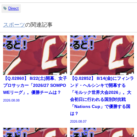
Direct
スポーツ
の関連記事
【Q.02860】 8/22(土)開幕、女子
【Q.02852】 8/14(金)にフィンラ
プロサッカー「2026/27 SOMPO
ンド・ヘルシンキで開幕する
WEリーグ」。優勝チームは？
「モルック世界大会2026」。大
会初日に行われる国別対抗戦
2026.08.08
「Nations Cup」で優勝する国
は？
2026.08.07