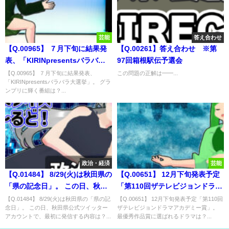
芸能
答え合わせ
【Q.00965】 ７月下旬に結果発
【Q.00261】答え合わせ ※第
表、「KIRINpresentsバラバラ
97回箱根駅伝予選会
大選挙」。 グランプリに輝く番
【Q.00965】 ７月下旬に結果発表、
この問題の正解は━━...
「KIRINpresentsバラバラ大選挙」。 グラ
組は？
ンプリに輝く番組は？...
政治・経済
芸能
【Q.01484】 8/29(火)は秋田県の
【Q.00651】 12月下旬発表予定
「県の記念日」。 この日、秋田
「第110回ザテレビジョンドラマ
県公式ツイッターアカウント
アカデミー賞」。 最優秀作品賞
【Q.01484】 8/29(火)は秋田県の「県の記
【Q.00651】 12月下旬発表予定「第110回
念日」。 この日、秋田県公式ツイッター
ザテレビジョンドラマアカデミー賞」。
で、最初に発信する内容は？
に選ばれるドラマは？
アカウントで、最初に発信する内容は？...
最優秀作品賞に選ばれるドラマは？...