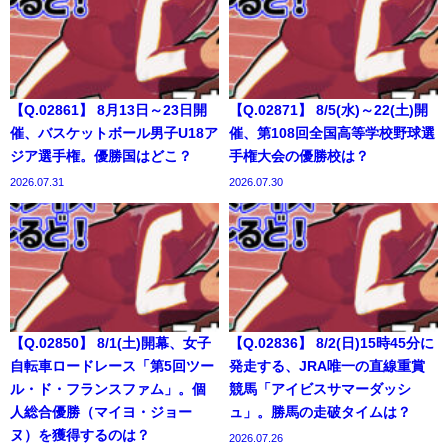
【Q.02861】 8月13日～23日開
【Q.02871】 8/5(水)～22(土)開
催、バスケットボール男子U18ア
催、第108回全国高等学校野球選
ジア選手権。優勝国はどこ？
手権大会の優勝校は？
2026.07.31
2026.07.30
【Q.02850】 8/1(土)開幕、女子
【Q.02836】 8/2(日)15時45分に
自転車ロードレース「第5回ツー
発走する、JRA唯一の直線重賞
ル・ド・フランスファム」。個
競馬「アイビスサマーダッシ
人総合優勝（マイヨ・ジョー
ュ」。勝馬の走破タイムは？
ヌ）を獲得するのは？
2026.07.26