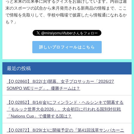
っと未来の出来事に関するクイズをお届けしています。内容は週
末のスポーツの試合から来月発売される新商品の情報まで、ここ
で情報を先取りして、学校や職場で披露したら情報通になれるか
も？」
詳しいプロフィールはこちら
最近の投稿
【Q.02860】 8/22(土)開幕、女子プロサッカー「2026/27
SOMPO WEリーグ」。優勝チームは？
【Q.02852】 8/14(金)にフィンランド・ヘルシンキで開幕する
「モルック世界大会2026」。大会初日に行われる国別対抗戦
「Nations Cup」で優勝する国は？
【Q.02872】 8/29(土)に開催予定の『第41回浅草サンバカーニ