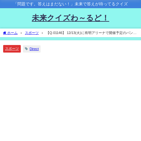
「問題です。答えはまだない！」未来で答えが待ってるクイズ
未来クイズわ～るど！
ホーム
スポーツ
【Q.01146】 12/13(火)に有明アリーナで開催予定のバンタ
ム級4団体王座統一戦。 井上尚弥vs.ポール・バトラーの試合結果は？
スポーツ
Direct