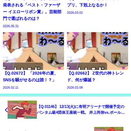
発表される「ベスト・ファーザ
プリ、下剋上なるか！
ー イエローリボン賞」。芸能部
2026.03.02
門で選ばれるのは？
2026.05.31
【Q.02672】 「2026年の夏、
【Q.02662】 Z世代の神トレン
SNSを騒がせるのは誰！？」
ド、何が爆誕？
2026.02.11
2026.02.08
【Q.01146】 12/13(火)に有明アリーナで開催予定の
バンタム級4団体王座統一戦。 井上尚弥vs.ポール・
バトラーの試合結果は？