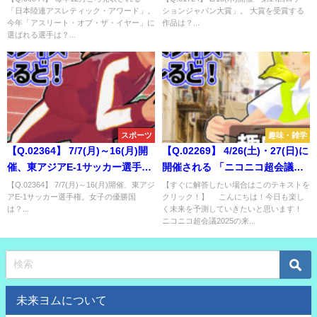
「日本陸連アスレティック・アワード」。
ションジャパン大賞」。 大賞を受賞する
ート・オブ・ザ・イヤー」に選
今年「アスリート・オブ・ザ・イヤー」に
作品は？...
ばれる選手は？
選ばれる選手は？...
スポーツ
趣味・雑学
【Q.02364】 7/7(月)～16(月)開
【Q.02269】 4/26(土)・27(日)に
催、東アジアE-1サッカー選手
開催される 「ニコニコ超会議
権。女子の優勝国は？
2025」２日間合計の会場来場者
【Q.02364】 7/7(月)～16(月)開催、東アジ
【すぐに解答したい場合はこのテキストを
アE-1サッカー選手権。女子の優勝国
クリック！】 こんにちは！今日も楽し
数は？
は？...
く未来を予測していきたいと思います！
ニコニコ超会議2025の来...
未来ヨムについて