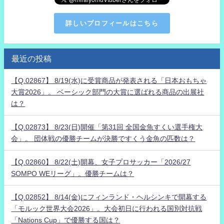
詳しいプロフィールはこちら
最近の投稿
【Q.02867】 8/19(水)に受賞商品が発表される「日本おもちゃ
大賞2026」。 ベーシック部門の大賞に選ばれる商品の出展社
は？
【Q.02873】 8/23(日)開催「第31回 全国金魚すくい選手権大
会」。 団体戦の優勝チームが決勝ですくう金魚の匹数は？
【Q.02860】 8/22(土)開幕、女子プロサッカー「2026/27
SOMPO WEリーグ」。優勝チームは？
【Q.02852】 8/14(金)にフィンランド・ヘルシンキで開幕する
「モルック世界大会2026」。大会初日に行われる国別対抗戦
「Nations Cup」で優勝する国は？