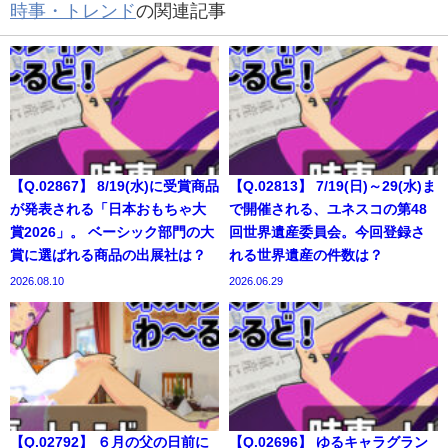
時事・トレンド
の関連記事
【Q.02867】 8/19(水)に受賞商品
【Q.02813】 7/19(日)～29(水)ま
が発表される「日本おもちゃ大
で開催される、ユネスコの第48
賞2026」。 ベーシック部門の大
回世界遺産委員会。今回登録さ
賞に選ばれる商品の出展社は？
れる世界遺産の件数は？
2026.08.10
2026.06.29
【Q.02792】 ６月の父の日前に
【Q.02696】 ゆるキャラグラン