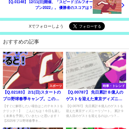
【Q.01148】 12/11(日)開催、「スピードゴルフオー
プン2022」。 優勝者のスコアは？
Xでフォローしよう
おすすめの記事
スポーツ
時事・トレンド
【Q.02183】 2/1(日)スタートの
【Q.00787】 先日累計８億人の
プロ野球春季キャンプ。この日
ゲストを迎えた東京ディズニー
放送のNHK「サンデースポー
リゾート。 累計９億人目のゲス
【すぐに解答したい場合はこのテキストを
【Q.00787】 先日累計８億人のゲストを
クリック！】 こんにちは！今日も楽し
迎えた東京ディズニーリゾート。 累計９
ツ」で、 最初に春季キャンプの
トを迎えるのはいつ？
く未来を予測していきたいと思います！
億人目のゲストを迎えるのはいつ？...
様子が紹介されるプロ野球チー
【2025年プロ野球春季キ...
ムは？