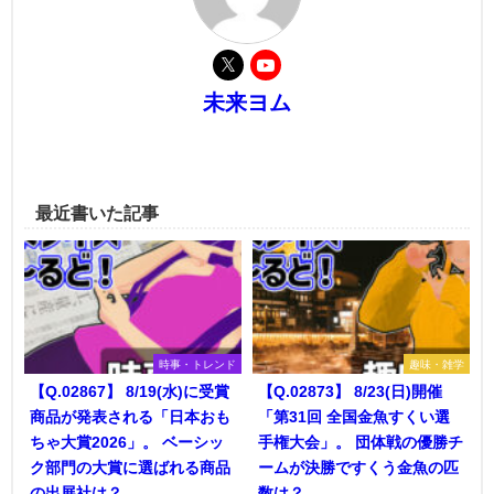
未来ヨム
最近書いた記事
時事・トレンド
趣味・雑学
【Q.02867】 8/19(水)に受賞
【Q.02873】 8/23(日)開催
商品が発表される「日本おも
「第31回 全国金魚すくい選
ちゃ大賞2026」。 ベーシッ
手権大会」。 団体戦の優勝チ
ク部門の大賞に選ばれる商品
ームが決勝ですくう金魚の匹
の出展社は？
数は？