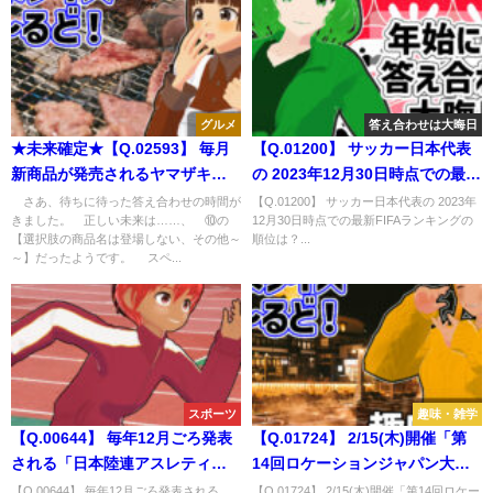
グルメ
答え合わせは大晦日
★未来確定★【Q.02593】 毎月
【Q.01200】 サッカー日本代表
新商品が発売されるヤマザキの
の 2023年12月30日時点での最新
「ランチパック」。選択肢のう
FIFAランキングの順位は？
さあ、待ちに待った答え合わせの時間が
【Q.01200】 サッカー日本代表の 2023年
きました。 正しい未来は……、 ⑩の
12月30日時点での最新FIFAランキングの
ち、１月中旬頃発表の「来月発
【選択肢の商品名は登場しない、その他～
順位は？...
売の新商品」の商品名に登場す
～】だったようです。 スペ...
るのは？
スポーツ
趣味・雑学
【Q.00644】 毎年12月ごろ発表
【Q.01724】 2/15(木)開催「第
される「日本陸連アスレティッ
14回ロケーションジャパン大
ク・アワード」。 今年「アスリ
賞」。 大賞を受賞する作品は？
【Q.00644】 毎年12月ごろ発表される
【Q.01724】 2/15(木)開催「第14回ロケー