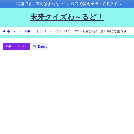
「問題です。答えはまだない！」未来で答えが待ってるクイズ
未来クイズわ～るど！
ホーム
時事・トレンド
【Q.01147】 12/12(月)に京都・清水寺にて発表され
る、「今年の漢字2022」。 選ばれる１文字は？
時事・トレンド
Direct