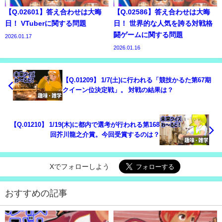
【Q.02601】答え合わせは大晦
【Q.02586】答え合わせは大晦
日！ VTuberに関する問題
日！ 世界的な人気を誇る対戦格
闘ゲームに関する問題
2026.01.17
2026.01.16
【Q.01209】 1/7(土)に行われる「競技かるた第67期
クイーン位決定戦」。 対戦の結果は？
【Q.01210】 1/19(木)に都内で選考が行われる第168
回芥川龍之介賞。今回受賞するのは？
Xでフォローしよう
おすすめの記事