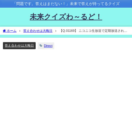
「問題です。答えはまだない！」未来で答えが待ってるクイズ
未来クイズわ～るど！
ホーム
答え合わせは大晦日
【Q.01169】 ニコニコ生放送で定期放送されて
いる「たほいや甲子゛園への道」。 2023年の最多勝は？
答え合わせは大晦日
Direct