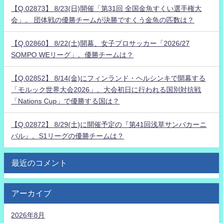
【Q.02873】 8/23(日)開催「第31回 全国金魚すくい選手権大
会」。 団体戦の優勝チームが決勝ですくう金魚の匹数は？
【Q.02860】 8/22(土)開幕、女子プロサッカー「2026/27
SOMPO WEリーグ」。優勝チームは？
【Q.02852】 8/14(金)にフィンランド・ヘルシンキで開幕する
「モルック世界大会2026」。大会初日に行われる国別対抗戦
「Nations Cup」で優勝する国は？
【Q.02872】 8/29(土)に開催予定の『第41回浅草サンバカーニ
バル』。S1リーグの優勝チームは？
最近のコメント
アーカイブ
2026年8月