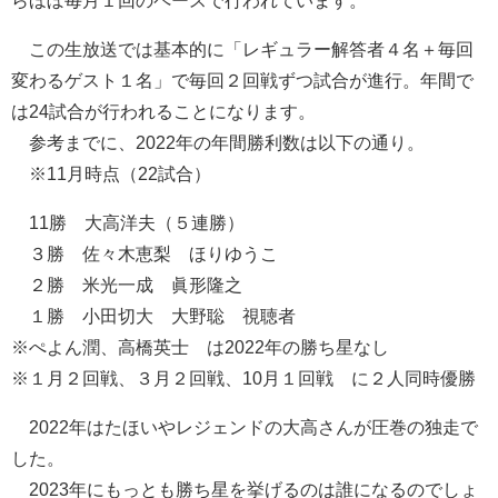
この生放送では基本的に「レギュラー解答者４名＋毎回
変わるゲスト１名」で毎回２回戦ずつ試合が進行。年間で
は24試合が行われることになります。
参考までに、2022年の年間勝利数は以下の通り。
※11月時点（22試合）
11勝 大高洋夫（５連勝）
３勝 佐々木恵梨 ほりゆうこ
２勝 米光一成 眞形隆之
１勝 小田切大 大野聡 視聴者
※ぺよん潤、高橋英士 は2022年の勝ち星なし
※１月２回戦、３月２回戦、10月１回戦 に２人同時優勝
2022年はたほいやレジェンドの大高さんが圧巻の独走で
した。
2023年にもっとも勝ち星を挙げるのは誰になるのでしょ