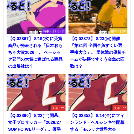
時事・トレンド
趣味・雑学
【Q.02867】 8/19(水)に受賞
【Q.02873】 8/23(日)開催
商品が発表される「日本おも
「第31回 全国金魚すくい選
ちゃ大賞2026」。 ベーシッ
手権大会」。 団体戦の優勝チ
ク部門の大賞に選ばれる商品
ームが決勝ですくう金魚の匹
の出展社は？
数は？
スポーツ
スポーツ
【Q.02860】 8/22(土)開幕、
【Q.02852】 8/14(金)にフィ
女子プロサッカー「2026/27
ンランド・ヘルシンキで開幕
SOMPO WEリーグ」。優勝
する「モルック世界大会