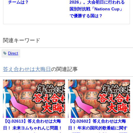
チームは？
2026」。大会初日に行われる
国別対抗戦「Nations Cup」
で優勝する国は？
関連キーワード
Direct
答え合わせは大晦日
の関連記事
【Q.02613】答え合わせは大晦
【Q.02602】答え合わせは大晦
日！ 未来ヨムちゃれんじ問題！
日！ 年末の国民的歌番組に関す