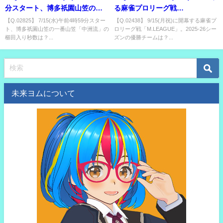
分スタート、博多祇園山笠の一
る麻雀プロリーグ戦
番山笠「中洲流」の櫛田入り秒
「M.LEAGUE」。2025-26シー
【Q.02825】 7/15(水)午前4時59分スター
【Q.02438】 9/15(月祝)に開幕する麻雀プ
ト、博多祇園山笠の一番山笠「中洲流」の
ロリーグ戦「M.LEAGUE」。2025-26シー
数は？
ズンの優勝チームは？
櫛田入り秒数は？...
ズンの優勝チームは？...
未来ヨムについて