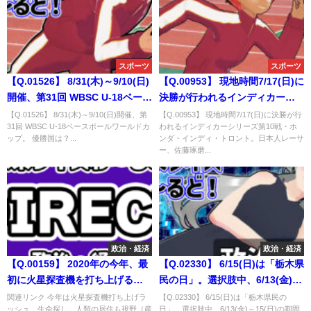
スポーツ
スポーツ
【Q.01526】 8/31(木)～9/10(日)
【Q.00953】 現地時間7/17(日)に
開催、第31回 WBSC U-18ベース
決勝が行われるインディカーシ
ボールワールドカップ。 優勝国
リーズ第10戦・ホンダ・インデ
【Q.01526】 8/31(木)～9/10(日)開催、第
【Q.00953】 現地時間7/17(日)に決勝が行
31回 WBSC U-18ベースボールワールドカ
われるインディカーシリーズ第10戦・ホ
は？
ィ・トロント。日本人レーサ
ップ。 優勝国は？...
ンダ・インディ・トロント。日本人レーサ
ー、佐藤琢磨の順位は？
ー、佐藤琢磨...
政治・経済
政治・経済
【Q.00159】 2020年の今年、最
【Q.02330】 6/15(日)は「栃木県
初に火星探査機を打ち上げる国
民の日」。選択肢中、6/13(金)～
は？
15(日)の期間において、
関連リンク 今年は火星探査機打ち上げラ
【Q.02330】 6/15(日)は「栃木県民の
ッシュ 生命探し、人類の居住も視野（産
日」。選択肢中、6/13(金)～15(日)の期間