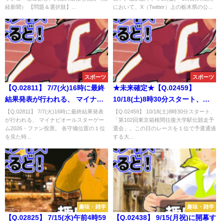
X（Twitter）上の栃木県の公式ア
経新聞） 【問題＆選択肢】...
において、X（Twitter）上の栃木県の公...
カウントで最初に発信する記念
日関連の内容は？
スポーツ
スポーツ
【Q.02811】 7/7(火)16時に最終
★未来確定★【Q.02459】
結果発表が行われる、 マイナビ
10/18(土)8時30分スタート、
オールスターゲーム2026・ファ
「第102回東京箱根間往復大学駅
【Q.02811】 7/7(火)16時に最終結果発表
【Q.02459】 10/18(土)8時30分スタート、
が行われる、 マイナビオールスターゲー
「第102回東京箱根間往復大学駅伝競走予
ン投票。 各守備位置の１位を見
伝競走予選会」。この日のレー
ム2026・ファン投票。 各守備位置の１位
選会」。この日のレースを１位で予選通過
た時、最も選出される選手の多
スを１位で予選通過する大学
を見た時...
する大...
い球団は？
は？
趣味・雑学
趣味・雑学
【Q.02825】 7/15(水)午前4時59
【Q.02438】 9/15(月祝)に開幕す