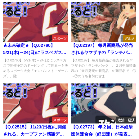
スポーツ
グルメ
★未来確定★【Q.02760】
【Q.02197】 毎月新商品が発売
5/21(木)～24(日)にラスベガスで
されるヤマザキの「ランチパッ
開催予定のドーピングして世界
ク」。２月中旬頃発表の「来月
【Q.02760】 5/21(木)～24(日)にラスベガ
【Q.02197】 毎月新商品が発売されるヤ
スで開催予定のドーピングして世界一を決
マザキの「ランチパック」。２月中旬頃発
一を決めるスポーツ大会「エン
発売の新商品」の商品名で、①
めるスポーツ大会「エンハンスト・ゲーム
表の「来月発売の新商品」の商品名で、①
ハンスト・ゲームズ」。陸上・
～⑦のうち名前に含まれる単語
ズ」。陸...
～⑦のうち名前に含ま...
100ｍ走の優勝タイムは？
は？
スポーツ
政治・経済
【Q.02515】 11/23(日祝)に開催
【Q.02773】 年２回、日本経済
される、カープファン感謝デー
団体連合会（経団連）が発表す