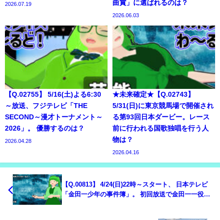
曲賞」に選ばれるのは？
2026.07.19
2026.06.03
【Q.02755】 5/16(土)よる6:30
★未来確定★【Q.02743】
～放送、フジテレビ「THE
5/31(日)に東京競馬場で開催され
SECOND～漫才トーナメント～
る第93回日本ダービー。レース
2026」。 優勝するのは？
前に行われる国歌独唱を行う人
物は？
2026.04.28
2026.04.16
【Q.00813】 4/24(日)22時～スタート、 日本テレビ
「金田一少年の事件簿」。 初回放送で金田一一役の
道枝駿佑が最初に名台詞「じっちゃんの名にかけ
て」と言うタイミングは？