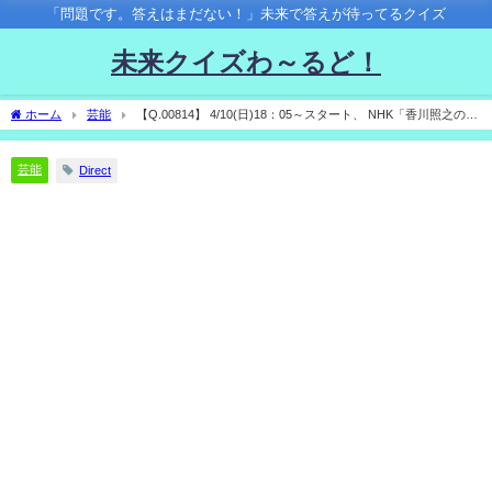
「問題です。答えはまだない！」未来で答えが待ってるクイズ
未来クイズわ～るど！
ホーム
芸能
【Q.00814】 4/10(日)18：05～スタート、 NHK「香川照之の昆
虫すごいＺ！」。 この日の放送でカマキリ先生がゲットするエゾゼミは？
芸能
Direct