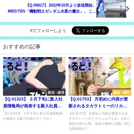
【Q.00817】 2022年10月より放送開始、
MBS/TBS「機動戦士ガンダム水星の魔女」。 この
作品に登場するガンダムにつく名称は？
Xでフォローしよう
おすすめの記事
政治・経済
趣味・雑学
【Q.01323】 ３月下旬に新入社
【Q.01753】 月初めに内容が更
員情報局が発表する新入社員の
新されるタカラトミーのリカち
タイプは？
ゃんでんわ。2月に電話を掛けた
【Q.01323】 ３月下旬に新入社員情報局
【Q.01753】 月初めに内容が更新される
が発表する新入社員のタイプは？...
タカラトミーのリカちゃんでんわ。2月に
時、彼女が最初に話題に挙げる
電話を掛けた時、彼女が最初に話題に挙げ
関係者は？
る関係者は？...