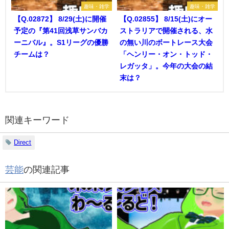
趣味・雑学
趣味・雑学
【Q.02872】 8/29(土)に開催
【Q.02855】 8/15(土)にオー
予定の『第41回浅草サンバカ
ストラリアで開催される、水
ーニバル』。S1リーグの優勝
の無い川のボートレース大会
チームは？
「ヘンリー・オン・トッド・
レガッタ」。今年の大会の結
末は？
関連キーワード
Direct
芸能
の関連記事