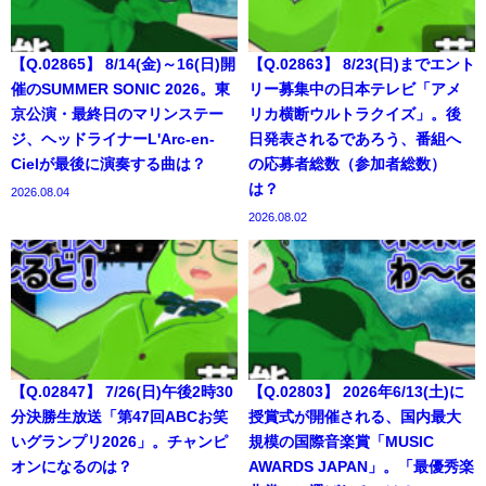
【Q.02865】 8/14(金)～16(日)開
【Q.02863】 8/23(日)までエント
催のSUMMER SONIC 2026。東
リー募集中の日本テレビ「アメ
京公演・最終日のマリンステー
リカ横断ウルトラクイズ」。後
ジ、ヘッドライナーL'Arc-en-
日発表されるであろう、番組へ
Cielが最後に演奏する曲は？
の応募者総数（参加者総数）
は？
2026.08.04
2026.08.02
【Q.02847】 7/26(日)午後2時30
【Q.02803】 2026年6/13(土)に
分決勝生放送「第47回ABCお笑
授賞式が開催される、国内最大
いグランプリ2026」。チャンピ
規模の国際音楽賞「MUSIC
オンになるのは？
AWARDS JAPAN」。「最優秀楽