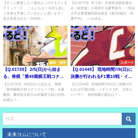
2025。選択肢の中で、2026年の
る夏季賞与・一時金 大手企業業
【すぐに解答したい場合はこのテキストを
【Q.02773】 年２回、日本経済団体連合
クリック！】 こんにちは！今日も楽し
会（経団連）が発表する夏季賞与・一時金
キャッチフレーズに含まれる単
種別妥結状況（第1回集計・加重
く未来を予測していきたいと思います！
大手企業業種別妥結状況（第1回集計・加
語は？
平均）、いわゆる「大手企業の
赤き未来を占え！2026年...
重平均）、いわゆる...
夏のボーナス平均額」。2026年
６月の金額は？
趣味・雑学
スポーツ
【Q.01720】 2/5(日)から始ま
【Q.01449】 現地時間7/9(日)に
る、将棋「第49期棋王戦コナミ
決勝が行われるF1第10戦・イギ
グループ杯」五番勝負。藤井聡
リス GP。 日本人レーサー、角
【Q.01720】 2/5(日)から始まる、将棋
【Q.01449】 現地時間7/9(日)に決勝が行
「第49期棋王戦コナミグループ杯」五番
われるF1第10戦・イギリス GP。 日本人
太棋王vs伊藤匠七段の対戦結果
田裕毅の順位は？
勝負。藤井聡太棋王vs伊藤匠七段の対戦
レーサー、角田裕毅の順位は？...
は？
結果は？...
未来ヨムについて