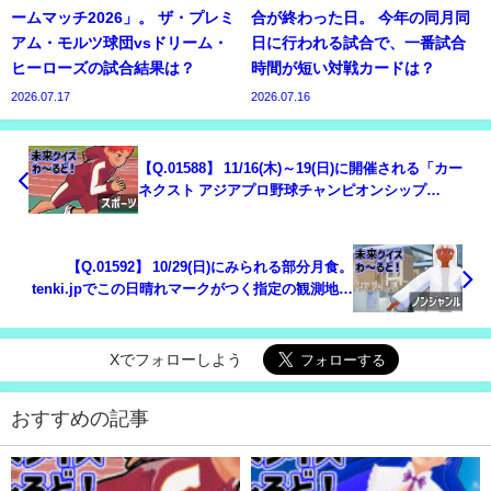
ームマッチ2026」。 ザ・プレミ
合が終わった日。 今年の同月同
アム・モルツ球団vsドリーム・
日に行われる試合で、一番試合
ヒーローズの試合結果は？
時間が短い対戦カードは？
2026.07.17
2026.07.16
【Q.01588】 11/16(木)～19(日)に開催される「カー
ネクスト アジアプロ野球チャンピオンシップ
2023」。 大会の結果は？
【Q.01592】 10/29(日)にみられる部分月食。
tenki.jpでこの日晴れマークがつく指定の観測地点
は？
Xでフォローしよう
おすすめの記事