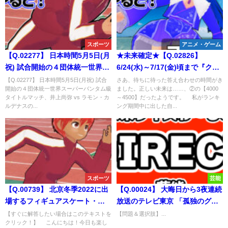
スポーツ
アニメ・ゲーム
【Q.02277】 日本時間5月5日(月
★未来確定★【Q.02826】
祝) 試合開始の４団体統一世界ス
6/24(水)～7/17(金)頃まで『クイ
ーパーバンタム級タイトルマッ
ズマジックアカデミー緋のアル
【Q.02277】 日本時間5月5日(月祝) 試合
さあ、待ちに待った答え合わせの時間がき
開始の４団体統一世界スーパーバンタム級
ました。正しい未来は……、②の【4000
チ、井上尚弥 vs ラモン・カルデ
カディア』で行われるランキン
タイトルマッチ、井上尚弥 vs ラモン・カ
～4500】だったようです。 私がランキ
ナスの試合結果は？
グ検定「ボカロ・音声合成」。
ルデナスの...
ング期間中に出した自...
ランキング期間中に挑戦する
Virtual限定クイズ作家・未来ヨ
ムの最高得点は？
スポーツ
芸能
【Q.00739】 北京冬季2022に出
【Q.00024】 大晦日から3夜連続
場するフィギュアスケート・羽
放送のテレビ東京 「孤独のグル
生結弦選手。 彼が大会で演技し
メ」「きのう何食べた？」「忘
【すぐに解答したい場合はこのテキストを
【問題＆選択肢】...
クリック！】 こんにちは！今日も楽し
た後で投げ入れられるプーさん
却のサチコ」。 放送中に主人公