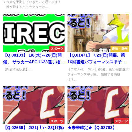
く未来を予測していきたいと思います！
の総数は？
が雑煮を食べるシーンが放送さ
彼が愛するキャラクターは...
れるのは？
スポーツ
趣味・雑学
【Q.00133】 1/8(水)～26(日)開
【Q.01471】 7/23(日)開催、第
催、 サッカーAFC U-23選手権タ
16回書道パフォーマンス甲子
イ2020。 優勝国は？
園。 優勝する高校は？
【問題＆選択肢】...
【Q.01471】 7/23(日)開催、第16回書道パ
フォーマンス甲子園。 優勝する高校
は？...
スポーツ
スポーツ
【Q.02669】 2/21(土)～23(月祝)
★未来確定★【Q.02783】