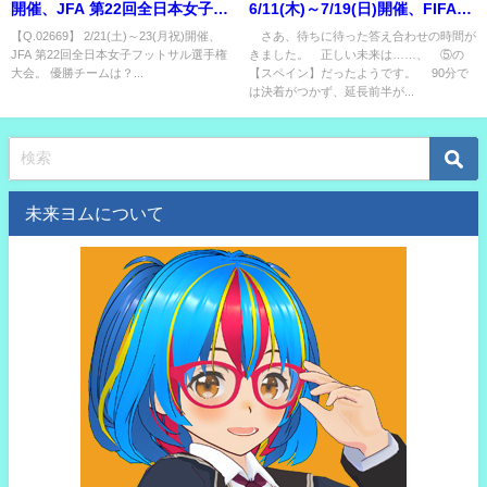
開催、JFA 第22回全日本女子フ
6/11(木)～7/19(日)開催、FIFAワ
ットサル選手権大会。 優勝チー
ールドカップ2026。優勝国は？
【Q.02669】 2/21(土)～23(月祝)開催、
さあ、待ちに待った答え合わせの時間が
JFA 第22回全日本女子フットサル選手権
きました。 正しい未来は……、 ⑤の
ムは？
大会。 優勝チームは？...
【スペイン】だったようです。 90分で
は決着がつかず、延長前半が...
未来ヨムについて