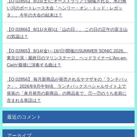
【Q.02855】 8/15(土)にオーストラリアで開催される、水の無
い川のボートレース大会「ヘンリー・オン・トッド・レガッ
タ」。今年の大会の結末は？
【Q.02866】 8/11(火祝)は「山の日」。 この日の正午の富士山
の気温は？
【Q.02865】 8/14(金)～16(日)開催のSUMMER SONIC 2026。
東京公演・最終日のマリンステージ、ヘッドライナーL'Arc-en-
Cielが最後に演奏する曲は？
【Q.02856】 毎月新商品が発売されるヤマザキの「ランチパッ
ク」。2026年8月中旬頃、ランチパックスペシャルサイト上で
発表の「来月発売の新商品」の商品名で、①～⑦のうち名前に
含まれる単語は？
最近のコメント
アーカイブ