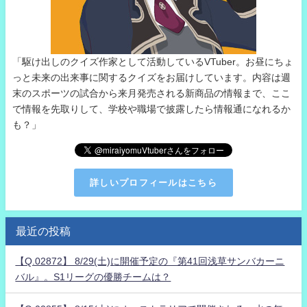
「駆け出しのクイズ作家として活動しているVTuber。お昼にちょ
っと未来の出来事に関するクイズをお届けしています。内容は週
末のスポーツの試合から来月発売される新商品の情報まで、ここ
で情報を先取りして、学校や職場で披露したら情報通になれるか
も？」
詳しいプロフィールはこちら
最近の投稿
【Q.02872】 8/29(土)に開催予定の『第41回浅草サンバカーニ
バル』。S1リーグの優勝チームは？