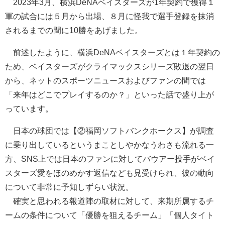
2023年3月、横浜DeNAベイスターズが1年契約で獲得１
軍の試合には５月から出場、８月に怪我で選手登録を抹消
されるまでの間に10勝をあげました。
前述したように、横浜DeNAベイスターズとは１年契約の
ため、ベイスターズがクライマックスシリーズ敗退の翌日
から、ネットのスポーツニュースおよびファンの間では
「来年はどこでプレイするのか？」といった話で盛り上が
っています。
日本の球団では【②福岡ソフトバンクホークス】が調査
に乗り出しているというまことしやかなうわさも流れる一
方、SNS上では日本のファンに対してバウアー投手がベイ
スターズ愛をほのめかす返信なども見受けられ、彼の動向
について非常に予知しずらい状況。
確実と思われる報道陣の取材に対して、来期所属するチ
ームの条件について「優勝を狙えるチーム」「個人タイト