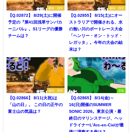
趣味・雑学
趣味・雑学
【Q.02872】 8/29(土)に開催
【Q.02855】 8/15(土)にオー
予定の『第41回浅草サンバカ
ストラリアで開催される、水
ーニバル』。S1リーグの優勝
の無い川のボートレース大会
チームは？
「ヘンリー・オン・トッド・
レガッタ」。今年の大会の結
末は？
趣味・雑学
芸能
【Q.02866】 8/11(火祝)は
【Q.02865】 8/14(金)～
「山の日」。 この日の正午の
16(日)開催のSUMMER
富士山の気温は？
SONIC 2026。東京公演・最
終日のマリンステージ、ヘッ
ドライナーL'Arc-en-Cielが最
後に演奏する曲は？