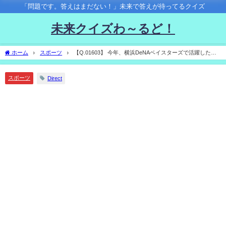
「問題です。答えはまだない！」未来で答えが待ってるクイズ
未来クイズわ～るど！
ホーム
スポーツ
【Q.01603】 今年、横浜DeNAベイスターズで活躍した外
国人投手トレバー・バウアー。 彼が2024年に所属するチームは？
スポーツ
Direct