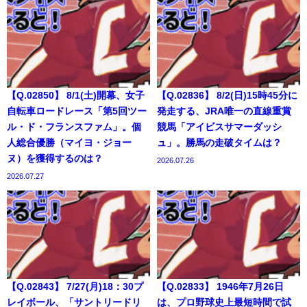
【Q.02850】 8/1(土)開幕、女子
【Q.02836】 8/2(日)15時45分に
自転車ロードレース「第5回ツー
発走する、JRA唯一の直線重賞
ル・ド・フランスファム」。個
競馬「アイビスサマーダッシ
人総合優勝（マイヨ・ジョー
ュ」。勝馬の走破タイムは？
ヌ）を獲得するのは？
2026.07.26
2026.07.27
【Q.02843】 7/27(月)18：30プ
【Q.02833】 1946年7月26日
レイボール、「サントリードリ
は、プロ野球史上最短時間で試